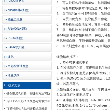
ATCC细胞库
2、 可以处理各种细菌菌体，包括新
3、 将蛋白提取的时间缩短至30分钟-
elisa检测试剂盒
4、 采用温和的中性裂解组分，保持
5、 含蛋白稳定剂，提取的蛋白稳定
感受态细胞
6、 紫外检测蛋白浓度时，背景干扰
RNA/DNA提取
7、 蛋白酶抑制剂抑制了蛋白的降解
种抑制剂可特异性抑制某一种或几种
PCR试剂盒
丝氨酸蛋白酶、半胱氨酸酸蛋白酶、
8、 本试剂盒中不有EDTA，与金属
LAMP试剂盒
细胞
细胞培养技巧：
一、冻存时的注意事项：
生化检测试剂盒
1. 在冷冻保存之前，应观察细胞生长是否良
2. 冷冻前检测细胞是否保有其*性质
细胞试剂
3. 使用的DMSO 应为试剂级等级，
级，以高压蒸汽
技术文章
灭菌后避光保存。在开启后一年内使
做兔ELISA实验，有哪些方法可防
4. 冷冻保存的细胞浓度：
4-1. 正常的成纤维细胞: 1-3x 10^6 cell
止平台效应发生？
兔ELISA夹心法试剂盒与竞争法试
4-2 杂交瘤细胞: 1~3 x 10^6 
剂盒，适用检测场景存在哪些差
可通过哪些方法判定模式菌株是