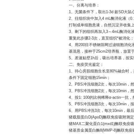
一、分离与培养：
1、无菌条件下，取出1-3d 龄SD
2、往组织块中加入4 mL酶消化液（0.
打制成单细胞悬液，自然沉淀并收集上清
3、剩下的组织再加入3～4mL酶消化液
重复此步骤2-3次，直至组织*被消化；
4、用200目不锈钢筛网过滤细胞消化液，1
基混悬，接种于25cm2培养瓶，放置于
5、差速贴壁1h后，吸出培养基，按
二、免疫荧光鉴定：
1、待心房肌细胞生长至80%融合时，
条件下固定细胞15min；
2、PBS冲洗细胞2次，每次10min，然后在
3、PBS冲洗细胞2次，每次10min，
4、按1: 100的比例稀释α-acti
5、PBS冲洗细胞3次，每次10min，按
6、用PBS冲洗3次，每次10min
猪载脂蛋白
D(ApoD)酶联免疫吸附测
猪
MAX二聚化蛋白1(mxd1)酶联免
猪基质金属蛋白酶
8(MMP-8)酶联