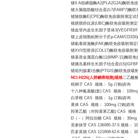
猪
II A组磷脂酶A2(PLA2G2A)酶
猪大脑脂肪酸结合蛋白
7(FABP7)
猪羧肽酶
E(CPE)酶联免疫吸附测定试
猪膀胱癌抗原
(UBC)酶联免疫吸附测
猪血管内皮生长因子受体
3(VEGFR
猪上皮细胞粘附分子
(Ep-CAM/CD
猪黏着斑激酶
(FAK)酶联免疫吸附测
猪
XVII型胶原(COL17)酶联免疫吸附
猪基质金属蛋白酶
11(MMP-11)酶
猪胰岛素样生长因子结合蛋白
5(IG
猪前列腺素
I合酶(PTGIS)酶联免疫
NCI-H226(人肺鳞癌细胞)规格
二乙酰
梧桐子
CAS 规格： 5g 订购|咨询
十八种氨基酸
(套) CAS 规格： 100m
白茅根
CAS 规格： 1g 订购|咨询
黄体
CAS 规格： 100mg 订购|咨询
羟苯乙酯（对羟基苯乙酯
) CAS 规格
D（－）阿拉伯糖 CAS 规格： 30mg
党参炔苷
CAS 136085-37-5 规格： 
匹多莫德
CAS 121808-62-6 规格： 