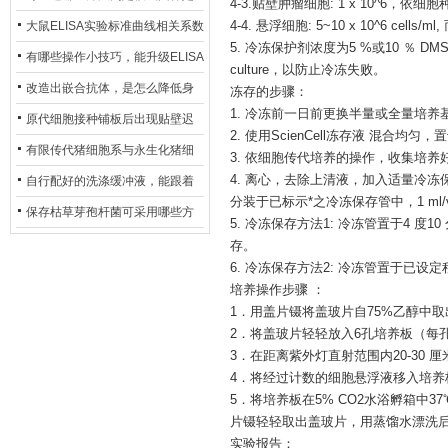
4-3.贴壁肿瘤细胞: 1 x 10^6，依细
异？
否存在杂菌污染？
大鼠ELISA实验标准曲线相关系数
4-4. 悬浮细胞: 5~10 x 10^6 cells/
5. 冷冻保护剂浓度为5 %或10 ％
偏低，可从哪些维度开展问题排
有哪些操作小技巧，能升级ELISA
culture，以防止冷冻失败。
查？
的LOD与LOQ性能？
改造出嵌合抗体，是怎么降低身
冻存的步骤：
1. 冷冻前一日前更换半量或全量培
体生成抗鼠抗体（HAMA）的？
原代细胞接种铺板后出现贴壁迟
2. 使用ScienCell冻存液 混合均
缓、悬浮细胞数量偏多的现象的
有限传代猪细胞系与永生化猪细
3. 依细胞传代培养的操作，收集培养好
主要诱因
胞系，二者在增殖存活周期上有
4. 离心，去除上清液，加入适量冷冻保存溶
自行配好的洗涤缓冲液，能跟着
分装于已标示*之冷冻保存管中，
1 m
什么区别？
试剂盒原装干粉放一处储存吗？
保存枯草芽孢杆菌可采用哪些方
5. 冷冻保存方法1: 冷冻管置于4 度10 分钟
法？
存。
6. 冷冻保存方法2: 冷冻管置于已设定程
培养操作步骤
：
1．用盖片镊将盖玻片自75%乙醇中
2．将盖玻片轻轻放入6孔培养板（每
3．在距离紫外灯直射范围内20-30 厘
4．将经过计数的细胞悬浮液移入培养
5．将培养板在5% CO2水浴孵箱中
片镊轻轻取出盖玻片，用蒸馏水漂洗
实验报告：