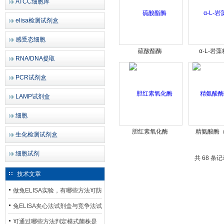
ATCC细胞库
elisa检测试剂盒
感受态细胞
硫酸酯酶
α-L-岩
RNA/DNA提取
PCR试剂盒
LAMP试剂盒
细胞
胆红素氧化酶
精氨酸酶
生化检测试剂盒
细胞试剂
共 68 条
技术文章
做兔ELISA实验，有哪些方法可防
止平台效应发生？
兔ELISA夹心法试剂盒与竞争法试
剂盒，适用检测场景存在哪些差
可通过哪些方法判定模式菌株是