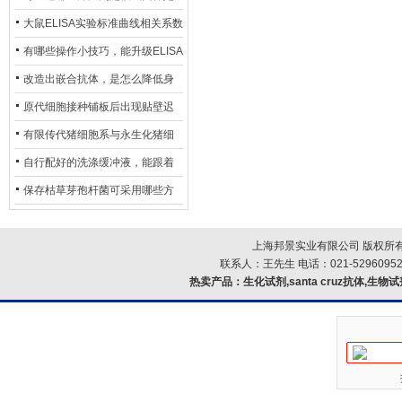
异？
否存在杂菌污染？
大鼠ELISA实验标准曲线相关系数
偏低，可从哪些维度开展问题排
有哪些操作小技巧，能升级ELISA
查？
的LOD与LOQ性能？
改造出嵌合抗体，是怎么降低身
体生成抗鼠抗体（HAMA）的？
原代细胞接种铺板后出现贴壁迟
缓、悬浮细胞数量偏多的现象的
有限传代猪细胞系与永生化猪细
主要诱因
胞系，二者在增殖存活周期上有
自行配好的洗涤缓冲液，能跟着
什么区别？
试剂盒原装干粉放一处储存吗？
保存枯草芽孢杆菌可采用哪些方
法？
上海邦景实业有限公司 版权所有
联系人：王先生 电话：021-52960952
热卖产品：
生化试剂,santa cruz抗体,生物