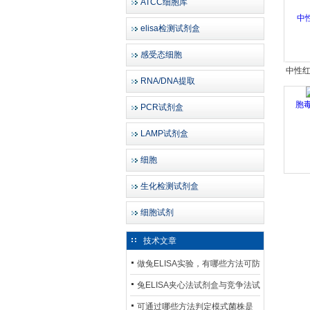
ATCC细胞库
elisa检测试剂盒
感受态细胞
中性
RNA/DNA提取
毒
PCR试剂盒
LAMP试剂盒
细胞
生化检测试剂盒
细胞试剂
技术文章
做兔ELISA实验，有哪些方法可防
止平台效应发生？
兔ELISA夹心法试剂盒与竞争法试
剂盒，适用检测场景存在哪些差
可通过哪些方法判定模式菌株是