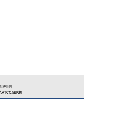
：
管理登陆
材,ATCC细胞株