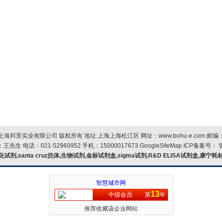
上海邦景实业有限公司 版权所有 地址:上海上海松江区 网址：
www.bohu-e.com
邮编
王先生 电话：021-52960952 手机：15000017673
GoogleSiteMap
ICP备案号：
化试剂,santa cruz抗体,生物试剂,金标试剂盒,sigma试剂,R&D ELISA试剂盒,康宁耗
智慧城市网
13
中级会员
第
年
推荐收藏该企业网站