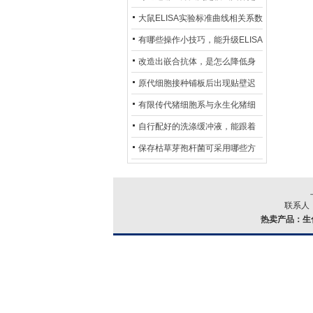
异？
否存在杂菌污染？
大鼠ELISA实验标准曲线相关系数
偏低，可从哪些维度开展问题排
有哪些操作小技巧，能升级ELISA
查？
的LOD与LOQ性能？
改造出嵌合抗体，是怎么降低身
体生成抗鼠抗体（HAMA）的？
原代细胞接种铺板后出现贴壁迟
缓、悬浮细胞数量偏多的现象的
有限传代猪细胞系与永生化猪细
主要诱因
胞系，二者在增殖存活周期上有
自行配好的洗涤缓冲液，能跟着
什么区别？
试剂盒原装干粉放一处储存吗？
保存枯草芽孢杆菌可采用哪些方
法？
联系人：
热卖产品：
生