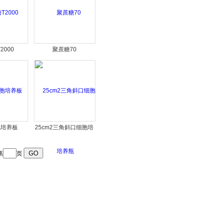
2000
聚蔗糖70
胞培养板
25cm2三角斜口细胞培
养瓶
第
页