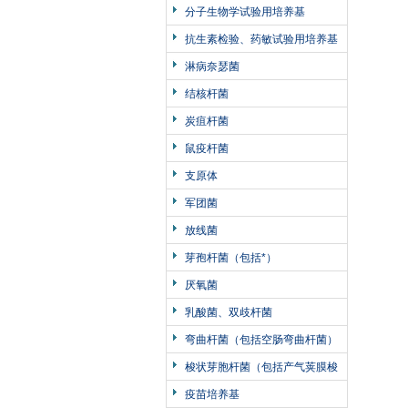
分子生物学试验用培养基
抗生素检验、药敏试验用培养基
淋病奈瑟菌
结核杆菌
炭疽杆菌
鼠疫杆菌
支原体
军团菌
放线菌
芽孢杆菌（包括*）
厌氧菌
乳酸菌、双歧杆菌
弯曲杆菌（包括空肠弯曲杆菌）
梭状芽胞杆菌（包括产气荚膜梭
菌、肉毒梭菌）
疫苗培养基