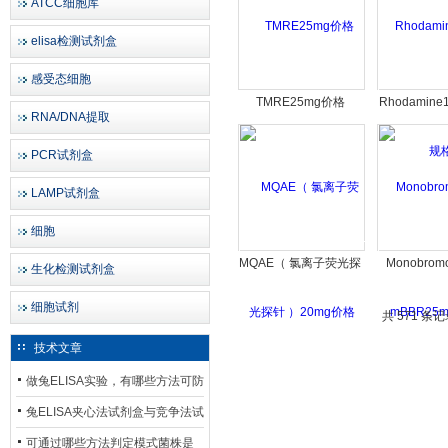
ATCC细胞库
elisa检测试剂盒
感受态细胞
TMRE25mg价格
Rhodamine
RNA/DNA提取
格
PCR试剂盒
LAMP试剂盒
细胞
MQAE（ 氯离子荧光探
Monobrom
生化检测试剂盒
针 ）20mg价格
mBBR25
细胞试剂
共 571 条
技术文章
做兔ELISA实验，有哪些方法可防
止平台效应发生？
兔ELISA夹心法试剂盒与竞争法试
剂盒，适用检测场景存在哪些差
可通过哪些方法判定模式菌株是