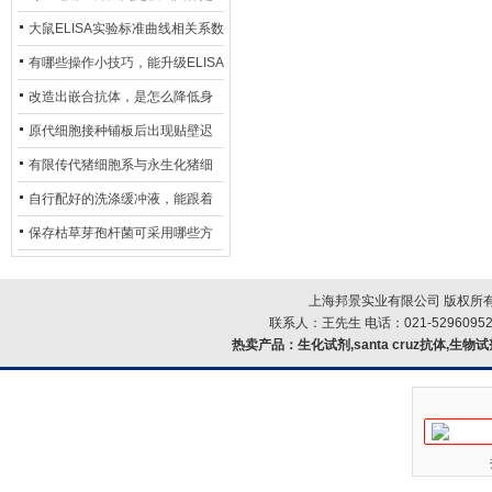
异？
否存在杂菌污染？
大鼠ELISA实验标准曲线相关系数
偏低，可从哪些维度开展问题排
有哪些操作小技巧，能升级ELISA
查？
的LOD与LOQ性能？
改造出嵌合抗体，是怎么降低身
体生成抗鼠抗体（HAMA）的？
原代细胞接种铺板后出现贴壁迟
缓、悬浮细胞数量偏多的现象的
有限传代猪细胞系与永生化猪细
主要诱因
胞系，二者在增殖存活周期上有
自行配好的洗涤缓冲液，能跟着
什么区别？
试剂盒原装干粉放一处储存吗？
保存枯草芽孢杆菌可采用哪些方
法？
上海邦景实业有限公司 版权所有
联系人：王先生 电话：021-52960952
热卖产品：
生化试剂,santa cruz抗体,生物