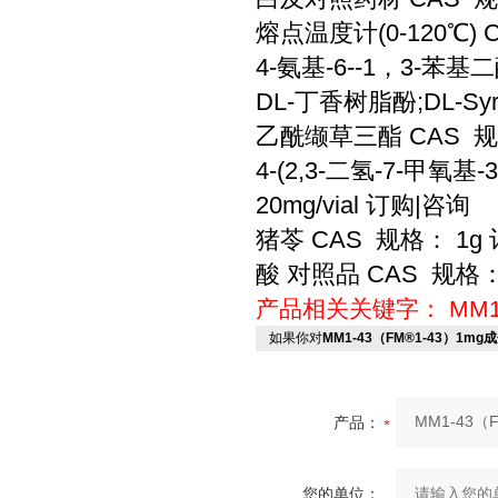
熔点温度计(0-120℃)
4-氨基-6--1，3-苯基
DL-丁香树脂酚;DL-Syri
乙酰缬草三酯 CAS 规
4-(2,3-二氢-7-甲氧基-
20mg/vial 订购|咨询
猪苓 CAS 规格： 1g
酸 对照品 CAS 规格：
产品相关关键字：
MM1
如果你对
MM1-43（FM®1-43）1mg
产品：
您的单位：