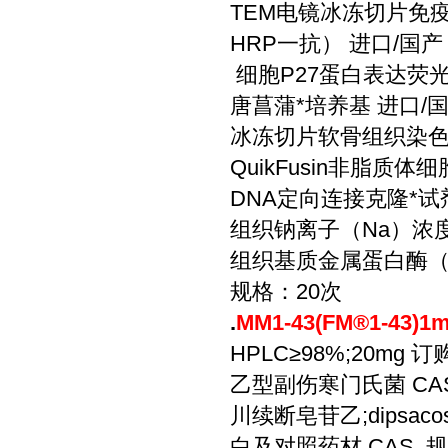
TEM电镜冰冻切片免
HRP一抗） 进口/国产
细胞P27蛋白表达荧光定
唐菖蒲*培养基 进口/国
冰冻切片软骨组织染色试
QuikFusin非脂质体
DNA定向连接克隆*试
组织钠离子（Na）浓度
组织基质金属蛋白酶（M
规格：20次
.
MM1-43(FM®1-43)
HPLC≥98%;20mg 订
乙型副伤寒门氏菌 CA
川续断皂苷乙;dipsacosi
白及对照药材 CAS 规