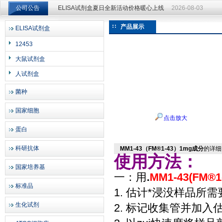
ELISA试剂盒夏日全新活动价格暖心上线
2026-08-03
公司公告
ELISA试剂盒夏日全新活动价格暖心上线
2026-08-03
产品展示
ELISA试剂盒
上海邦景实业有限公司
12453
大鼠试剂盒
人试剂盒
菌种
国家细胞
点击放大
蛋白
科研抗体
MM1-43（FM®1-43）1mg成分
的详细
使用方法：
国家培养基
一：用
.
MM1-43(FM®
标准品
1. 估计*浸没样品所
生化试剂
2. 标记收集管并加