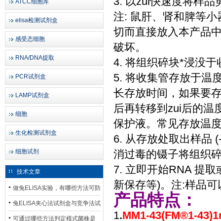
3. 以zui快速度将样
ATCC细胞库
注: 鼠肝、肾和脾等
elisa检测试剂盒
切而直接放入本产品
感受态细胞
破坏。
RNA/DNA提取
4. 将组织碎块*浸没
5. 将收集管存放于温
PCR试剂盒
长存放时间，如果要存放
LAMP试剂盒
后再转移到zui后的温
细胞
保护液。常见存放温度
生化检测试剂盒
6. 从存放处取出样品 
细胞试剂
消过毒的镊子将组织
7. 立即开始RNA 
技术文章
新保存等)。注:样品可
做兔ELISA实验，有哪些方法可防
产品特点：
止平台效应发生？
兔ELISA夹心法试剂盒与竞争法试
1
.
MM1-43(FM®1-43
剂盒，适用检测场景存在哪些差
可通过哪些方法判定模式菌株是