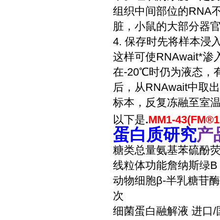
组织中间部位的RNA
脏，小鼠的大部分器官）
4. 保存时先将样本浸
这样可使RNAwait*
在-20℃时仍为液态
后，从RNAwait中取
标本，反复冻融至室温
以下是
.
MM1-43(FM®
蛋白质研究
产
糖类总量氨基苯硫酚荧光
线粒体功能詹纳斯绿B（
动物细胞β-半乳糖苷酶
次
细菌蛋白融解液 进口/