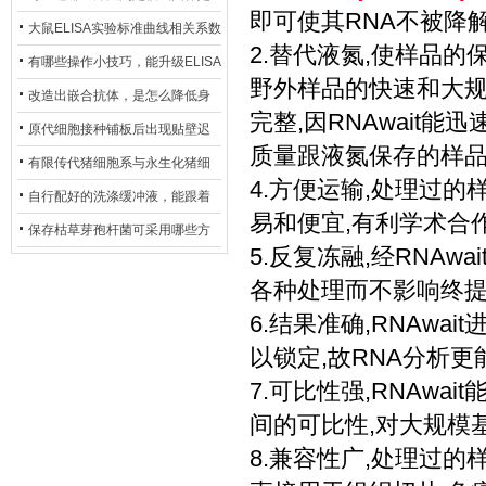
即可使其RNA不被降
异？
否存在杂菌污染？
大鼠ELISA实验标准曲线相关系数
2.替代液氮,使样品的
偏低，可从哪些维度开展问题排
有哪些操作小技巧，能升级ELISA
野外样品的快速和大
查？
的LOD与LOQ性能？
改造出嵌合抗体，是怎么降低身
完整,因RNAwait
体生成抗鼠抗体（HAMA）的？
原代细胞接种铺板后出现贴壁迟
质量跟液氮保存的样
缓、悬浮细胞数量偏多的现象的
有限传代猪细胞系与永生化猪细
4.方便运输,处理过的
主要诱因
胞系，二者在增殖存活周期上有
自行配好的洗涤缓冲液，能跟着
易和便宜,有利学术合
什么区别？
试剂盒原装干粉放一处储存吗？
保存枯草芽孢杆菌可采用哪些方
5.反复冻融,经RNAw
法？
各种处理而不影响终提
6.结果准确,RNAw
以锁定,故RNA分析
7.可比性强,RNAw
间的可比性,对大规模
8.兼容性广,处理过的样