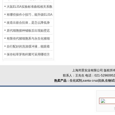
异？
否存在杂菌污染？
大鼠ELISA实验标准曲线相关系数
偏低，可从哪些维度开展问题排
有哪些操作小技巧，能升级ELISA
查？
的LOD与LOQ性能？
改造出嵌合抗体，是怎么降低身
体生成抗鼠抗体（HAMA）的？
原代细胞接种铺板后出现贴壁迟
缓、悬浮细胞数量偏多的现象的
有限传代猪细胞系与永生化猪细
主要诱因
胞系，二者在增殖存活周期上有
自行配好的洗涤缓冲液，能跟着
什么区别？
试剂盒原装干粉放一处储存吗？
保存枯草芽孢杆菌可采用哪些方
法？
上海邦景实业有限公司 版权所有
联系人：王先生 电话：021-52960952
热卖产品：
生化试剂,santa cruz抗体,生物