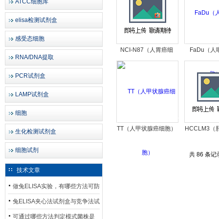
ATCC细胞库
elisa检测试剂盒
感受态细胞
NCI-N87（人胃癌细
FaDu（
RNA/DNA提取
胞）
胞
PCR试剂盒
LAMP试剂盒
细胞
TT（人甲状腺癌细胞）
HCCLM3
生化检测试剂盒
细胞试剂
共 86 条记
技术文章
做兔ELISA实验，有哪些方法可防
止平台效应发生？
兔ELISA夹心法试剂盒与竞争法试
剂盒，适用检测场景存在哪些差
可通过哪些方法判定模式菌株是