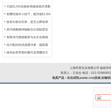
异？
否存在杂菌污染？
大鼠ELISA实验标准曲线相关系数
偏低，可从哪些维度开展问题排
有哪些操作小技巧，能升级ELISA
查？
的LOD与LOQ性能？
改造出嵌合抗体，是怎么降低身
体生成抗鼠抗体（HAMA）的？
原代细胞接种铺板后出现贴壁迟
缓、悬浮细胞数量偏多的现象的
有限传代猪细胞系与永生化猪细
主要诱因
胞系，二者在增殖存活周期上有
自行配好的洗涤缓冲液，能跟着
什么区别？
试剂盒原装干粉放一处储存吗？
保存枯草芽孢杆菌可采用哪些方
法？
上海邦景实业有限公司 版权所有
联系人：王先生 电话：021-52960952
热卖产品：
生化试剂,santa cruz抗体,生物