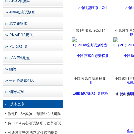
ATCC细胞库
elisa检测试剂盒
感受态细胞
小鼠Ⅱ型胶原（Col Ⅱ）
小鼠维生素
RNA/DNA提取
elisa检测试剂盒费用
elisa检
PCR试剂盒
LAMP试剂盒
细胞
小鼠胰高血糖素样肽
小鼠透明质
生化检测试剂盒
1elisa检测试剂盒规格
elisa检
细胞试剂
共 164 条
技术文章
做兔ELISA实验，有哪些方法可防
止平台效应发生？
兔ELISA夹心法试剂盒与竞争法试
剂盒，适用检测场景存在哪些差
可通过哪些方法判定模式菌株是