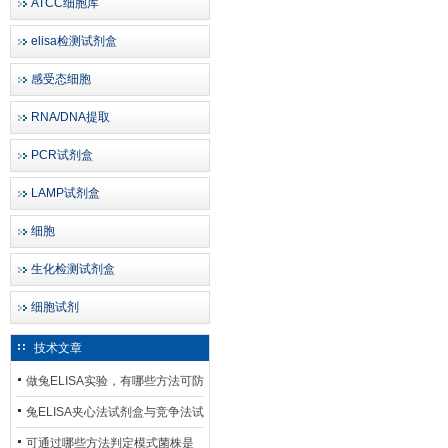
ATCC细胞库
elisa检测试剂盒
感受态细胞
RNA/DNA提取
PCR试剂盒
LAMP试剂盒
细胞
生化检测试剂盒
细胞试剂
技术文章
做兔ELISA实验，有哪些方法可防
止平台效应发生？
兔ELISA夹心法试剂盒与竞争法试
剂盒，适用检测场景存在哪些差
可通过哪些方法判定模式菌株是