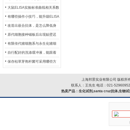
异？
否存在杂菌污染？
大鼠ELISA实验标准曲线相关系数
偏低，可从哪些维度开展问题排
有哪些操作小技巧，能升级ELISA
查？
的LOD与LOQ性能？
改造出嵌合抗体，是怎么降低身
体生成抗鼠抗体（HAMA）的？
原代细胞接种铺板后出现贴壁迟
缓、悬浮细胞数量偏多的现象的
有限传代猪细胞系与永生化猪细
主要诱因
胞系，二者在增殖存活周期上有
自行配好的洗涤缓冲液，能跟着
什么区别？
试剂盒原装干粉放一处储存吗？
保存枯草芽孢杆菌可采用哪些方
法？
上海邦景实业有限公司 版权所有
联系人：王先生 电话：021-52960952
热卖产品：
生化试剂,santa cruz抗体,生物