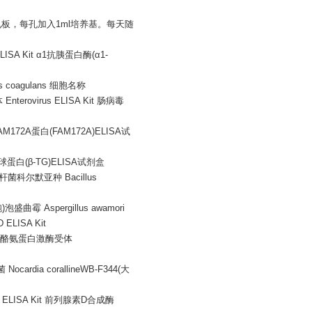
4孔板，每孔加入1ml培养基。每天随
SA Kit α1抗胰蛋白酶(α1-
lus coagulans 细胞名称
rovirus ELISA Kit 肠病毒
M172A蛋白(FAM172A)ELISA试
球蛋白(β-TG)ELISA试剂盒
金芽胞杆菌科尔默亚种 Bacillus
盛曲霉 Aspergillus awamori
LISA Kit
Kit 酪氨蛋白激酶受体
cardia corallineWB-F344(大
ELISA Kit 前列腺素D合成酶