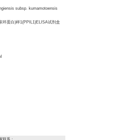
giensis subsp. kumamotoensis
亲环蛋白)样1(PPIL1)ELISA试剂盒
l
家联系：