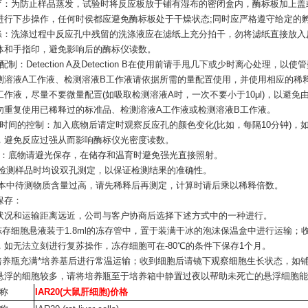
孵育：为防止样品蒸发，试验时将反应板放于铺有湿布的密闭盒内，酶标板加上
进行下步操作，任何时侯都应避免酶标板处于干燥状态;同时应严格遵守给定的
洗涤：洗涤过程中反应孔中残留的洗涤液应在滤纸上充分拍干，勿将滤纸直接放
体和手指印，避免影响后的酶标仪读数。
剂配制：Detection A及Detection B在使用前请手甩几下或少时离心处理
测溶液A工作液、检测溶液B工作液请依据所需的量配置使用，并使用相应的稀
工作液，尽量不要微量配置(如吸取检测溶液A时，一次不要小于10μl)，以避
勿重复使用已稀释过的标准品、检测溶液A工作液或检测溶液B工作液。
反应时间的控制：加入底物后请定时观察反应孔的颜色变化(比如，每隔10分钟)
，避免反应过强从而影响酶标仪光密度读数。
底物：底物请避光保存，在储存和温育时避免强光直接照射。
测样品时均设双孔测定，以保证检测结果的准确性。
中待测物质含量过高，请先稀释后再测定，计算时请后乘以稀释倍数。
保存：
状况和运输距离远近，公司与客户协商后选择下述方式中的一种进行。
mL冻存细胞悬液装于1.8ml的冻存管中，置于装满干冰的泡沫保温盒中进行运输
，如无法立刻进行复苏操作，冻存细胞可在-80℃的条件下保存1个月。
-25培养瓶充满*培养基后进行常温运输；收到细胞后请镜下观察细胞生长状态，如
悬浮的细胞较多，请将培养瓶至于培养箱中静置过夜以帮助未死亡的悬浮细胞能
称
IAR20(大鼠肝细胞)价格