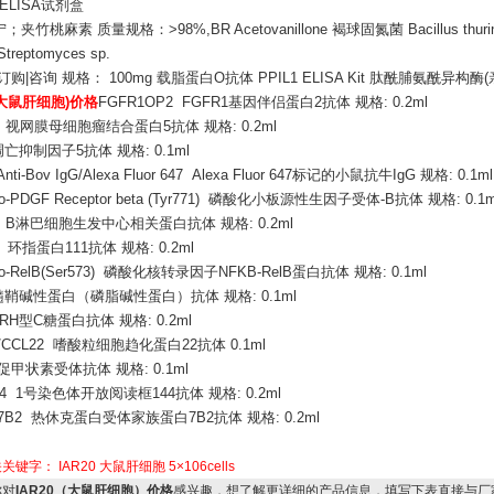
)ELISA试剂盒
宁；夹竹桃麻素
质量规格：
>98%,BR Acetovanillone 褐球固氮菌 Bacillus thurin
reptomyces sp.
订购
|咨询 规格： 100mg 载脂蛋白O抗体 PPIL1 ELISA Kit 肽酰脯氨酰异构酶(
0(大鼠肝细胞)价格
FGFR1OP2 FGFR1基因伴侣蛋白2抗体 规格: 0.2ml
5 视网膜母细胞瘤结合蛋白5抗体 规格: 0.2ml
凋亡抑制因子5抗体 规格: 0.1ml
Anti-Bov IgG/Alexa Fluor 647 Alexa Fluor 647标记的小鼠抗牛IgG 规格: 0.1ml
ho-PDGF Receptor beta (Tyr771) 磷酸化小板源性生因子受体-B抗体 规格: 0.1m
1 B淋巴细胞生发中心相关蛋白抗体 规格: 0.2ml
1 环指蛋白111抗体 规格: 0.2ml
ho-RelB(Ser573) 磷酸化核转录因子NFKB-RelB蛋白抗体 规格: 0.1ml
髓鞘碱性蛋白（磷脂碱性蛋白）抗体 规格: 0.1ml
RH型C糖蛋白抗体 规格: 0.2ml
1/CCL22 嗜酸粒细胞趋化蛋白22抗体 0.1ml
 促甲状素受体抗体 规格: 0.1ml
144 1号染色体开放阅读框144抗体 规格: 0.2ml
R7B2 热休克蛋白受体家族蛋白7B2抗体 规格: 0.2ml
关关键字：
IAR20
大鼠肝细胞
5×106cells
对
IAR20（大鼠肝细胞）价格
感兴趣，想了解更详细的产品信息，填写下表直接与厂