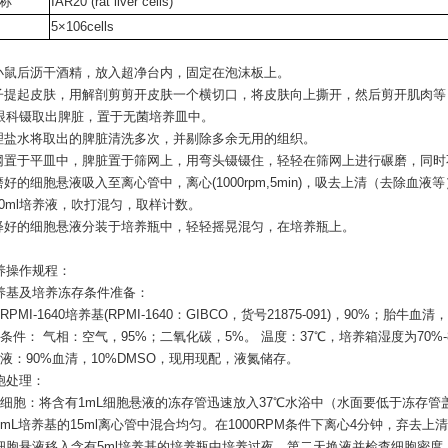
称
IAR20 (rat liver cells)
5×106cells
出小鼠后沥干酒精，放入超净台内，固定在泡沫板上。
镊子提起皮肤，用解剖剪剪开皮肤一个横切口，将皮肤向上撕开，然后剪开肌肉
眼科镊取出脾脏，置于无菌培养皿中。
生理盐水将取出的脾脏清洗多次，并剔除多余无用的组织。
筛网置于平皿中，脾脏置于筛网上，用弯头镊镊住，轻轻在筛网上进行碾磨，同
磨好的细胞悬液吸入至离心管中，离心(1000rpm,5min)，吸去上清（去除血液
10ml培养液，吹打混匀，取样计数。
稀释好的细胞悬液分装于培养瓶中，轻轻摇晃混匀，在培养瓶上。
养操作规程：
养基及培养冻存条件准备：
PMI-1640培养基(RPMI-1640：GIBCO，货号21875-091)，90%；胎牛血清
条件： 气相：空气，95%；二氧化碳，5%。 温度：37℃，培养箱湿度为70%-
液：90%血清，10%DMSO，现用现配，液氮储存。
胞处理：
苏细胞：将含有1mL细胞悬液的冻存管迅速放入37℃水浴中（水面要低于冻存
mL培养基的15ml离心管中混合均匀。在1000RPM条件下离心4分钟，弃去上
细胞悬液移入含有5ml培养基的培养瓶中培养过夜。第二天换液并检查细胞密度