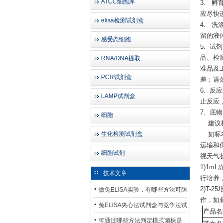
ATCC细胞库
3. 
应尽快
elisa检测试剂盒
4. 
留的液
感受态细胞
5. 试
品、检
RNA/DNA提取
准品及
PCR试剂盒
差；请
6. 
LAMP试剂盒
止反应
7. 
细胞
建议检
生化检测试剂盒
如标本
运输和
细胞试剂
视天气
1)1
技术文章
行培养
2)T
做兔ELISA实验，有哪些方法可防
作，如
止平台效应发生？
兔ELISA夹心法试剂盒与竞争法试
产品名
剂盒，适用检测场景存在哪些差
可通过哪些方法判定模式菌株是