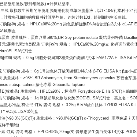
=(已贴壁细胞数/接种细胞数) =计算贴壁率。
生长曲线 取指数生长期的细胞用胰酶消化制成单细胞悬液，以1×104/孔接种于2
孔，计数每孔细胞的数目并计算平均值。连续计数10d，绘制细胞生长曲线。
订购
|咨询 规格： HPLC≥98%;20mg 染色质解旋酶DNA结合蛋白2抗体 α1-AT ELI
ISA试剂盒
离蛋白
质量规格：蛋白含量
≥90%,BR Soy protein isolate 凝结芽孢杆菌 Bacil
苷元
;薯蓣皂素;地奥配质 订购|咨询 规格： HPLC≥98%,20mg/支 化钙调节素抗体 Ente
ovirus)ELISA试剂盒
购
|咨询 规格： 0.5g 细胞分裂周期2相关蛋白激酶7抗体 FAM172A ELISA Kit FA
花
订购
|咨询 规格： 6g 1号染色体开放阅读框144抗体 β-TG ELISA Kit β血小板
素
质量规格：
>98%,BR Anisomycin, from Streptomyces griseolus 苏云
iensis subsp. colmeri藤仓赤霉 Gibberella fujikuroi
苷
E(标准品) 质量规格：HPLC≥98%，标准品 Forsythoside E Hs 578T(人腺细胞)泡
桃
订购
|咨询 规格： 1g 豚鼠超氧化物歧化酶(SOD)ELISA试剂盒，英文名：SOD E
品型;标准品;有证书 订购|咨询 规格： 0.25g BIVM蛋白抗体 TYRO3 ELISA 
(TYRO3)ELISA试剂盒
(>98.0%(GC)(T)) 质量规格：>98.0%(GC)(T) α-Thioglycerol 珊瑚色诺卡氏菌 No
皮样干细胞)
子素 订购|咨询 规格： HPLC≥98%,20mg/支 骨形态发生蛋白受体1B抗体 PGDS 