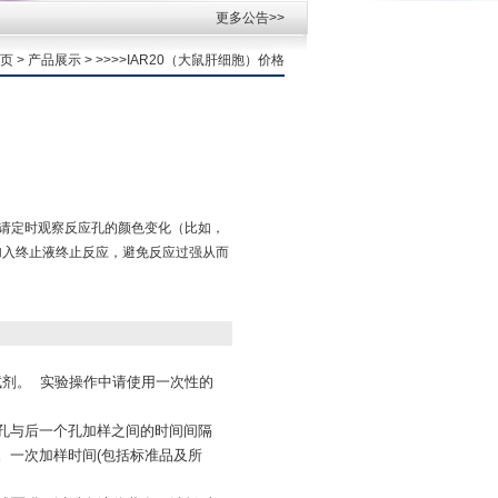
更多公告>>
页
>
产品展示
> >>>>IAR20（大鼠肝细胞）价格
后请定时观察反应孔的颜色变化（比如，
加入终止液终止反应，避免反应过强从而
试剂。 实验操作中请使用一次性的
个孔与后一个孔加样之间的时间间隔
。一次加样时间(包括标准品及所