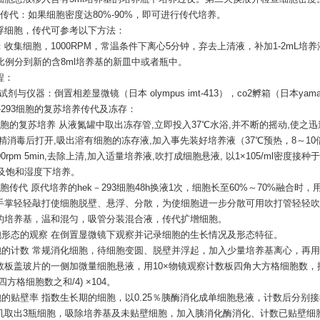
胞传代：如果细胞密度达80%-90%，即可进行传代培养。
浮细胞，传代可参考以下方法：
：收集细胞，
1000RPM，常温条件下离心5分钟，弃去上清液，补加1-2mL培
的比例分到新的含8ml培养基的新皿中或者瓶中。
程：
要试剂与仪器：倒置相差显微镜（日本 olympus imt-413），co2孵箱（日本yamato
hek-293细胞的复苏培养传代及冻存：
1 细胞的复苏培养 从液氮罐中取出冻存管,立即投入37℃水浴,并不断的摇动,使
酒精消毒后打开,吸出溶有细胞的冻存液,加入事先装好培养液（37℃预热，8～10
00rpm 5min,去除上清,加入适量培养液,吹打成细胞悬液, 以1×105/ml密度接种
2及饱和湿度下培养。
2 细胞传代 原代培养的hek－293细胞48h换液1次，细胞长至60%～70%融合时，
手掌轻轻敲打使细胞脱壁、悬浮、分散，为使细胞进一步分散可用吹打管轻轻吹
的培养基，温和混匀，吸管分装混合液，传代扩增细胞。
 细胞形态的观察 在倒置显微镜下观察并记录细胞的生长情况及形态特征。
 细胞的计数 常规消化细胞，待细胞变圆、脱壁并浮起，加入少量培养基离心，再用
数板盖玻片的一侧加微量细胞悬液，用10×物镜观察计数板四角大方格细胞数，按
四方格细胞数之和/4) ×104。
细胞的贴壁率 指数生长期的细胞，以0.25％胰酶消化成单细胞悬液，计数后分别接
机取出3瓶细胞，吸除培养基及未贴壁细胞，加入胰消化酶消化、计数已贴壁细