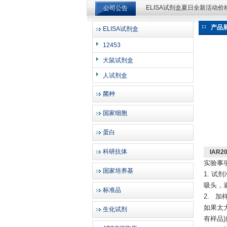
公司公告
ELISA试剂盒夏日全新活动
ELISA试剂盒夏日全新活动
产品
ELISA试剂盒
上海邦景实业有限公司
12453
大鼠试剂盒
人试剂盒
菌种
国家细胞
蛋白
科研抗体
IAR
实验事
国家培养基
1. 
吸头，
标准品
2. 
如果太
生化试剂
有样品