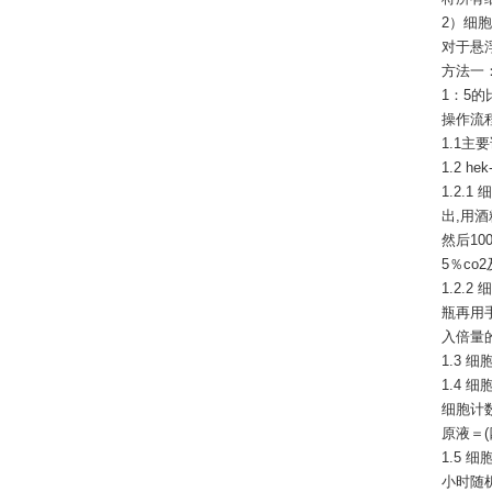
2）细
对于悬
方法一
1：5
操作流
1.1主
1.2 
1.2.
出,用
然后10
5％co
1.2.
瓶再用
入倍量
1.3
1.4
细胞计
原液＝(
1.5 
小时随