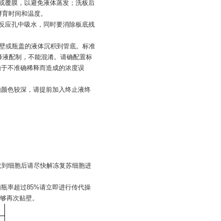
盖或覆膜，以避免液体蒸发；洗板后
孵育时间和温度。
入反应孔中吸水，同时要消除板底残
，以使管壁或瓶盖的液体沉积到管底。标准
释液配制，不能混淆。请确配置标
免由于不准确稀释而造成的浓度误
，如颜色较深，请提前加入终止液终
；收到细胞后请尽快解冻复苏细胞进
铺瓶率超过85%请立即进行传代操
够再次贴壁。