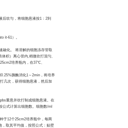
养液后吹匀，将细胞悬液按1：2到
 it-61）。
之迅速融化。 将溶解的细胞冻存管取
倍体积）离心管内,稍微吹打混匀,
于25cm2培养瓶内，在37℃、
用0.25%胰酶消化1～2min，将培养
打几次，获得细胞悬液，然后加
pbs重悬并吹打制成细胞悬液。在
公式计算出细胞数。细胞数/ml
种于12个25cm2培养瓶中，每两
胞，取其平均值，按照公式：贴壁