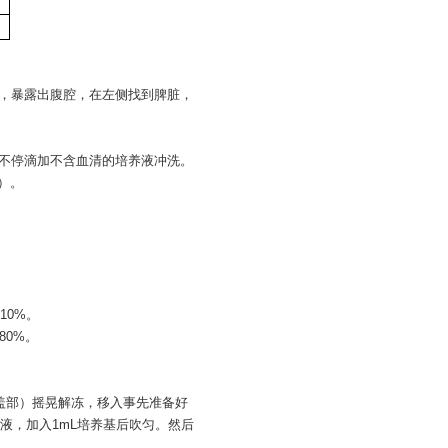
等，暴露出腹腔，在左侧找到脾脏，
时不停滴加不含血清的培养液冲洗。
等）。
，10%。
80%。
管盖部）摇晃解冻，移入事先准备好
清液，加入1mL培养基后吹匀。然后
。