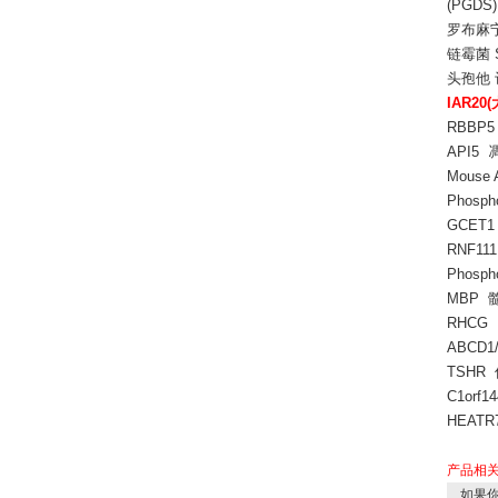
(PGDS
罗布麻
链霉菌 St
头孢他
IAR2
RBBP
API5 
Mouse 
Phosp
GCET
RNF11
Phosp
MBP 
RHCG 
ABCD
TSHR
C1orf
HEAT
产品相
如果你