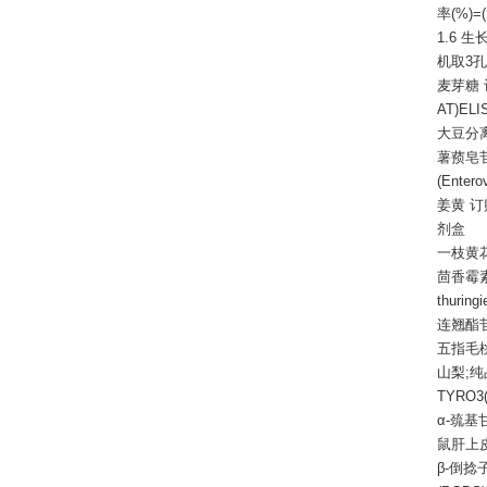
率(%)
1.6 
机取3
麦芽糖
AT)EL
大豆分
薯蓣皂
(Enter
姜黄
订
剂盒
一枝黄
茴香霉
thuring
连翘酯
五指毛
山梨
;纯
TYRO3
α-巯基甘油
鼠肝上
β-倒捻