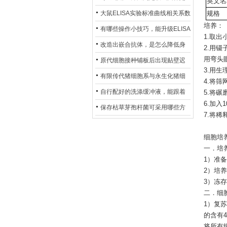
英文名
异？
否存在杂菌污染？
大鼠ELISA实验标准曲线相关系数
规格
培养：
偏低，可从哪些维度开展问题排
有哪些操作小技巧，能升级ELISA
1.取
查？
的LOD与LOQ性能？
改造出嵌合抗体，是怎么降低身
2.用
用弯头
体生成抗鼠抗体（HAMA）的？
原代细胞接种铺板后出现贴壁迟
3.用
缓、悬浮细胞数量偏多的现象的
有限传代猪细胞系与永生化猪细
4.将
主要诱因
胞系，二者在增殖存活周期上有
自行配好的洗涤缓冲液，能跟着
5.将碾
6.加入
什么区别？
试剂盒原装干粉放一处储存吗？
保存枯草芽孢杆菌可采用哪些方
7.将
法？
细胞培
一．培
1）准备R
2）培养
3）冻存
二．细
1）复
的含有4
将所有