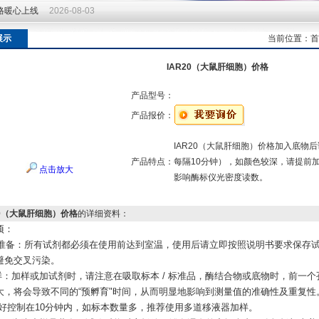
价格暖心上线
2026-08-03
价格暖心上线
2026-08-03
展示
当前位置：
首
IAR20（大鼠肝细胞）价格
产品型号：
产品报价：
IAR20（大鼠肝细胞）价格加入底物
产品特点：
每隔10分钟），如颜色较深，请提前
点击放大
影响酶标仪光密度读数。
20（大鼠肝细胞）价格
的详细资料：
项：
试剂准备：所有试剂都必须在使用前达到室温，使用后请立即按照说明书要求保存
避免交叉污染。
加样：加样或加试剂时，请注意在吸取标本 / 标准品，酶结合物或底物时，前一
大，将会导致不同的“预孵育"时间，从而明显地影响到测量值的准确性及重复性
)好控制在10分钟内，如标本数量多，推荐使用多道移液器加样。