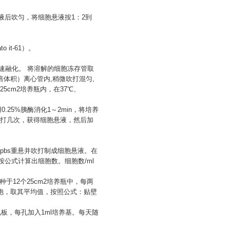
养液后吹匀，将细胞悬液按1：2到
 it-61）。
之迅速融化。 将溶解的细胞冻存管取
倍体积）离心管内,稍微吹打混匀,
于25cm2培养瓶内，在37℃、
用0.25%胰酶消化1～2min，将培养
打几次，获得细胞悬液，然后加
pbs重悬并吹打制成细胞悬液。在
公式计算出细胞数。细胞数/ml
种于12个25cm2培养瓶中，每两
胞，取其平均值，按照公式：贴壁
4孔板，每孔加入1ml培养基。每天随