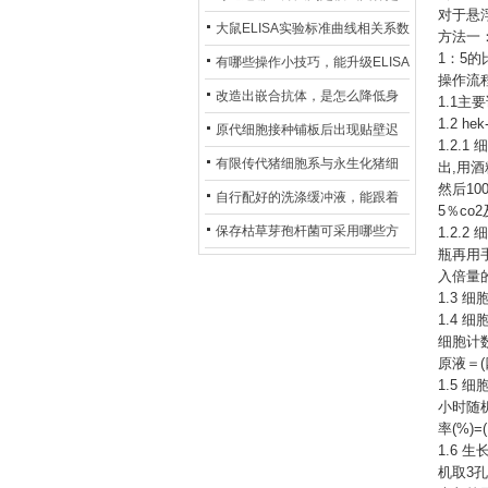
对于悬
异？
否存在杂菌污染？
大鼠ELISA实验标准曲线相关系数
方法一
1：5
偏低，可从哪些维度开展问题排
有哪些操作小技巧，能升级ELISA
操作流
查？
的LOD与LOQ性能？
改造出嵌合抗体，是怎么降低身
1.1主
1.2 
体生成抗鼠抗体（HAMA）的？
原代细胞接种铺板后出现贴壁迟
1.2.
缓、悬浮细胞数量偏多的现象的
有限传代猪细胞系与永生化猪细
出,用
然后10
主要诱因
胞系，二者在增殖存活周期上有
自行配好的洗涤缓冲液，能跟着
5％co
什么区别？
试剂盒原装干粉放一处储存吗？
保存枯草芽孢杆菌可采用哪些方
1.2.
瓶再用
法？
入倍量
1.3
1.4
细胞计
原液＝(
1.5 
小时随
率(%)
1.6 
机取3