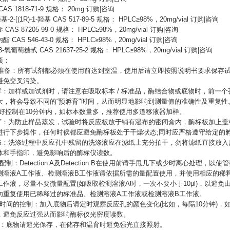
CAS 1818-71-9 规格： 20mg 订购|咨询
基-2-[(1R)-1-羟基 CAS 517-89-5 规格： HPLC≥98%，20mg/vial 订购|咨询
参
CAS 87205-99-0 规格： HPLC≥98%，20mg/vial 订购|咨询
内酯
CAS 546-43-0 规格： HPLC≥98%，20mg/vial 订购|咨询
-3-氧葡萄糖甙 CAS 21637-25-2 规格： HPLC≥98%，20mg/vial 订购|咨询
项：
试剂准备：所有试剂都必须在使用前达到室温，使用后请立即按照说明书要求保存
避免交叉污染。
加样：加样或加试剂时，请注意在吸取标本 / 标准品，酶结合物或底物时，前一
大，将会导致不同的“预孵育"时间，从而明显地影响到测量值的准确性及重复性
)好控制在10分钟内，如标本数量多，推荐使用多道移液器加样。
孵育：为防止样品蒸发，试验时将反应板放于铺有湿布的密闭盒内，酶标板加上
进行下步操作，任何时侯都应避免酶标板处于干燥状态;同时应严格遵守给定的
洗涤：洗涤过程中反应孔中残留的洗涤液应在滤纸上充分拍干，勿将滤纸直接放
体和手指印，避免影响后的酶标仪读数。
剂配制：Detection A及Detection B在使用前请手甩几下或少时离心处理
测溶液A工作液、检测溶液B工作液请依据所需的量配置使用，并使用相应的稀
工作液，尽量不要微量配置(如吸取检测溶液A时，一次不要小于10μl)，以避
勿重复使用已稀释过的标准品、检测溶液A工作液或检测溶液B工作液。
反应时间的控制：加入底物后请定时观察反应孔的颜色变化(比如，每隔10分钟)
，避免反应过强从而影响酶标仪光密度读数。
底物：底物请避光保存，在储存和温育时避免强光直接照射。