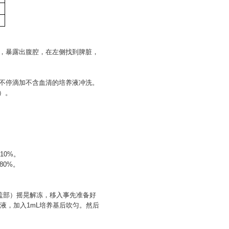
等，暴露出腹腔，在左侧找到脾脏，
时不停滴加不含血清的培养液冲洗。
等）。
，10%。
80%。
管盖部）摇晃解冻，移入事先准备好
清液，加入1mL培养基后吹匀。然后
。