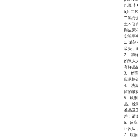
巴豆苷
5,8-二羟
二氢丹
土木香
槲皮素
实验事
1. 
吸头，
2. 
如果太
有样品
3. 
应尽快
4. 
留的液
5. 试
品、检
准品及
差；请
6. 
止反应
7. 