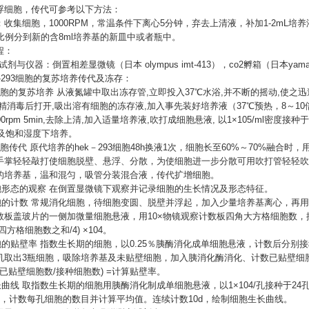
浮细胞，传代可参考以下方法：
：收集细胞，
1000RPM，常温条件下离心5分钟，弃去上清液，补加1-2mL培
的比例分到新的含8ml培养基的新皿中或者瓶中。
程：
要试剂与仪器：倒置相差显微镜（日本 olympus imt-413），co2孵箱（日本yamato
hek-293细胞的复苏培养传代及冻存：
1 细胞的复苏培养 从液氮罐中取出冻存管,立即投入37℃水浴,并不断的摇动,使
酒精消毒后打开,吸出溶有细胞的冻存液,加入事先装好培养液（37℃预热，8～10
00rpm 5min,去除上清,加入适量培养液,吹打成细胞悬液, 以1×105/ml密度接种
2及饱和湿度下培养。
2 细胞传代 原代培养的hek－293细胞48h换液1次，细胞长至60%～70%融合时，
手掌轻轻敲打使细胞脱壁、悬浮、分散，为使细胞进一步分散可用吹打管轻轻吹
的培养基，温和混匀，吸管分装混合液，传代扩增细胞。
 细胞形态的观察 在倒置显微镜下观察并记录细胞的生长情况及形态特征。
 细胞的计数 常规消化细胞，待细胞变圆、脱壁并浮起，加入少量培养基离心，再用
数板盖玻片的一侧加微量细胞悬液，用10×物镜观察计数板四角大方格细胞数，按
四方格细胞数之和/4) ×104。
细胞的贴壁率 指数生长期的细胞，以0.25％胰酶消化成单细胞悬液，计数后分别接
机取出3瓶细胞，吸除培养基及未贴壁细胞，加入胰消化酶消化、计数已贴壁细
=(已贴壁细胞数/接种细胞数) =计算贴壁率。
生长曲线 取指数生长期的细胞用胰酶消化制成单细胞悬液，以1×104/孔接种于2
孔，计数每孔细胞的数目并计算平均值。连续计数10d，绘制细胞生长曲线。