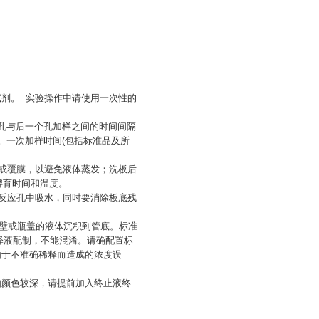
试剂。 实验操作中请使用一次性的
个孔与后一个孔加样之间的时间间隔
。一次加样时间(包括标准品及所
盖或覆膜，以避免液体蒸发；洗板后
孵育时间和温度。
入反应孔中吸水，同时要消除板底残
，以使管壁或瓶盖的液体沉积到管底。标准
释液配制，不能混淆。请确配置标
免由于不准确稀释而造成的浓度误
，如颜色较深，请提前加入终止液终