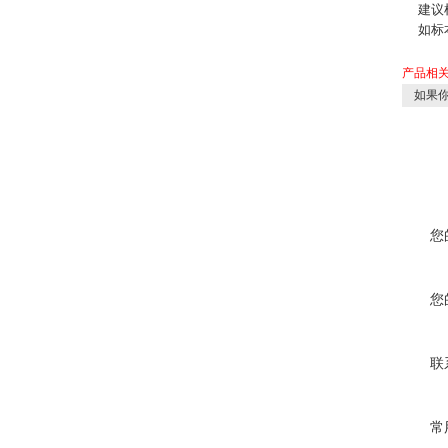
建议检
如标本
产品相
如果你
您
您
联
常