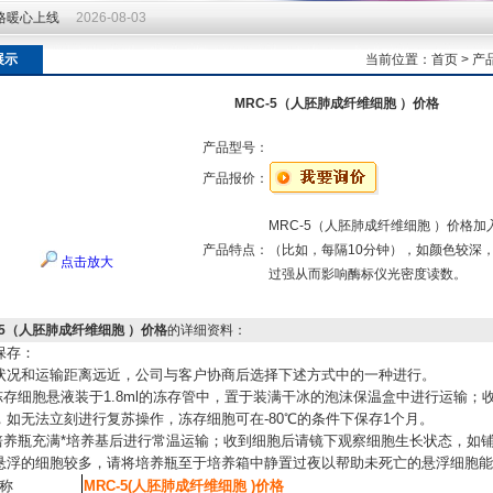
价格暖心上线
2026-08-03
价格暖心上线
2026-08-03
展示
当前位置：
首页
>
产
MRC-5（人胚肺成纤维细胞 ）价格
产品型号：
产品报价：
MRC-5（人胚肺成纤维细胞 ）价格
产品特点：
（比如，每隔10分钟），如颜色较深
点击放大
过强从而影响酶标仪光密度读数。
-5（人胚肺成纤维细胞 ）价格
的详细资料：
保存：
状况和运输距离远近，公司与客户协商后选择下述方式中的一种进行。
mL冻存细胞悬液装于1.8ml的冻存管中，置于装满干冰的泡沫保温盒中进行运输
，如无法立刻进行复苏操作，冻存细胞可在-80℃的条件下保存1个月。
-25培养瓶充满*培养基后进行常温运输；收到细胞后请镜下观察细胞生长状态，如
悬浮的细胞较多，请将培养瓶至于培养箱中静置过夜以帮助未死亡的悬浮细胞能
称
MRC-5(人胚肺成纤维细胞 )价格