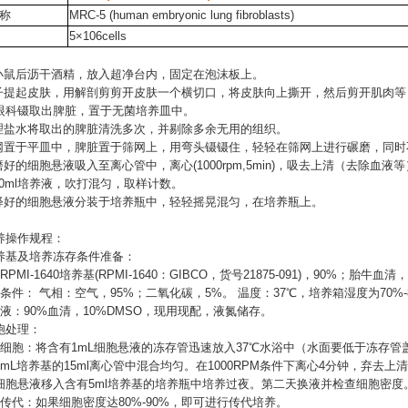
称
MRC-5 (human embryonic lung fibroblasts)
5×106cells
出小鼠后沥干酒精，放入超净台内，固定在泡沫板上。
镊子提起皮肤，用解剖剪剪开皮肤一个横切口，将皮肤向上撕开，然后剪开肌肉
眼科镊取出脾脏，置于无菌培养皿中。
生理盐水将取出的脾脏清洗多次，并剔除多余无用的组织。
筛网置于平皿中，脾脏置于筛网上，用弯头镊镊住，轻轻在筛网上进行碾磨，同
磨好的细胞悬液吸入至离心管中，离心(1000rpm,5min)，吸去上清（去除血液
10ml培养液，吹打混匀，取样计数。
稀释好的细胞悬液分装于培养瓶中，轻轻摇晃混匀，在培养瓶上。
养操作规程：
养基及培养冻存条件准备：
PMI-1640培养基(RPMI-1640：GIBCO，货号21875-091)，90%；胎牛血清
条件： 气相：空气，95%；二氧化碳，5%。 温度：37℃，培养箱湿度为70%-
液：90%血清，10%DMSO，现用现配，液氮储存。
胞处理：
苏细胞：将含有1mL细胞悬液的冻存管迅速放入37℃水浴中（水面要低于冻存
mL培养基的15ml离心管中混合均匀。在1000RPM条件下离心4分钟，弃去上
细胞悬液移入含有5ml培养基的培养瓶中培养过夜。第二天换液并检查细胞密度
胞传代：如果细胞密度达80%-90%，即可进行传代培养。