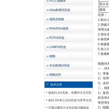
ATCC细胞库
英文名
规格
elisa检测试剂盒
培养：
感受态细胞
1.取
2.用
RNA/DNA提取
用弯头
3.用
PCR试剂盒
4.将
5.将碾
LAMP试剂盒
6.加入
7.将
细胞
细胞培
生化检测试剂盒
一．培
1）准备R
细胞试剂
2）培养
3）冻存
技术文章
二．细
做兔ELISA实验，有哪些方法可防
1）复
的含有4
止平台效应发生？
兔ELISA夹心法试剂盒与竞争法试
将所有
剂盒，适用检测场景存在哪些差
2）细
可通过哪些方法判定模式菌株是