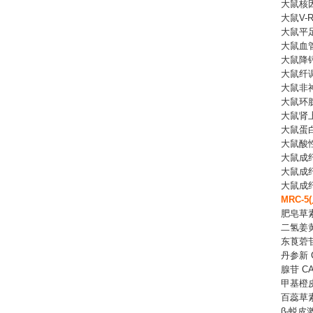
大鼠核
大鼠
V
大鼠平
大鼠血
大鼠降
大鼠纤
大鼠非
大鼠环
大鼠肾
大鼠蛋
大鼠酸
大鼠成
大鼠成
大鼠成
MRC-
肥皂草
二氢姜
东莨菪
丹参新
腺苷
CA
甲基橙
百蕊草
β-蜕皮激