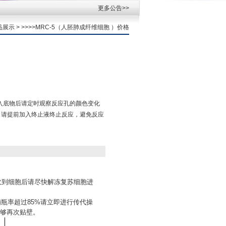
更多公告>>
品展示
> >>>>MRC-5（人胚肺成纤维细胞 ）价格
加入底物后请定时观察反应孔的颜色变化
，请提前加入终止液终止反应，避免反应
；收到细胞后请尽快解冻复苏细胞进
铺瓶率超过85%请立即进行传代操
够再次贴壁。