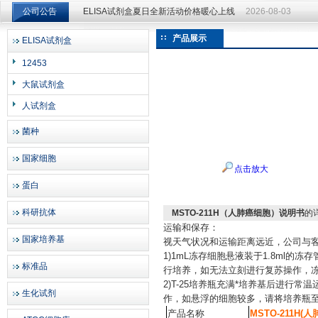
公司公告
ELISA试剂盒夏日全新活动价格暖心上线
2026-08-03
ELISA试剂盒夏日全新活动价格暖心上线
2026-08-03
产品展示
ELISA试剂盒
上海邦景实业有限公司
12453
大鼠试剂盒
人试剂盒
菌种
国家细胞
点击放大
蛋白
科研抗体
MSTO-211H（人肺癌细胞）说明书
的
运输和保存：
国家培养基
视天气状况和运输距离远近，公司与
1)1mL冻存细胞悬液装于1.8ml
标准品
行培养，如无法立刻进行复苏操作，冻
2)T-25培养瓶充满*培养基后进行
生化试剂
作，如悬浮的细胞较多，请将培养瓶
产品名称
MSTO-211H