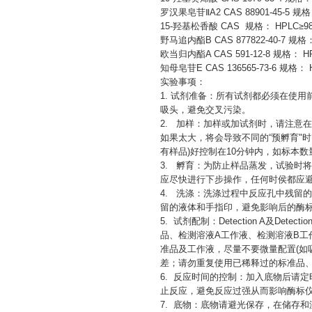
罗汉果皂苷
ⅡA2 CAS 88901-45-5 
15-羟基松香酸 CAS 规格： HPLC≥9
野马追内酯
B CAS 877822-40-7 规
欧当归内酯
A CAS 591-12-8 规格： 
知母皂苷
E CAS 136565-73-6 规格：
实验事项：
1. 试剂准备：所有试剂都必须在使
吸头，避免交叉污染。
2. 加样：加样或加试剂时，请注意
如果太大，将会导致不同的“预孵育"
有样品)好控制在10分钟内，如标本
3. 孵育：为防止样品蒸发，试验时
应尽快进行下步操作，任何时侯都应避
4. 洗涤：洗涤过程中反应孔中残留
留的液体和手指印，避免影响后的酶
5. 试剂配制：Detection A及
品、检测溶液A工作液、检测溶液B
准品及工作液，尽量不要微量配置(如吸
差；请勿重复使用已稀释过的标准品、
6. 反应时间的控制：加入底物后请定
止反应，避免反应过强从而影响酶标
7. 底物：底物请避光保存，在储存