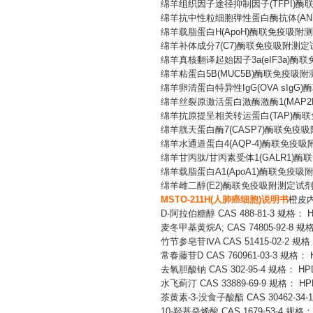
绵羊组织因子途径抑制因子
(TFPI
绵羊抗中性粒细胞弹性蛋白酶抗体
(A
绵羊载脂蛋白
H(ApoH)酶联免疫吸
绵羊补体成分
7(C7)酶联免疫吸附测
绵羊真核翻译起始因子
3a(eIF3a
绵羊粘蛋白
5B(MUC5B)酶联免疫吸
绵羊卵清蛋白特异性
IgG(OVA sI
绵羊丝裂原激活蛋白激酶激酶
1(MA
绵羊抗原提呈相关转运蛋白
(TAP)
绵羊胱天蛋白酶
7(CASP7)酶联免疫
绵羊水通道蛋白
4(AQP-4)酶联免疫
绵羊甘丙肽
/甘丙素受体1(GALR1)
绵羊载脂蛋白
A1(ApoA1)酶联免疫
绵羊雌二醇
(E2)酶联免疫吸附测定试
MSTO-211H(人肺癌细胞)说明书
橙皮
D-阿拉伯糖醇 CAS 488-81-3 规格： 
麦冬甲基黄烷
A; CAS 74805-92-8
竹节参皂苷
ⅣA CAS 51415-02-2 规
常春藤苷
D CAS 760961-03-3 规格：
去氧胆酸钠
CAS 302-95-4 规格： H
水飞蓟汀
CAS 33889-69-9 规格： H
茶黄素
-3-没食子酸酯 CAS 30462-34
10-羟基癸烯酸 CAS 1679-53-4 规格：