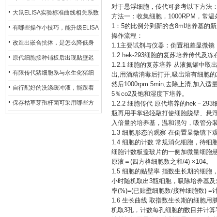
对于悬浮细胞，传代可参考以下方法
异？
否存在杂菌污染？
大鼠ELISA实验标准曲线相关系数
方法一：收集细胞，
1000RPM，
1：5的比例分到新的含8ml培养基的
偏低，可从哪些维度开展问题排
有哪些操作小技巧，能升级ELISA
操作流程：
查？
的LOD与LOQ性能？
改造出嵌合抗体，是怎么降低身
1.1主要试剂与仪器：倒置相差显微镜（日本 o
1.2 hek-293细胞的复苏培养传代及冻
体生成抗鼠抗体（HAMA）的？
原代细胞接种铺板后出现贴壁迟
1.2.1 细胞的复苏培养 从液氮罐中
缓、悬浮细胞数量偏多的现象的
有限传代猪细胞系与永生化猪细
出,用酒精消毒后打开,吸出溶有细胞的
然后1000rpm 5min,去除上清,加入
主要诱因
胞系，二者在增殖存活周期上有
自行配好的洗涤缓冲液，能跟着
5％co2及饱和湿度下培养。
什么区别？
试剂盒原装干粉放一处储存吗？
保存枯草芽孢杆菌可采用哪些方
1.2.2 细胞传代 原代培养的hek－2
瓶再用手掌轻轻敲打使细胞脱壁、悬
法？
入倍量的培养基，温和混匀，吸管分
1.3 细胞形态的观察 在倒置显微镜
1.4 细胞的计数 常规消化细胞，待
细胞计数板盖玻片的一侧加微量细胞悬
原液＝(四方格细胞数之和/4) ×104。
1.5 细胞的贴壁率 指数生长期的细胞
小时随机取出3瓶细胞，吸除培养基
率(%)=(已贴壁细胞数/接种细胞数) 
1.6 生长曲线 取指数生长期的细胞用
机取3孔，计数每孔细胞的数目并计算