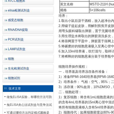
ATCC细胞库
英文名称
MSTO-211H (huma
规格
5×106cells
elisa检测试剂盒
培养：
感受态细胞
1.取出小鼠后沥干酒精，放入超净台
2.用镊子提起皮肤，用解剖剪剪开皮
RNA/DNA提取
用弯头眼科镊取出脾脏，置于无菌培
3.用生理盐水将取出的脾脏清洗多次
PCR试剂盒
4.将筛网置于平皿中，脾脏置于筛网
5.将碾磨好的细胞悬液吸入至离心管中，离
LAMP试剂盒
6.加入10ml培养液，吹打混匀，取样
7.将稀释好的细胞悬液分装于培养瓶
细胞
细胞培养操作规程：
生化检测试剂盒
一．培养基及培养冻存条件准备：
1）准备RPMI-1640培养基(RPMI-16
细胞试剂
2）培养条件： 气相：空气，95%；二
3）冻存液：90%血清，10%DMS
技术文章
二．细胞处理：
做兔ELISA实验，有哪些方法可防
1）复苏细胞：将含有1mL细胞悬液
的含有4mL培养基的15ml离心管中混
止平台效应发生？
兔ELISA夹心法试剂盒与竞争法试
将所有细胞悬液移入含有5ml培养基
剂盒，适用检测场景存在哪些差
2）细胞传代：如果细胞密度达80%-
可通过哪些方法判定模式菌株是