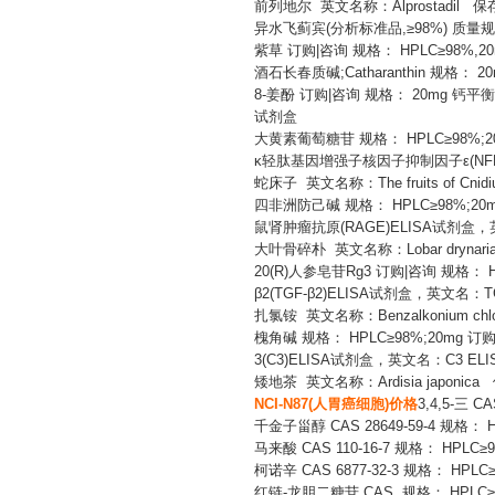
前列地尔
英文名称：
Alprostad
异水飞蓟宾
(分析标准品,≥98%) 质量规格
紫草
订购
|咨询 规格： HPLC≥98%,
酒石长春质碱
;Catharanthin 规
8-姜酚 订购|咨询 规格： 20mg 钙平衡调
试剂盒
大黄素葡萄糖苷
规格：
HPLC≥98%;2
κ轻肽基因增强子核因子抑制因子ε(NFKBIE
蛇床子
英文名称：
The fruits of
四非洲防己碱
规格：
HPLC≥98%;20mg 
鼠肾肿瘤抗原(RAGE)ELISA试剂盒，英文
大叶骨碎朴
英文名称：
Lobar dr
20(R)人参皂苷Rg3 订购|咨询 规格： HPLC
β2(TGF-β2)ELISA试剂盒，英文名：TGF-
扎氯铵
英文名称：
Benzalkonium
槐角碱
规格：
HPLC≥98%;20mg 订购|咨
3(C3)ELISA试剂盒，英文名：C3 ELISA
矮地茶
英文名称：
Ardisia japo
NCI-N87(人胃癌细胞)价格
3,4,5-三 C
千金子甾醇
CAS 28649-59-4 规格：
马来酸
CAS 110-16-7 规格： HPLC
柯诺辛
CAS 6877-32-3 规格： HPLC
红链
-龙胆二糖苷 CAS 规格： HPLC≥