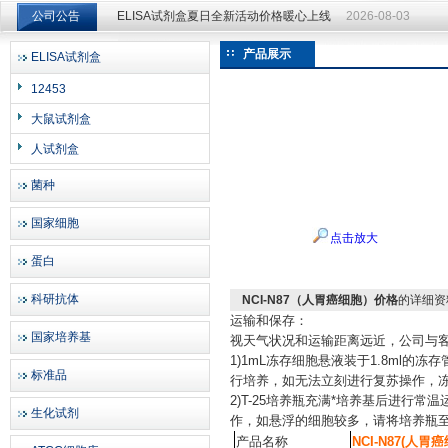
公司公告
ELISA试剂盒夏日全新活动价格暖心上线
2026-08-03
ELISA试剂盒夏日全新活动价格暖心上线
2026-08-03
产品展示
ELISA试剂盒
上海邦景实业有限公司
12453
大鼠试剂盒
人试剂盒
菌种
国家细胞
点击放大
蛋白
科研抗体
NCI-N87（人胃癌细胞）价格
的详细资
运输和保存：
国家培养基
视天气状况和运输距离远近，公司与
1)1mL冻存细胞悬液装于1.8ml
标准品
行培养，如无法立刻进行复苏操作，冻
2)T-25培养瓶充满*培养基后进行
生化试剂
作，如悬浮的细胞较多，请将培养瓶
产品名称
NCI-N87(人胃