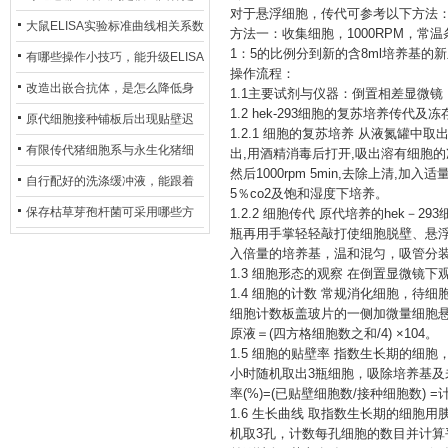
对于悬浮细胞，传代可参考以下方法
异？
否存在杂菌污染？
大鼠ELISA实验标准曲线相关系数
方法一：收集细胞，
1000RPM，
1：5的比例分到新的含8ml培养基的
偏低，可从哪些维度开展问题排
有哪些操作小技巧，能升级ELISA
操作流程：
查？
的LOD与LOQ性能？
改造出嵌合抗体，是怎么降低身
1.1主要试剂与仪器：倒置相差显微镜（日本 o
1.2 hek-293细胞的复苏培养传代及冻
体生成抗鼠抗体（HAMA）的？
原代细胞接种铺板后出现贴壁迟
1.2.1 细胞的复苏培养 从液氮罐中
缓、悬浮细胞数量偏多的现象的
有限传代猪细胞系与永生化猪细
出,用酒精消毒后打开,吸出溶有细胞的
然后1000rpm 5min,去除上清,加入
主要诱因
胞系，二者在增殖存活周期上有
自行配好的洗涤缓冲液，能跟着
5％co2及饱和湿度下培养。
什么区别？
试剂盒原装干粉放一处储存吗？
保存枯草芽孢杆菌可采用哪些方
1.2.2 细胞传代 原代培养的hek－2
瓶再用手掌轻轻敲打使细胞脱壁、悬
法？
入倍量的培养基，温和混匀，吸管分
1.3 细胞形态的观察 在倒置显微镜
1.4 细胞的计数 常规消化细胞，待
细胞计数板盖玻片的一侧加微量细胞悬
原液＝(四方格细胞数之和/4) ×104。
1.5 细胞的贴壁率 指数生长期的细胞
小时随机取出3瓶细胞，吸除培养基
率(%)=(已贴壁细胞数/接种细胞数) 
1.6 生长曲线 取指数生长期的细胞用
机取3孔，计数每孔细胞的数目并计算