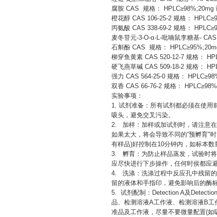
腐胺
CAS 规格： HPLC≥98%;20mg
橙花醇
CAS 106-25-2 规格： HPLC≥
丙氨酸
CAS 338-69-2 规格： HPLC≥
麦冬苷元
-3-O-α-L-吡喃鼠李糖基- CA
石斛酚
CAS 规格： HPLC≥95%;20
柳穿鱼黄素
CAS 520-12-7 规格： H
硬飞燕草碱
CAS 509-18-2 规格： H
强力
CAS 564-25-0 规格： HPLC≥9
双香
CAS 66-76-2 规格： HPLC≥98
实验事项：
1. 试剂准备：所有试剂都必须在使
吸头，避免交叉污染。
2. 加样：加样或加试剂时，请注意
如果太大，将会导致不同的“预孵育"
有样品)好控制在10分钟内，如标本
3. 孵育：为防止样品蒸发，试验时
应尽快进行下步操作，任何时侯都应避
4. 洗涤：洗涤过程中反应孔中残留
留的液体和手指印，避免影响后的酶
5. 试剂配制：Detection A及
品、检测溶液A工作液、检测溶液B
准品及工作液，尽量不要微量配置(如吸