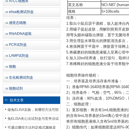
ATCC细胞库
英文名称
NCI-N87 (human g
规格
5×106cells
elisa检测试剂盒
培养：
感受态细胞
1.取出小鼠后沥干酒精，放入超净台
2.用镊子提起皮肤，用解剖剪剪开皮
RNA/DNA提取
用弯头眼科镊取出脾脏，置于无菌培
3.用生理盐水将取出的脾脏清洗多次
PCR试剂盒
4.将筛网置于平皿中，脾脏置于筛网
5.将碾磨好的细胞悬液吸入至离心管中，离
LAMP试剂盒
6.加入10ml培养液，吹打混匀，取样
7.将稀释好的细胞悬液分装于培养瓶
细胞
细胞培养操作规程：
生化检测试剂盒
一．培养基及培养冻存条件准备：
1）准备RPMI-1640培养基(RPMI-16
细胞试剂
2）培养条件： 气相：空气，95%；二
3）冻存液：90%血清，10%DMS
技术文章
二．细胞处理：
做兔ELISA实验，有哪些方法可防
1）复苏细胞：将含有1mL细胞悬液
的含有4mL培养基的15ml离心管中混
止平台效应发生？
兔ELISA夹心法试剂盒与竞争法试
将所有细胞悬液移入含有5ml培养基
剂盒，适用检测场景存在哪些差
2）细胞传代：如果细胞密度达80%-
可通过哪些方法判定模式菌株是