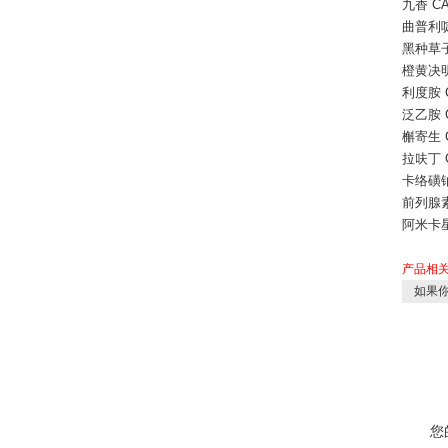
九香
CA
曲普利
黑种草
橙黄决
利度胺
泛乙胺
槲寄生
拉呋丁
卡络磺
前列腺
阿米卡
产品相
如果你
您