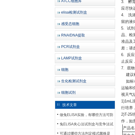
ATCC细胞库
3. 
应尽快
elisa检测试剂盒
4. 
留的液
感受态细胞
5. 试
品、检
RNA/DNA提取
准品及
PCR试剂盒
差；请
6. 
LAMP试剂盒
止反应
7. 
细胞
建议检
生化检测试剂盒
如标本
运输和
细胞试剂
视天气
1)1
技术文章
行培养
2)T
做兔ELISA实验，有哪些方法可防
作，如
止平台效应发生？
兔ELISA夹心法试剂盒与竞争法试
产品名
剂盒，适用检测场景存在哪些差
可通过哪些方法判定模式菌株是