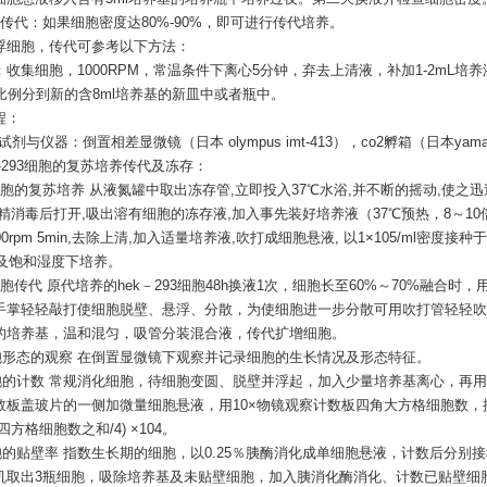
胞传代：如果细胞密度达80%-90%，即可进行传代培养。
浮细胞，传代可参考以下方法：
：收集细胞，
1000RPM，常温条件下离心5分钟，弃去上清液，补加1-2mL培
的比例分到新的含8ml培养基的新皿中或者瓶中。
程：
要试剂与仪器：倒置相差显微镜（日本 olympus imt-413），co2孵箱（日本yamato
hek-293细胞的复苏培养传代及冻存：
1 细胞的复苏培养 从液氮罐中取出冻存管,立即投入37℃水浴,并不断的摇动,使
酒精消毒后打开,吸出溶有细胞的冻存液,加入事先装好培养液（37℃预热，8～10
00rpm 5min,去除上清,加入适量培养液,吹打成细胞悬液, 以1×105/ml密度接种
2及饱和湿度下培养。
2 细胞传代 原代培养的hek－293细胞48h换液1次，细胞长至60%～70%融合时，
手掌轻轻敲打使细胞脱壁、悬浮、分散，为使细胞进一步分散可用吹打管轻轻吹
的培养基，温和混匀，吸管分装混合液，传代扩增细胞。
 细胞形态的观察 在倒置显微镜下观察并记录细胞的生长情况及形态特征。
 细胞的计数 常规消化细胞，待细胞变圆、脱壁并浮起，加入少量培养基离心，再用
数板盖玻片的一侧加微量细胞悬液，用10×物镜观察计数板四角大方格细胞数，按
四方格细胞数之和/4) ×104。
细胞的贴壁率 指数生长期的细胞，以0.25％胰酶消化成单细胞悬液，计数后分别接
机取出3瓶细胞，吸除培养基及未贴壁细胞，加入胰消化酶消化、计数已贴壁细