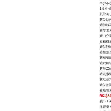
率(%)
1.6 
机取3
猪
C-肽
猪胰腺
猪早老
猪白介
猪糖盏
猪
β淀
猪性别
猪精氨
猪双糖
猪雌二
猪泛素
猪肽基
猪
β-微
猪脂氧
RK1(
藕节
CA
奥普秦