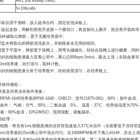
称
RK1 (rat kidney cells)
5×106cells
出小鼠后沥干酒精，放入超净台内，固定在泡沫板上。
镊子提起皮肤，用解剖剪剪开皮肤一个横切口，将皮肤向上撕开，然后剪开肌肉
眼科镊取出脾脏，置于无菌培养皿中。
生理盐水将取出的脾脏清洗多次，并剔除多余无用的组织。
筛网置于平皿中，脾脏置于筛网上，用弯头镊镊住，轻轻在筛网上进行碾磨，同
磨好的细胞悬液吸入至离心管中，离心(1000rpm,5min)，吸去上清（去除血液
10ml培养液，吹打混匀，取样计数。
稀释好的细胞悬液分装于培养瓶中，轻轻摇晃混匀，在培养瓶上。
养操作规程：
养基及培养冻存条件准备：
PMI-1640培养基(RPMI-1640：GIBCO，货号21875-091)，90%；胎牛血清
条件： 气相：空气，95%；二氧化碳，5%。 温度：37℃，培养箱湿度为70%-
液：90%血清，10%DMSO，现用现配，液氮储存。
胞处理：
苏细胞：将含有1mL细胞悬液的冻存管迅速放入37℃水浴中（水面要低于冻存
mL培养基的15ml离心管中混合均匀。在1000RPM条件下离心4分钟，弃去上
细胞悬液移入含有5ml培养基的培养瓶中培养过夜。第二天换液并检查细胞密度