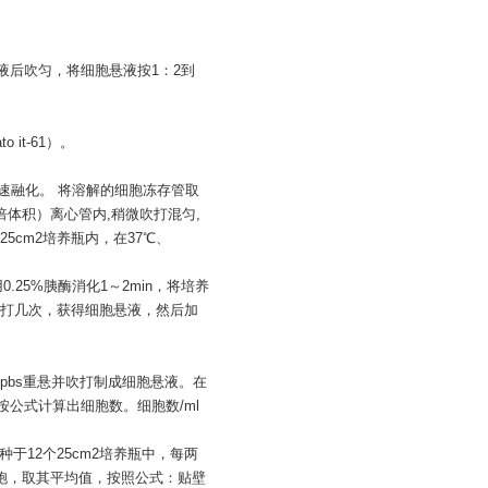
养液后吹匀，将细胞悬液按1：2到
 it-61）。
之迅速融化。 将溶解的细胞冻存管取
倍体积）离心管内,稍微吹打混匀,
于25cm2培养瓶内，在37℃、
用0.25%胰酶消化1～2min，将培养
打几次，获得细胞悬液，然后加
pbs重悬并吹打制成细胞悬液。在
公式计算出细胞数。细胞数/ml
种于12个25cm2培养瓶中，每两
胞，取其平均值，按照公式：贴壁