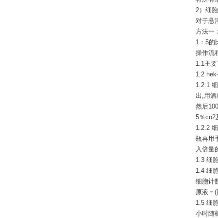
2）细
对于悬
方法一
1：5
操作流
1.1主
1.2 
1.2.
出,用
然后10
5％co
1.2.
瓶再用
入倍量
1.3
1.4
细胞计
原液＝(
1.5 
小时随