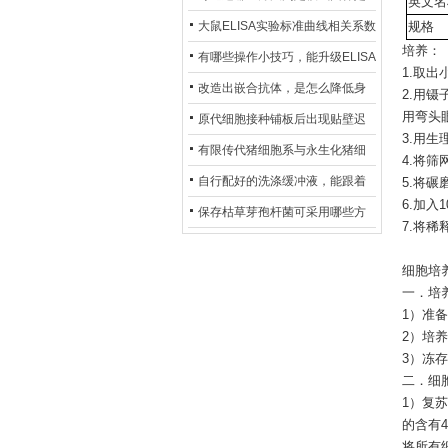
英文名
异？
否存在杂菌污染？
大鼠ELISA实验标准曲线相关系数
规格
培养：
偏低，可从哪些维度开展问题排
有哪些操作小技巧，能升级ELISA
1.取
查？
的LOD与LOQ性能？
改造出嵌合抗体，是怎么降低身
2.用
用弯头
体生成抗鼠抗体（HAMA）的？
原代细胞接种铺板后出现贴壁迟
3.用
缓、悬浮细胞数量偏多的现象的
有限传代猪细胞系与永生化猪细
4.将
主要诱因
胞系，二者在增殖存活周期上有
自行配好的洗涤缓冲液，能跟着
5.将碾
6.加入
什么区别？
试剂盒原装干粉放一处储存吗？
保存枯草芽孢杆菌可采用哪些方
7.将
法？
细胞培
一．培
1）准备R
2）培养
3）冻存
二．细
1）复
的含有4
将所有