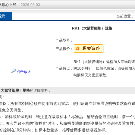
价格暖心上线
2026-08-03
价格暖心上线
2026-08-03
展示
当前位置：
RK1（大鼠肾细胞）规格
产品型号：
产品报价：
RK1（大鼠肾细胞）规格加入底物后
产品特点：
隔10分钟），如颜色较深，请提前加
点击放大
响酶标仪光密度读数。
（大鼠肾细胞）规格
的详细资料：
项：
试剂准备：所有试剂都必须在使用前达到室温，使用后请立即按照说明书要求保存
避免交叉污染。
加样：加样或加试剂时，请注意在吸取标本 / 标准品，酶结合物或底物时，前一
大，将会导致不同的“预孵育"时间，从而明显地影响到测量值的准确性及重复性
)好控制在10分钟内，如标本数量多，推荐使用多道移液器加样。