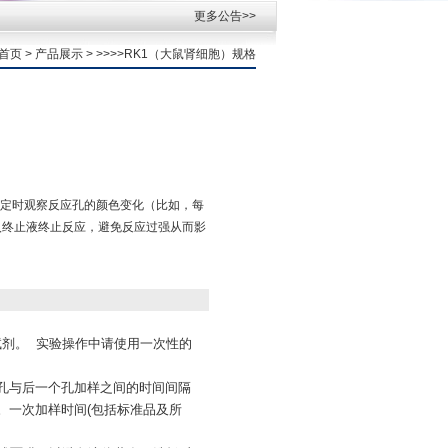
更多公告>>
首页
>
产品展示
> >>>>RK1（大鼠肾细胞）规格
请定时观察反应孔的颜色变化（比如，每
入终止液终止反应，避免反应过强从而影
试剂。 实验操作中请使用一次性的
个孔与后一个孔加样之间的时间间隔
。一次加样时间(包括标准品及所