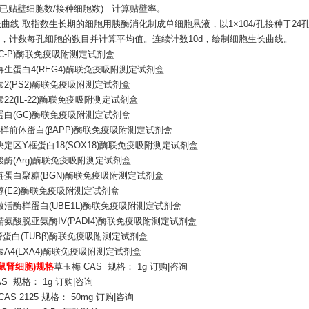
=(已贴壁细胞数/接种细胞数) =计算贴壁率。
生长曲线 取指数生长期的细胞用胰酶消化制成单细胞悬液，以1×104/孔接种于2
孔，计数每孔细胞的数目并计算平均值。连续计数10d，绘制细胞生长曲线。
(C-P)酶联免疫吸附测定试剂盒
再生蛋白
4(REG4)酶联免疫吸附测定试剂盒
素
2(PS2)酶联免疫吸附测定试剂盒
素
22(IL-22)酶联免疫吸附测定试剂盒
蛋白
(GC)酶联免疫吸附测定试剂盒
粉样前体蛋白(βAPP)酶联免疫吸附测定试剂盒
决定区
Y框蛋白18(SOX18)酶联免疫吸附测定试剂盒
酸酶
(Arg)酶联免疫吸附测定试剂盒
链蛋白聚糖
(BGN)酶联免疫吸附测定试剂盒
醇
(E2)酶联免疫吸附测定试剂盒
激活酶样蛋白
(UBE1L)酶联免疫吸附测定试剂盒
精氨酸脱亚氨酶
IV(PADI4)酶联免疫吸附测定试剂盒
管蛋白(TUBβ)酶联免疫吸附测定试剂盒
素
A4(LXA4)酶联免疫吸附测定试剂盒
大鼠肾细胞)规格
草玉梅
CAS 规格： 1g 订购|咨询
S 规格： 1g 订购|咨询
CAS 2125 规格： 50mg 订购|咨询