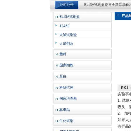
公司公告
ELISA试剂盒夏日全新活动
ELISA试剂盒夏日全新活动
产品
ELISA试剂盒
上海邦景实业有限公司
12453
大鼠试剂盒
人试剂盒
菌种
国家细胞
蛋白
科研抗体
RK1
实验事
国家培养基
1. 
吸头，
标准品
2. 
如果太
生化试剂
有样品