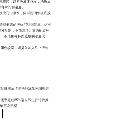
盖或覆膜，以避免液体蒸发；洗板后
孵育时间和温度。
入反应孔中吸水，同时要消除板底残
，以使管壁或瓶盖的液体沉积到管底。标准
释液配制，不能混淆。请确配置标
免由于不准确稀释而造成的浓度误
，如颜色较深，请提前加入终止液终
；收到细胞后请尽快解冻复苏细胞进
铺瓶率超过85%请立即进行传代操
够再次贴壁。