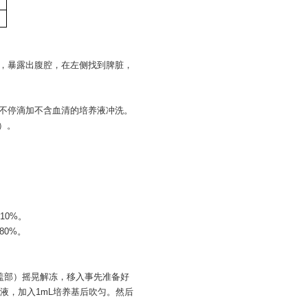
等，暴露出腹腔，在左侧找到脾脏，
时不停滴加不含血清的培养液冲洗。
等）。
，10%。
80%。
管盖部）摇晃解冻，移入事先准备好
清液，加入1mL培养基后吹匀。然后
。