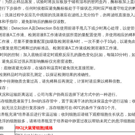
孵育：为防止样品蒸发，试验时将反应板放于铺有湿布的密闭盒内，酶标板加上
进行下步操作，任何时侯都应避免酶标板处于干燥状态;同时应严格遵守给定的
洗涤：洗涤过程中反应孔中残留的洗涤液应在滤纸上充分拍干，勿将滤纸直接放
体和手指印，避免影响后的酶标仪读数。
剂配制：Detection A及Detection B在使用前请手甩几下或少时离心处理
测溶液A工作液、检测溶液B工作液请依据所需的量配置使用，并使用相应的稀
工作液，尽量不要微量配置(如吸取检测溶液A时，一次不要小于10μl)，以避
勿重复使用已稀释过的标准品、检测溶液A工作液或检测溶液B工作液。
反应时间的控制：加入底物后请定时观察反应孔的颜色变化(比如，每隔10分钟)
，避免反应过强从而影响酶标仪光密度读数。
底物：底物请避光保存，在储存和温育时避免强光直接照射。
测样品时均设双孔测定，以保证检测结果的准确性。
中待测物质含量过高，请先稀释后再测定，计算时请后乘以稀释倍数。
保存：
状况和运输距离远近，公司与客户协商后选择下述方式中的一种进行。
mL冻存细胞悬液装于1.8ml的冻存管中，置于装满干冰的泡沫保温盒中进行运输
，如无法立刻进行复苏操作，冻存细胞可在-80℃的条件下保存1个月。
-25培养瓶充满*培养基后进行常温运输；收到细胞后请镜下观察细胞生长状态，如
悬浮的细胞较多，请将培养瓶至于培养箱中静置过夜以帮助未死亡的悬浮细胞能
称
RK1(大鼠肾细胞)规格