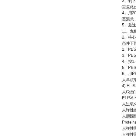
3、剩下
重复此步
4、用2
基混悬，
5、差
二、免
1、待
条件下固
2、PB
3、PB
4、按1
5、PB
6、用
人单核
4) ELIS
人
G蛋白偶
ELISA K
人过氧
人弹性
人胆固
Protein
人弹性
人弹性