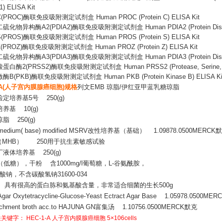
 1) ELISA Kit
C(PROC)酶联免疫吸附测定试剂盒 Human PROC (Protein C) ELISA Kit
二硫化物异构酶
A2(PDIA2)酶联免疫吸附测定试剂盒 Human PDIA2 (Protein Disulfid
S(PROS)酶联免疫吸附测定试剂盒 Human PROS (Protein S) ELISA Kit
Z(PROZ)酶联免疫吸附测定试剂盒 Human PROZ (Protein Z) ELISA Kit
二硫化物异构酶
A3(PDIA3)酶联免疫吸附测定试剂盒 Human PDIA3 (Protein Disulfid
酸蛋白酶
2(PRSS2)酶联免疫吸附测定试剂盒 Human PRSS2 (Protease, Serine, 2)
激酶
B(PKB)酶联免疫吸附测定试剂盒 Human PKB (Protein Kinase B) ELISA Ki
1-A(人子宫内膜腺癌细胞)规格
列文
EMB 琼脂/伊红亚甲蓝乳糖琼脂
检定培养基
5号 250(g)
培养基
10(g)
琼脂
250(g)
medium( base) modified MSRV改性培养基（基础） 1.09878.0500MERCK
汤（MHB） 250用于抗生素敏感试验
丁液体培养基
250(g)
（低糖），干粉 含1000mg/l葡萄糖，L-谷氨酰胺，
/l酸钠，不含碳酸氢钠31600-034
具有很高的蛋白胨和氨基酸含量，非常适合细菌的生长
500g
gar Oxytetracycline-Glucose-Yeast Ectract Agar Base 1.05978.0500M
ichment broth acc.to HAJUNA GN富集汤 1.10756.0500MERCK默克
关关键字：
HEC-1-A
人子宫内膜腺癌细胞
5×106cells