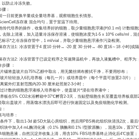
ure，以防止冷冻失败。
步骤：
冷冻前一日前更换半量或全量培养基，观察细胞生长情形。
用ScienCell冻存液 混合均匀，置于室温下待用。
细胞传代培养的操作，收集培养好的细胞，取少量细胞悬浮液(约0.1 ml) 计数
心，去除上清液，加入适量冷冻保存溶液，使细胞浓度为1-5 x 10^6 cells/ml，
已标示*之冷冻保存管中，
1 ml/vial，并取少量细胞悬浮液作污染检测。
保存方法1: 冷冻管置于4 度10 分钟→ -20 度 30 分钟→ -80 度16～18 小时(或隔
冻保存方法2: 冷冻管置于已设定程序之等速降温机中，再放入液氮槽中。程序为: progra
作步骤
：
盖片镊将盖玻片自75%乙醇中取出，用无菌丝绸布擦拭干净，不要用纱布；
盖玻片轻轻放入6孔培养板（每孔一片）或培养皿中（每个平皿可放置2-3片）；
离紫外灯直射范围内20-30 厘米处照射2-3小时；
经过计数的细胞悬浮液移入培养板中，使盖玻片*浸在培养液中；
养板在5% CO2水浴孵箱中37℃孵育2-3天，当贴壁细胞生长至覆盖培养板底部
轻取出盖玻片，用蒸馏水漂洗后即可进行快速固定以及免疫细胞化学检测。
告：
离与培养：
菌条件下，取出1-3d 龄SD大鼠心房组织，然后用PBS将此组织块清洗2次，最
织块中加入4 mL酶消化液（0.1% 胰酶和0.1% I型胶原酶），混悬10s，置3
单细胞悬液，自然沉淀并收集上清，用含10% FBS培养基终止消化后4℃放置；