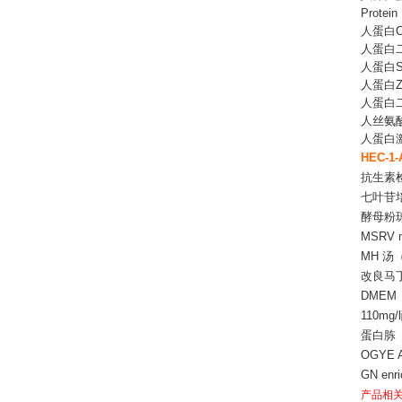
Protein
人蛋白
人蛋白
人蛋白
人蛋白
人蛋白
人丝氨
人蛋白
HEC-
抗生素
七叶苷
酵母粉
MSRV 
MH 
改良马
DMEM
110mg
蛋白胨
OGYE A
GN enr
产品相