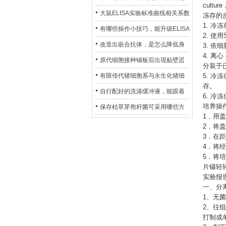
cult
异？
否存在杂菌污染？
大鼠ELISA实验标准曲线相关系数
冻存的
1. 
偏低，可从哪些维度开展问题排
有哪些操作小技巧，能升级ELISA
2. 使
查？
的LOD与LOQ性能？
改造出嵌合抗体，是怎么降低身
3. 依
4. 离
体生成抗鼠抗体（HAMA）的？
原代细胞接种铺板后出现贴壁迟
分装于
缓、悬浮细胞数量偏多的现象的
有限传代猪细胞系与永生化猪细
5. 冷冻
存。
主要诱因
胞系，二者在增殖存活周期上有
自行配好的洗涤缓冲液，能跟着
6. 冷
什么区别？
试剂盒原装干粉放一处储存吗？
培养操
保存枯草芽孢杆菌可采用哪些方
1．用
法？
2．将
3．在距
4．将
5．将培
片镊轻
实验报
一、分
1、无
2、往组
打制成