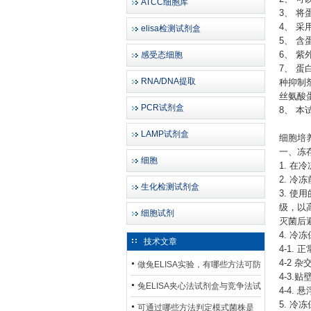
ATCC细胞库
3、 将
4、 
elisa检测试剂盒
5、 
感受态细胞
6、 
7、 
RNA/DNA提取
种抑制
丝氨酸
PCR试剂盒
8、 
LAMP试剂盒
细胞培
一、冻
细胞
1. 在
2. 
生化检测试剂盒
3. 使
级，以
细胞试剂
灭菌后
4. 冷
技术文章
4-1. 正
4-2 
做兔ELISA实验，有哪些方法可防
4-3.
止平台效应发生？
兔ELISA夹心法试剂盒与竞争法试
4-4. 悬
5. 冷
剂盒，适用检测场景存在哪些差
可通过哪些方法判定模式菌株是