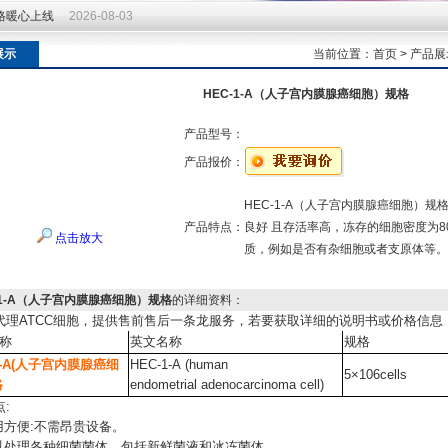
价格暖心上线
2026-08-03
价格暖心上线
2026-08-03
展示
当前位置：
首页
>
产品展
HEC-1-A（人子宫内膜腺癌细胞）规格
产品型号：
产品报价：
HEC-1-A（人子宫内膜腺癌细胞）
产品特点：
良好 且存活率高，冻存的细胞密度为80
点击放大
质，例如是否有杂细胞或者支原体等。
-1-A（人子宫内膜腺癌细胞）规格
的详细资料：
代理
ATCC细胞，提供售前售后一条龙服务，若要获取详细的说明书或价格信息
称
英文名称
规格
1-A(人子宫内膜腺癌细
HEC-1-A (human
5×106cells
格
endometrial adenocarcinoma cell)
点
:
用方便:不需昂贵设备。
可以处理各种细菌菌体，包括新鲜菌液和冰冻菌体。