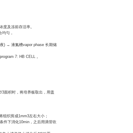
细胞浓度及冻前存活率。
混合均匀，
夜) → 液氮槽vapor phase 长期储
m 7: HB CELL 。
2/3面积时，将培养板取出，用盖
后将组织剪成1mm3左右大小；
7℃条件下消化10min，之后用滴管吹