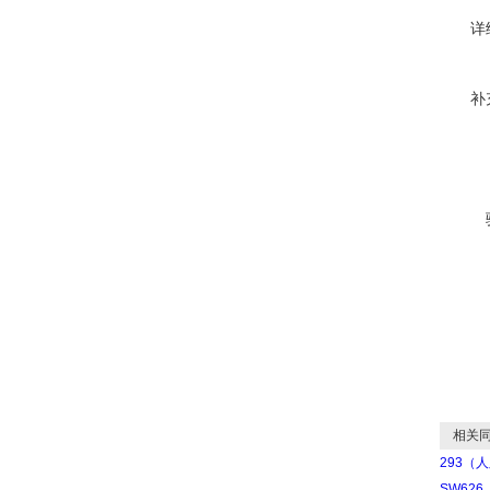
详
补
相关同
293（
SW62