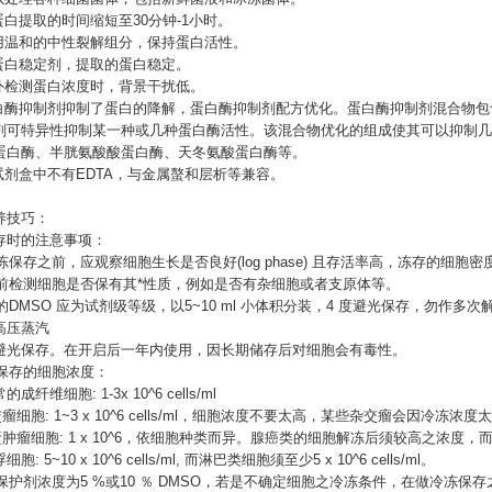
蛋白提取的时间缩短至30分钟-1小时。
采用温和的中性裂解组分，保持蛋白活性。
含蛋白稳定剂，提取的蛋白稳定。
紫外检测蛋白浓度时，背景干扰低。
蛋白酶抑制剂抑制了蛋白的降解，蛋白酶抑制剂配方优化。蛋白酶抑制剂混合物包
剂可特异性抑制某一种或几种蛋白酶活性。该混合物优化的组成使其可以抑制几
蛋白酶、半胱氨酸酸蛋白酶、天冬氨酸蛋白酶等。
本试剂盒中不有EDTA，与金属螯和层析等兼容。
养技巧：
存时的注意事项：
冷冻保存之前，应观察细胞生长是否良好(log phase) 且存活率高，冻存的细胞密度为8
冷冻前检测细胞是否保有其*性质，例如是否有杂细胞或者支原体等。
用的DMSO 应为试剂级等级，以5~10 ml 小体积分装，4 度避光保存，勿作
高压蒸汽
避光保存。在开启后一年内使用，因长期储存后对细胞会有毒性。
冻保存的细胞浓度：
常的成纤维细胞: 1-3x 10^6 cells/ml
杂交瘤细胞: 1~3 x 10^6 cells/ml，细胞浓度不要太高，某些杂交瘤会因冷冻浓
贴壁肿瘤细胞: 1 x 10^6，依细胞种类而异。腺癌类的细胞解冻后须较高之浓度，而HeLa 只需
浮细胞: 5~10 x 10^6 cells/ml, 而淋巴类细胞须至少5 x 10^6 cells/ml。
冻保护剂浓度为5 %或10 ％ DMSO，若是不确定细胞之冷冻条件，在做冷冻保存