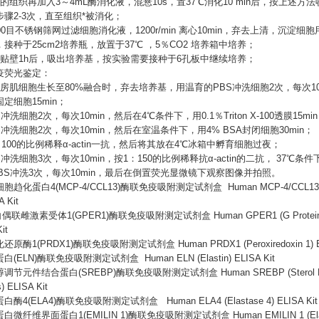
的组织再加入3～4mL酶消化液，混悬10s，置37℃消化10 min后，按上述
骤2-3次，直至组织*被消化；
00目不锈钢筛网过滤细胞消化液，1200r/min 离心10min，弃去上清，沉淀细胞用含
接种于25cm2培养瓶，放置于37℃ ，5％CO2 培养箱中培养；
速贴壁1h后，吸出培养基，按实验需要接种于6孔板中继续培养；
疫荧光鉴定：
心房肌细胞生长至80%融合时，弃去培养基，用温育的PBS冲洗细胞2次，每次10
定细胞15min；
S冲洗细胞2次，每次10min，然后在4℃条件下，用0.1％Triton X-100透膜15mi
S冲洗细胞2次，每次10min，然后在室温条件下，用4% BSA封闭细胞30min；
: 100的比例稀释α-actin一抗，然后将其放在4℃冰箱中孵育细胞过夜；
S冲洗细胞3次，每次10min，按1：150的比例稀释抗α-actin的二抗， 37℃条件
PBS冲洗3次，每次10min，最后在倒置荧光显微镜下观察图像并拍照。
细胞趋化蛋白
4(MCP-4/CCL13)酶联免疫吸附测定试剂盒 Human MCP-4/CCL13 (Mon
A Kit
联雌激素受体1(GPER1)酶联免疫吸附测定试剂盒 Human GPER1 (G Protein Coupl
it
化还原酶
1(PRDX1)酶联免疫吸附测定试剂盒 Human PRDX1 (Peroxiredoxin 1) EL
蛋白
(ELN)酶联免疫吸附测定试剂盒 Human ELN (Elastin) ELISA Kit
醇调节元件结合蛋白
(SREBP)酶联免疫吸附测定试剂盒 Human SREBP (Sterol Regul
s) ELISA Kit
蛋白酶
4(ELA4)酶联免疫吸附测定试剂盒 Human ELA4 (Elastase 4) ELISA Kit
蛋白微纤维界面蛋白
1(EMILIN 1)酶联免疫吸附测定试剂盒 Human EMILIN 1 (Elastin M