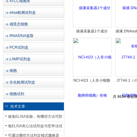
ATCC细胞库
elisa检测试剂盒
感受态细胞
痰液采集器1个成分
痰液 DNAou
RNA/DNA提取
PCR试剂盒
LAMP试剂盒
细胞
NCI-H23（人非小细胞
J774A.1
生化检测试剂盒
肺癌细胞）价格
噬细胞
细胞试剂
共 8634 条记录
技术文章
做兔ELISA实验，有哪些方法可防
止平台效应发生？
兔ELISA夹心法试剂盒与竞争法试
剂盒，适用检测场景存在哪些差
可通过哪些方法判定模式菌株是