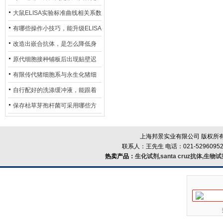
异？
否存在杂菌污染？
大鼠ELISA实验标准曲线相关系数
偏低，可从哪些维度开展问题排
有哪些操作小技巧，能升级ELISA
查？
的LOD与LOQ性能？
改造出嵌合抗体，是怎么降低身
体生成抗鼠抗体（HAMA）的？
原代细胞接种铺板后出现贴壁迟
缓、悬浮细胞数量偏多的现象的
有限传代猪细胞系与永生化猪细
主要诱因
胞系，二者在增殖存活周期上有
自行配好的洗涤缓冲液，能跟着
什么区别？
试剂盒原装干粉放一处储存吗？
保存枯草芽孢杆菌可采用哪些方
法？
上海邦景实业有限公司 版权所有
联系人：王先生 电话：021-52960952
热卖产品：
生化试剂,santa cruz抗体,生物