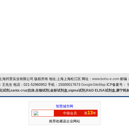
上海邦景实业有限公司 版权所有 地址:上海上海松江区 网址：
www.bohu-e.com
邮编
王先生 电话：021-52960952 手机：15000017673
GoogleSiteMap
ICP备案号：
化试剂,santa cruz抗体,生物试剂,金标试剂盒,sigma试剂,R&D ELISA试剂盒,康宁耗
智慧城市网
13
中级会员
第
年
推荐收藏该企业网站