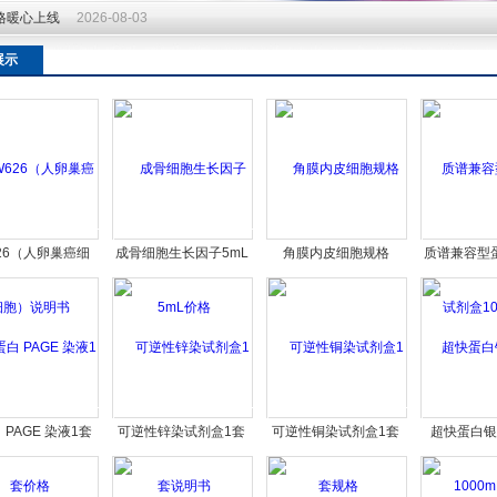
价格暖心上线
2026-08-03
价格暖心上线
2026-08-03
展示
26（人卵巢癌细
成骨细胞生长因子5mL
角膜内皮细胞规格
质谱兼容型
胞）说明书
价格
剂盒10
 PAGE 染液1套
可逆性锌染试剂盒1套
可逆性铜染试剂盒1套
超快蛋白银
价格
说明书
规格
1000