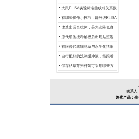
异？
否存在杂菌污染？
大鼠ELISA实验标准曲线相关系数
偏低，可从哪些维度开展问题排
有哪些操作小技巧，能升级ELISA
查？
的LOD与LOQ性能？
改造出嵌合抗体，是怎么降低身
体生成抗鼠抗体（HAMA）的？
原代细胞接种铺板后出现贴壁迟
缓、悬浮细胞数量偏多的现象的
有限传代猪细胞系与永生化猪细
主要诱因
胞系，二者在增殖存活周期上有
自行配好的洗涤缓冲液，能跟着
什么区别？
试剂盒原装干粉放一处储存吗？
保存枯草芽孢杆菌可采用哪些方
法？
联系人：
热卖产品：
生