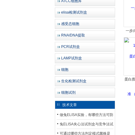
ATCC细胞库
elisa检测试剂盒
感受态细胞
一步式
RNA/DNA提取
PCR试剂盒
LAMP试剂盒
细胞
蛋白
生化检测试剂盒
（4
细胞试剂
技术文章
做兔ELISA实验，有哪些方法可防
止平台效应发生？
兔ELISA夹心法试剂盒与竞争法试
剂盒，适用检测场景存在哪些差
可通过哪些方法判定模式菌株是