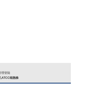
：
管理登陆
材,ATCC细胞株