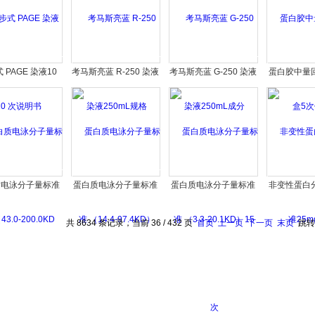
 PAGE 染液10
考马斯亮蓝 R-250 染液
考马斯亮蓝 G-250 染液
蛋白胶中量
次说明书
250mL规格
250mL成分
5次
质电泳分子量标准
蛋白质电泳分子量标准
蛋白质电泳分子量标准
非变性蛋白
3.0-200.0KD
（14.4-97.4KD）
（3.3-20.1KD）15 次
25m
共 8634 条记录，当前 36 / 432 页
首页
上一页
下一页
末页
跳转