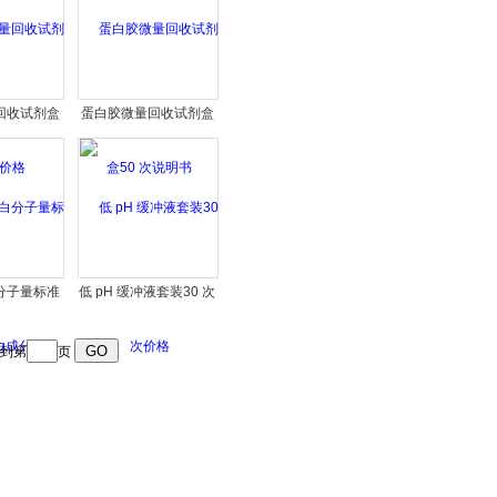
回收试剂盒
蛋白胶微量回收试剂盒
价格
50 次说明书
分子量标准
低 pH 缓冲液套装30 次
g成分
价格
到第
页