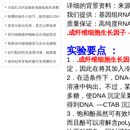
详细的背景资料：来
异？
否存在杂菌污染？
大鼠ELISA实验标准曲线相关系数
我们提供：基因组RNA
偏低，可从哪些维度开展问题排
有哪些操作小技巧，能升级ELISA
质量保证：高纯度RNA
查？
的LOD与LOQ性能？
改造出嵌合抗体，是怎么降低身
.
成纤维细胞生长因子 -
体生成抗鼠抗体（HAMA）的？
原代细胞接种铺板后出现贴壁迟
缓、悬浮细胞数量偏多的现象的
有限传代猪细胞系与永生化猪细
实验要点 ：
主要诱因
胞系，二者在增殖存活周期上有
自行配好的洗涤缓冲液，能跟着
1．
.
成纤维细胞生长因子
什么区别？
试剂盒原装干粉放一处储存吗？
保存枯草芽孢杆菌可采用哪些方
淀，因此在将其加入
法？
2．在适条件下，DNA
溶液中钩出。不过，某
多糖，使DNA 沉淀
得到DNA. —CTAB 
3．饱和酚虽然可有效地
而且酚可以溶解含poL