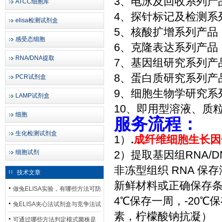
3、电泳及回收系列产
ATCC细胞库
4、探针标记及检测系
elisa检测试剂盒
5、核酸扩增系列产品
感受态细胞
6、克隆表达系列产品
RNA/DNA提取
7、基因组研究系列产
8、蛋白质研究系列产
PCR试剂盒
9、细胞生物学研究系
LAMP试剂盒
10、即用型溶液、质
细胞
服务流程：
生化检测试剂盒
1）
.
成纤维细胞生长因子
细胞试剂
2）提取基因组RNA/
非冻型组织 RNA 保存
技术文章
新鲜材料或正确保存
做兔ELISA实验，有哪些方法可防
4℃保存一周，-20℃
止平台效应发生？
兔ELISA夹心法试剂盒与竞争法试
素，柠檬酸钠抗凝）
剂盒，适用检测场景存在哪些差
可通过哪些方法判定模式菌株是