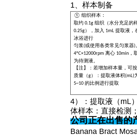
1、样本制备
组织样本：
①
组织（水分充足的
取约
0.1g
），加入
提取液，
0.25g
1mL
冰浴进行
或使用各类常见匀浆器
匀浆
(
)
离心
，
4ºC×12000rpm
10min
为待测液。
【注】：若增加样本量，可
）：提取液体积
质量（
g
(mL)
的比例进行提取
5~10
4）：提取液（mL）为
体样本：直接检测
公司正在出售的
Banana Bract M