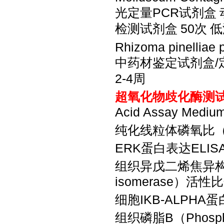
光定量PCR试剂盒
检测试剂盒
50次
低
Rhizoma pinel
中药材鉴定试剂盒
2-4周
超氧化物歧化酶测
Acid Assay Med
纯化线粒体磷氧比
ERK蛋白表达ELI
组织异戊二烯焦异
isomerase）活
细胞
IKB-ALPH
组织磷脂
B（Phos