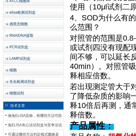
ATCC细胞库
使用（10μl试剂二原
elisa检测试剂盒
4、SOD为什么有
感受态细胞
么范围？
RNA/DNA提取
对照管的范围是
0
或试剂四没有现配现
PCR试剂盒
间不够，可以延长反
LAMP试剂盒
40min）。对照
细胞
释相应倍数。
生化检测试剂盒
若出现测定管大于
细胞试剂
了降低杂质的影响
释
10倍后再测，
技术文章
释倍数。
做兔ELISA实验，有哪些方法可防
产品属性：
止平台效应发生？
兔ELISA夹心法试剂盒与竞争法试
剂盒，适用检测场景存在哪些差
可通过哪些方法判定模式菌株是