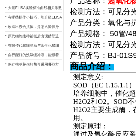
产品名称：
超氧化
异？
否存在杂菌污染？
大鼠ELISA实验标准曲线相关系数
检测方法：可见分
偏低，可从哪些维度开展问题排
有哪些操作小技巧，能升级ELISA
产品分类：氧化与
查？
的LOD与LOQ性能？
改造出嵌合抗体，是怎么降低身
产品规格：
50管/4
体生成抗鼠抗体（HAMA）的？
原代细胞接种铺板后出现贴壁迟
检测方法：可见分
缓、悬浮细胞数量偏多的现象的
有限传代猪细胞系与永生化猪细
产品货号：
BJ-01S
主要诱因
胞系，二者在增殖存活周期上有
自行配好的洗涤缓冲液，能跟着
商品介绍：
什么区别？
试剂盒原装干粉放一处储存吗？
保存枯草芽孢杆菌可采用哪些方
法？
测定意义:
SOD（EC 1.15
培养细胞中，催化超
H2O2和O2。SO
H2O2主要生成酶
用。
测定原理：
通过及氧化酶反应系统产