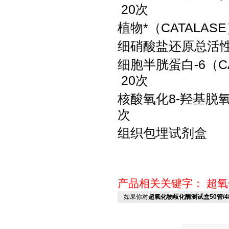
20次
植物*（
CATALA
细硝酸盐还原总活
细胞半胱蛋白
-6（
20次
核酸氧化
8-羟基脱氧
次
组织包埋试剂盒
产品相关关键字：
超氧
如果你对
超氧化物歧化酶测试盒50管/4