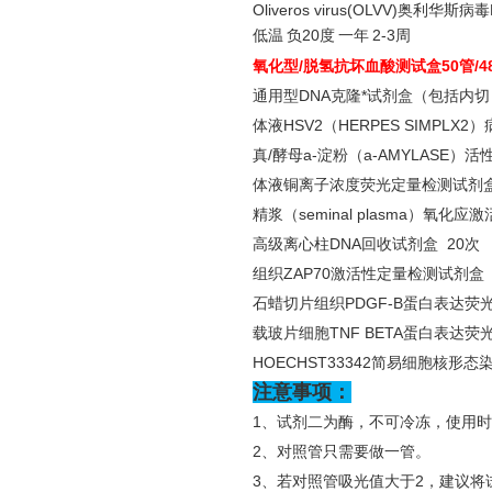
Oliveros virus(OLVV)奥利华斯
低温
负
20度
一年
2-3周
氧化型
/脱氢抗坏血酸测试盒50管/4
通用型
DNA克隆*试剂盒（包括内切
体液
HSV2（HERPES SIMPL
真
/酵母a-淀粉（a-AMYLASE）
体液铜离子浓度荧光定量检测试剂
精浆（
seminal plasma）氧
高级离心柱
DNA回收试剂盒 20次
组织
ZAP70激活性定量检测试剂盒（A
石蜡切片组织
PDGF-B蛋白表达荧
载玻片细胞
TNF BETA蛋白表达荧
HOECHST33342简易细胞核形态
注意事项：
1、试剂二为酶，不可冷冻，使用
2、对照管只需要做一管。
3、若对照管吸光值大于2，建议将试