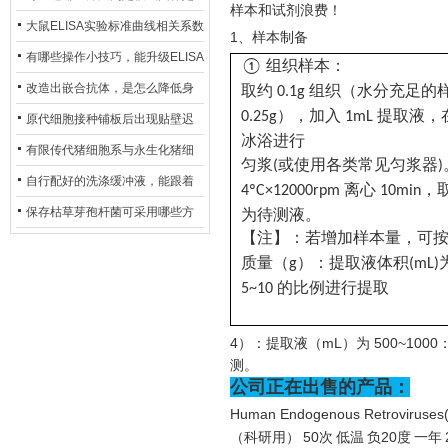
样本和试剂浪费！
异？
否存在杂菌污染？
大鼠ELISA实验标准曲线相关系数
1、样本制备
偏低，可从哪些维度开展问题排
有哪些操作小技巧，能升级ELISA
组织样本：
①
查？
的LOD与LOQ性能？
改造出嵌合抗体，是怎么降低身
组织（水分充足的
取约
0.1g
），加入
提取液，
0.25g
1mL
体生成抗鼠抗体（HAMA）的？
原代细胞接种铺板后出现贴壁迟
冰浴进行
缓、悬浮细胞数量偏多的现象的
有限传代猪细胞系与永生化猪细
或使用各类常见匀浆器
匀浆
(
)
主要诱因
胞系，二者在增殖存活周期上有
自行配好的洗涤缓冲液，能跟着
离心
，
4ºC×12000rpm
10min
什么区别？
试剂盒原装干粉放一处储存吗？
保存枯草芽孢杆菌可采用哪些方
为待测液。
【注】：若增加样本量，可
法？
）：提取液体积
质量（
g
(mL)
的比例进行提取
5~10
4）：提取液（mL）为 500~10
测。
公司正在出售的产品：
Human Endogenous Retrov
（科研用）
50次
低温
负
20度
一年