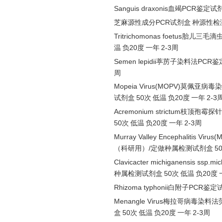
Sanguis draxonis血竭PCR鉴定试
芝麻源性成分
PCR试剂盒
种源性检
Tritrichomonas foetus胎儿三
温
负
20度
一年
2-3周
Semen lepidii葶苈子染料法PC
周
Mopeia Virus(MOPV)莫佩亚
试剂盒
50次
低温
负
20度
一年
2-3
Acremonium strictum枝顶
50次
低温
负
20度
一年
2-3周
Murray Valley Encephalit
（科研用）
/定做种属检测试剂盒
5
Clavicacter michiganensis 
种属检测试剂盒
50次
低温
负
20度
Rhizoma typhonii白附子PCR鉴
Menangle Virus梅拉哥病毒染料
盒
50次
低温
负
20度
一年
2-3周