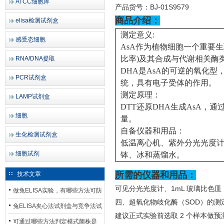
ATCC细胞库
产品货号：
BJ-01S9579
商品介绍：
elisa检测试剂盒
测定意义:
感受态细胞
AsA作为植物细胞一个重要生理
比率)及其合成与代谢相关酶
RNA/DNA提取
DHA是AsA的可逆的氧化
PCR试剂盒
统，具有电子受体的作用。
测定原理：
LAMP试剂盒
DTT还原DHA生成AsA，
细胞
量。
自备仪器和用品：
生化检测试剂盒
低温离心机、紫外分光光度计
细胞试剂
钵、冰和蒸馏水。
所需的仪器和用品：
技术文章
可见分光光度计、
1mL 玻璃比色
做兔ELISA实验，有哪些方法可防
四、超氧化物歧化酶（
SOD）的测
止平台效应发生？
兔ELISA夹心法试剂盒与竞争法试
建议正式实验前选取
2 个样本做
剂盒，适用检测场景存在哪些差
可通过哪些方法判定模式菌株是