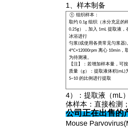
1、样本制备
组织样本：
①
组织（水分充足的
取约
0.1g
），加入
提取液，
0.25g
1mL
冰浴进行
或使用各类常见匀浆器
匀浆
(
)
离心
，
4ºC×12000rpm
10min
为待测液。
【注】：若增加样本量，可
）：提取液体积
质量（
g
(mL)
的比例进行提取
5~10
4）：提取液（mL）为
体样本：直接检测
公司正在出售的
Mouse Parvov