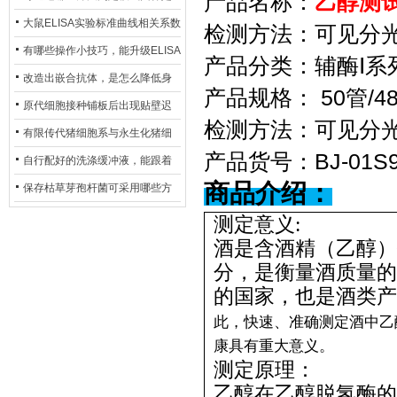
产品名称：
乙醇测
异？
否存在杂菌污染？
大鼠ELISA实验标准曲线相关系数
检测方法：可见分
偏低，可从哪些维度开展问题排
有哪些操作小技巧，能升级ELISA
产品分类：辅酶
Ⅰ系
查？
的LOD与LOQ性能？
改造出嵌合抗体，是怎么降低身
产品规格：
50管/4
体生成抗鼠抗体（HAMA）的？
原代细胞接种铺板后出现贴壁迟
检测方法：可见分
缓、悬浮细胞数量偏多的现象的
有限传代猪细胞系与永生化猪细
产品货号：
BJ-01S
主要诱因
胞系，二者在增殖存活周期上有
自行配好的洗涤缓冲液，能跟着
商品介绍：
什么区别？
试剂盒原装干粉放一处储存吗？
保存枯草芽孢杆菌可采用哪些方
法？
测定意义:
酒是含酒精（乙醇）
分，是衡量酒质量的
的国家，也是酒类产
此，快速、准确测定酒中乙
康具有重大意义。
测定原理：
乙醇在乙醇脱氢酶的