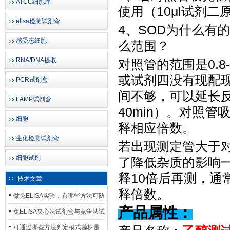
ATCC细胞库
使用（10μl试剂二原
elisa检测试剂盒
4、SOD为什么有
感受态细胞
么范围？
RNA/DNA提取
对照管的范围是
0
或试剂四没有现配现
PCR试剂盒
间不够，可以延长反
LAMP试剂盒
40min）。对照
细胞
释相应倍数。
生化检测试剂盒
若出现测定管大于
细胞试剂
了降低杂质的影响
释
10倍后再测，
技术文章
释倍数。
做兔ELISA实验，有哪些方法可防
产品属性：
止平台效应发生？
兔ELISA夹心法试剂盒与竞争法试
剂盒，适用检测场景存在哪些差
可通过哪些方法判定模式菌株是