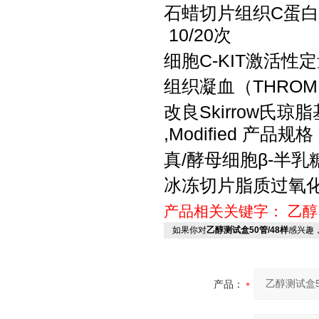
石蜡切片组织
C蛋
10/20次
细胞
C-KIT激活性
组织凝血（
THRO
改良
Skirrow氏琼脂
,Modified 产品规格
真
/酵母细胞β-半
冰冻切片脂质过氧
产品相关关键字：
乙醇
如果你对
乙醇测试盒50管/48样
感兴趣
产品：