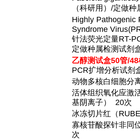
（科研用）
/定做种
Highly Pathogenic 
Syndrome Vi
针法荧光定量RT-P
定做种属检测试剂
乙醇测试盒
50管/4
PCR扩增分析试剂盒
动物多核白细胞分
活体组织氧化应激
基阴离子） 20次
冰冻切片红（
RUB
寡核苷酸探针非同
次