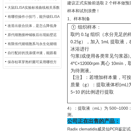
建议正式实验前选取
2 个样本做
异？
否存在杂菌污染？
大鼠ELISA实验标准曲线相关系数
样本和试剂浪费！
偏低，可从哪些维度开展问题排
有哪些操作小技巧，能升级ELISA
1、样本制备
查？
的LOD与LOQ性能？
改造出嵌合抗体，是怎么降低身
组织样本：
①
组织（水分充足的
体生成抗鼠抗体（HAMA）的？
取约
0.1g
原代细胞接种铺板后出现贴壁迟
），加入
提取液，
0.25g
1mL
缓、悬浮细胞数量偏多的现象的
有限传代猪细胞系与永生化猪细
冰浴进行
主要诱因
胞系，二者在增殖存活周期上有
自行配好的洗涤缓冲液，能跟着
或使用各类常见匀浆器
匀浆
(
)
什么区别？
试剂盒原装干粉放一处储存吗？
保存枯草芽孢杆菌可采用哪些方
离心
，
4ºC×12000rpm
10min
为待测液。
法？
【注】：若增加样本量，可
）：提取液体积
质量（
g
(mL)
的比例进行提取
5~10
4）：提取液（mL）为 500~10
测。
公司正在出售的产品：
Radix clematidis威灵仙PCR鉴定