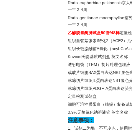
Radix euphorbiae pekinens
一年
2-4周
Radix gentianae macrophyl
一年
2-4周
乙醇脱氢酶测试盒
50管/48样
定量检
组织血管紧张素
Ⅰ转化2（ACE2）
组织长链脂酰辅
A氧化（acyl-CoA o
Kovcas氏靛基质试剂盒 英文名称：
透射电镜（
TEM）制片处理包埋液 
载玻片细胞
BAX蛋白表达NBT显色
冰冻切片组织
IL蛋白表达NBT显色
冰冻切片组织
PDGF-A蛋白表达荧
定量检测试剂盒
细胞可溶性膜蛋白（纯提）制备试
0.9%无菌氯化钠溶液管 英文名称： 
注意事项：
1、试剂二为酶，不可冷冻，使用