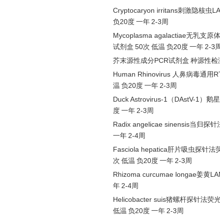
Cryptocaryon irritans刺激隐核
负
20度
一年
2-3周
Mycoplasma agalactiae
试剂盒
50次
低温
负
20度
一年
2-3
芥末源性成分
PCR试剂盒
种源性检
Human Rhinovirus 人鼻病毒通用
温
负
20度
一年
2-3周
Duck Astrovirus-1（DAst
度
一年
2-3周
Radix angelicae sinensis
一年
2-4周
Fasciola hepatica肝片吸虫探
次
低温
负
20度
一年
2-3周
Rhizoma curcumae longae姜
年
2-4周
Helicobacter suis猪螺杆探针
低温
负
20度
一年
2-3周