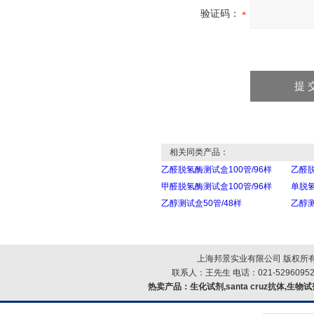
验证码：
相关同类产品：
乙醛脱氢酶测试盒100管/96样
乙醛脱
甲醛脱氢酶测试盒100管/96样
单脱氢
乙醇测试盒50管/48样
乙醇测
上海邦景实业有限公司 版权所有
联系人：王先生 电话：021-52960952
热卖产品：
生化试剂,santa cruz抗体,生物