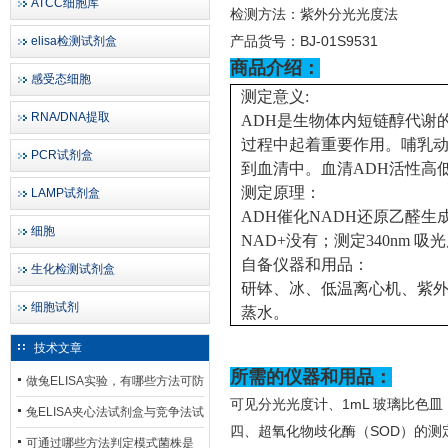
ATCC细胞库
检测方法：紫外分光光度法
产品货号：
BJ-01S9531
elisa检测试剂盒
商品介绍：
感受态细胞
测定意义:
RNA/DNA提取
ADH是生物体内短链醇代谢
过程中起着重要作用。哺乳动
PCR试剂盒
到血清中。血清ADH活性高
测定原理：
LAMP试剂盒
ADH催化NADH还原乙醛生成
细胞
NAD+没有；测定340nm 
自备仪器和用品：
生化检测试剂盒
研钵、冰、低温离心机、紫外
细胞试剂
蒸水。
技术文章
所需的仪器和用品：
做兔ELISA实验，有哪些方法可防
可见分光光度计、
1mL 玻璃比色
止平台效应发生？
兔ELISA夹心法试剂盒与竞争法试
四、超氧化物歧化酶（
SOD）的测
剂盒，适用检测场景存在哪些差
可通过哪些方法判定模式菌株是