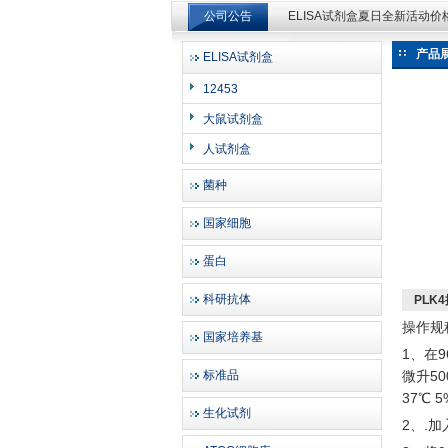
公司公告
ELISA试剂盒夏日全新活动
ELISA试剂盒夏日全新活动
产品
ELISA试剂盒
上海邦景实业有限公司
12453
大鼠试剂盒
人试剂盒
菌种
国家细胞
蛋白
科研抗体
PLK4
操作规
国家培养基
1、在
标准品
微升5
37℃ 
生化试剂
2、.