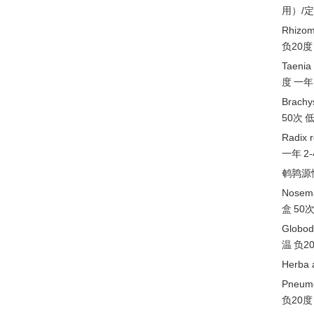
用）
/
Rhizo
负
20度
Taen
度
一年
Brac
50次
Radix
一年
2
鹌鹑源
Nose
盒
50
Globo
温
负
2
Herba
Pneu
负
20度