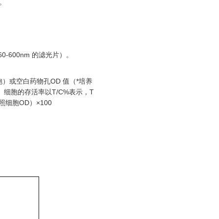
。
-600nm 的滤光片）。
胞）或空白药物孔OD 值（*培养
。细胞的存活率以T/C%表示，T
照细胞OD）×100