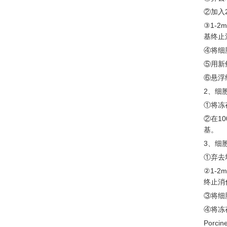
②加入
③1-
基终止
④将细
⑤用新
⑥悬浮
2、细
①将冻
②在1
基。
3、细
①弃去培
②1-
终止消
③将细
④将冻
Porci