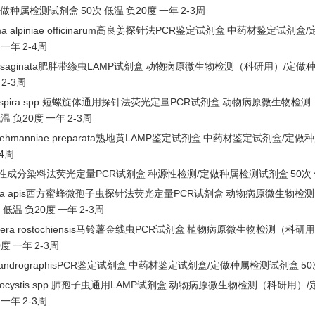
定做种属检测试剂盒
50次
低温
负
20度
一年
2-3周
ma alpiniae officinarum高良姜探针法PCR鉴定试剂盒
中药材鉴定试剂盒
/
一年
2-4周
ia saginata肥胖带绦虫LAMP试剂盒
动物病原微生物检测（科研用）
/定做
2-3周
hyspira spp.短螺旋体通用探针法荧光定量PCR试剂盒
动物病原微生物检测
低温
负
20度
一年
2-3周
 rehmanniae preparata熟地黄LAMP鉴定试剂盒
中药材鉴定试剂盒
/定做
-4周
性成分染料法荧光定量
PCR试剂盒
种源性检测
/定做种属检测试剂盒
50次
ma apis西方蜜蜂微孢子虫探针法荧光定量PCR试剂盒
动物病原微生物检测
次
低温
负
20度
一年
2-3周
dera rostochiensis马铃薯金线虫PCR试剂盒
植物病原微生物检测（科研用
0度
一年
2-3周
 andrographisPCR鉴定试剂盒
中药材鉴定试剂盒
/定做种属检测试剂盒
50
mocystis spp.肺孢子虫通用LAMP试剂盒
动物病原微生物检测（科研用）
一年
2-3周