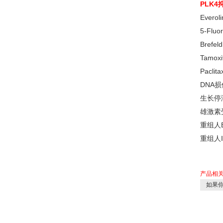
PLK4抑
Evero
5-Flu
Brefeld
Tamo
Pacli
DNA损伤
生长停
雄激素
重组人
重组人
产品相
如果你