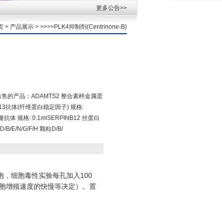
更多公告>>
页
>
产品展示
> >>>>PLK4抑制剂(Centrinone-B)
司正在出售的产品：ADAMTS2 整合素样金属蛋
凝因子13抗体(纤维蛋白稳定因子) 规格:
单克隆抗体 规格: 0.1mlSERPINB12 丝蛋白
/B/E/N/G/F/H 颗粒D/B/
细胞，细胞毒性实验每孔加入100
细胞增殖速度的快慢等决定）。置