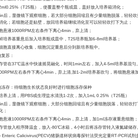
2ml0.25%（T25瓶），使覆盖整个瓶或皿，盖好放入培养箱消化；
2min后，显微镜下观察细胞，若大部分细胞回缩且有少量细胞脱落，轻轻
消化；若细胞还是贴壁，放回培养箱继续消化至可以轻轻吹打下为止；
胞悬液1000RPM左右条件下离心4min，弃上清；
鲜培养基重悬后加入培养瓶或皿中，T25培养瓶加6-8ml培养基；
细胞直接离心收集，细胞沉淀重悬后分到新培养瓶中。
胞复苏：
存管在37℃温水中快速摇晃融化，时间1min左右，加入4-5ml培养基混匀
000RPM左右条件下离心4min，弃上清,加1-2ml培养基吹匀，将细胞
胞冻存：待细胞生长状态良好时进行细胞冻存保种
养上清，用PBS或生理盐水清洗1-2次，加入1mL 0.25%（T25瓶）
2min后，显微镜下观察细胞，大部分细胞回缩且有少量细胞脱落，轻轻吹
化；
胞悬液1000RPM左右条件下离心4min，弃上清，加1ml冻存液重悬细胞
存管放入程序降温盒，放入-80℃冰箱，4小时后将冻存管转入液氮罐储存
ne Enteric Calicivirus(PECV)猪肠道杯状病毒探针法荧光定量RT-PCR试剂