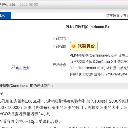
价格暖心上线
2026-08-03
价格暖心上线
2026-08-03
展示
当前位置：
首
PLK4抑制剂(Centrinone-B)
产品型号：
产品报价：
PLK4抑制剂(Centrinone-B)公
白与凝2型抗体 0.2mlfactor XIII 
产品特点：
点击放大
0.2mlTransferrin(1F10) 转铁蛋白
抑制剂B12抗体 规格: 0.2mlGranzyme D
抑制剂(Centrinone-B)
的详细资料：
程
96孔板加入细胞100μL/孔，通常细胞增殖实验每孔加入100微升2000个
000～10000个细胞（具体每孔所用的细胞的数目，需根据细胞的大小，
5%CO2细胞培养箱培养24小时.
加入适当浓度的0～10μL 受试化合物。