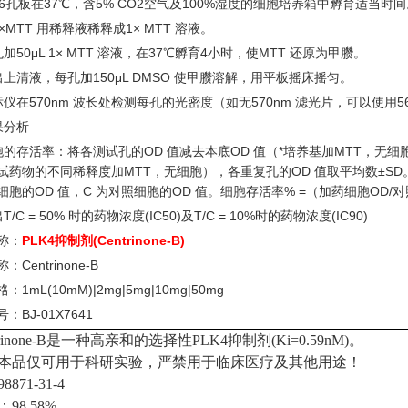
96孔板在37℃，含5% CO2空气及100%湿度的细胞培养箱中孵育适当时间
×MTT 用稀释液稀释成1× MTT 溶液。
加50μL 1× MTT 溶液，在37℃孵育4小时，使MTT 还原为甲臜。
出上清液，每孔加150μL DMSO 使甲臜溶解，用平板摇床摇匀。
仪在570nm 波长处检测每孔的光密度（如无570nm 滤光片，可以使用560
果分析
胞的存活率：将各测试孔的OD 值减去本底OD 值（*培养基加MTT，无细
试药物的不同稀释度加MTT，无细胞），各重复孔的OD 值取平均数±SD
细胞的OD 值，C 为对照细胞的OD 值。细胞存活率% =（加药细胞OD/对
T/C = 50% 时的药物浓度(IC50)及T/C = 10%时的药物浓度(IC90)
称：
PLK4抑制剂(Centrinone-B)
称：
Centrinone-B
格：
1mL(10mM)|2mg|5mg|10mg|50mg
号：
BJ-01X7641
trinone-B是一种高亲和的选择性PLK4抑制剂(Ki=0.59nM)。
本品仅可用于科研实验，严禁用于临床医疗及其他用途！
8871-31-4
98.58%