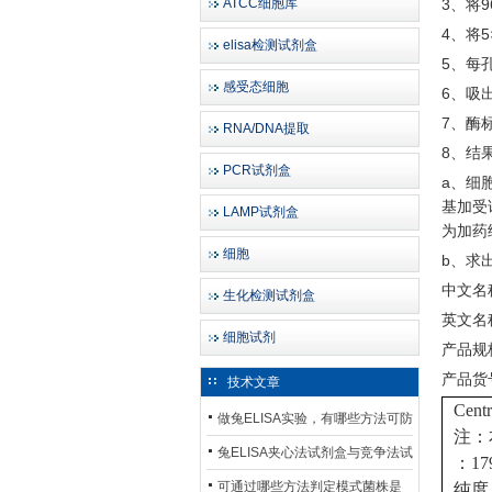
ATCC细胞库
3、将
4、将5
elisa检测试剂盒
5、每孔
感受态细胞
6、吸
7、酶标
RNA/DNA提取
8、结
PCR试剂盒
a、细
基加受
LAMP试剂盒
为加药
细胞
b、求出
中文名
生化检测试剂盒
英文名
细胞试剂
产品规
产品货
技术文章
Cen
做兔ELISA实验，有哪些方法可防
注：
止平台效应发生？
兔ELISA夹心法试剂盒与竞争法试
：179
剂盒，适用检测场景存在哪些差
可通过哪些方法判定模式菌株是
纯度：