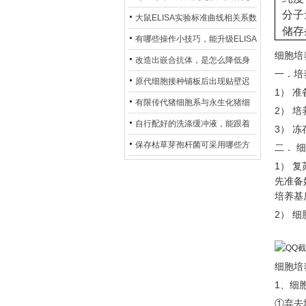
分子量
异？
否存在杂菌污染？
大鼠ELISA实验标准曲线相关系数
储存
偏低，可从哪些维度开展问题排
有哪些操作小技巧，能升级ELISA
细胞培
查？
的LOD与LOQ性能？
改造出嵌合抗体，是怎么降低身
一．培
体生成抗鼠抗体（HAMA）的？
原代细胞接种铺板后出现贴壁迟
1） 
缓、悬浮细胞数量偏多的现象的
有限传代猪细胞系与永生化猪细
2） 
主要诱因
胞系，二者在增殖存活周期上有
自行配好的洗涤缓冲液，能跟着
3） 
什么区别？
试剂盒原装干粉放一处储存吗？
保存枯草芽孢杆菌可采用哪些方
二．
细
法？
1） 
先准备
培养基
2） 
细胞培
1、细
①弃去