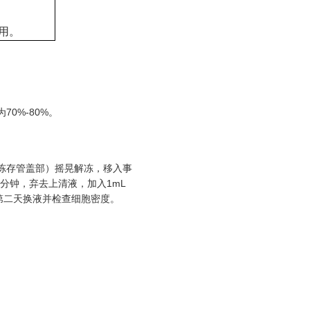
使用。
70%-80%。
于冻存管盖部）摇晃解冻，移入事
4分钟，弃去上清液，加入1mL
第二天换液并检查细胞密度。