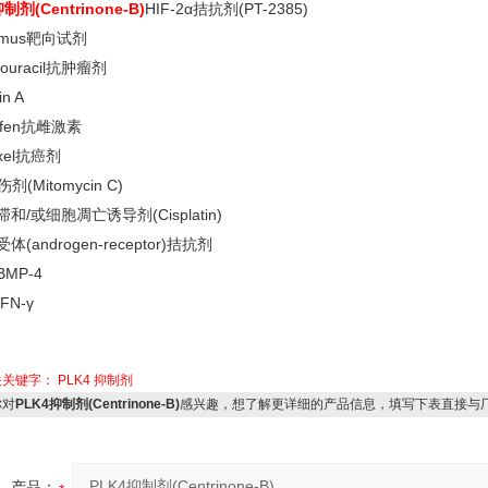
制剂(Centrinone-B)
HIF-2α拮抗剂(PT-2385)
limus靶向试剂
orouracil抗肿瘤剂
in A
xifen抗雌激素
taxel抗癌剂
剂(Mitomycin C)
滞和
/或细胞凋亡诱导剂(Cisplatin)
受体
(androgen-receptor)拮抗剂
BMP-4
IFN-γ
关关键字：
PLK4
抑制剂
对
PLK4抑制剂(Centrinone-B)
感兴趣，想了解更详细的产品信息，填写下表直接与
产品：