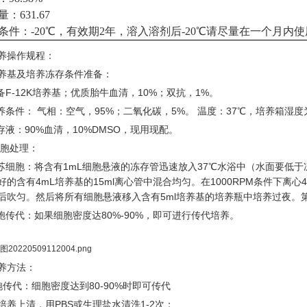
：631.67
条件：-20℃，有效期2年，溶入溶剂后-20℃请尽量在一个月内
养操作规程：
养基及培养冻存条件准备：
准备F-12K培养基；优质胎牛血清，10%；双抗，1%。
培养条件： 气相：空气，95%；二氧化碳，5%。 温度：37℃，培养箱湿度为
冻存液：90%血清，10%DMSO，现用现配。
胞处理：
复苏细胞：将含有1mL细胞悬液的冻存管迅速放入37℃水浴中（水面要低
好的含有4mL培养基的15ml离心管中混合均匀。在1000RPM条件下离心
后吹匀。然后将所有细胞悬液移入含有5ml培养基的培养瓶中培养过夜。
细胞传代：如果细胞密度达80%-90%，即可进行传代培养。
养方法：
胞传代：细胞密度达到80-90%时即可传代
培养上清，用PBS或生理盐水清洗1-2次；