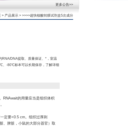
更多公告>>
页
>
产品展示
> >>>>超快核酸转膜试剂盒5次成分
RNA/DNA提取、质量保证、*，室温
20℃、-80℃标本可以长期保存，了解详细
。RNAwait的用量应当是组织体积
l。
一定要<0.5 cm。组织过厚则
的肾脏、脾脏，小鼠的大部分器官）取