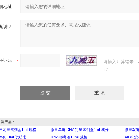
细地址：
充说明：
验证码：
请输入计算结果（
=7
类产品：
NA 定量试剂盒1mL规格
微量单链 DNA 定量试剂盒1mL成分
微量双链
溶解液10mL说明书
DNA 稀释液10mL规格
4× 核