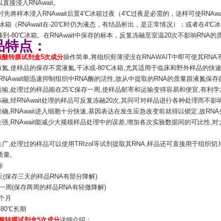
直接浸入RNAwait。
存时先将样本浸入RNAwait后置4℃冰箱过夜（4℃过夜是必需的，这样可使RNAw
℃冰箱（RNAwait在-20℃时仍为液态，有结晶析出，是正常情况）；或者在4℃冰
到-80℃冰箱。在RNAwait中保存的标本，反复冻融至室温20次不影响RNA的
品特点：
核酸转膜试剂盒5次成分
操作简单,将组织剪薄浸没在RNAWAIT中即可使其RNA
代液氮,使样品的保存不需液氮,干冰或-80℃冰箱,尤其适用于临床和野外样品的快
RNAwait能迅速抑制组织中RNA酶的活性,故从中提取的RNA的质量跟液氮保
便运输,处理过的样品能在25℃保存一周,使样品邮寄和运输变得容易和便宜,有利
冻融,经RNAwait处理的样品可反复冻融20次,其间可对样品进行各种处理而不
准确,RNAwait进入细胞十分快速,基因表达在发生应急改变前就得以锁定,故R
比性强,RNAwait能减少大规模样品处理中的误差,增加各次实验数据间的可比性
性广,处理过的样品可以使用TRIzol等试剂提取其RNA,样品还可直接用于组织
质量。
标
天(保存三天的样品RNA有部分降解)
5℃一周(保存两周的样品RNA有轻微降解)
一个月
-80℃长期
酸转膜试剂盒5次成分
详细介绍：