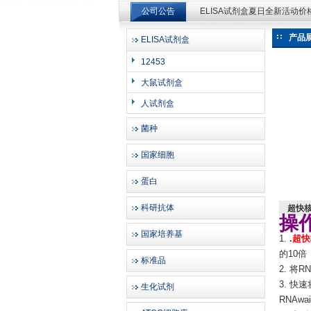
公司公告
ELISA试剂盒夏日全新活动
ELISA试剂盒夏日全新活动
产品
ELISA试剂盒
上海邦景实业有限公司
12453
大鼠试剂盒
人试剂盒
菌种
国家细胞
蛋白
科研抗体
超快
操
国家培养基
1.
.
超快
的10倍
标准品
2. 将
3. 快
生化试剂
RNA