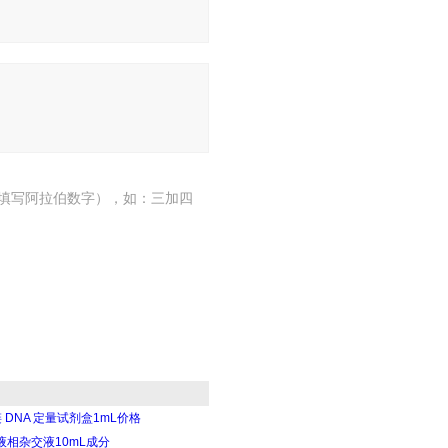
填写阿拉伯数字），如：三加四
 DNA 定量试剂盒1mL价格
酸液相杂交液10mL成分