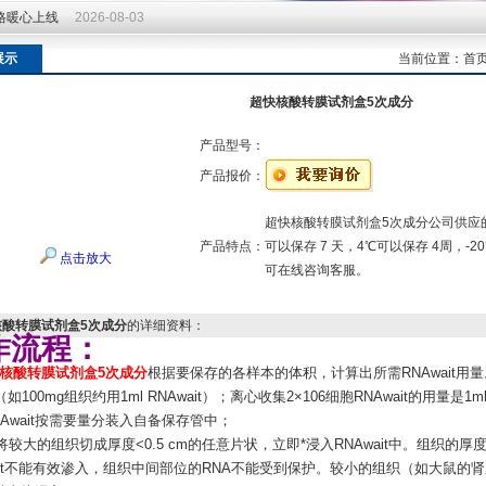
价格暖心上线
2026-08-03
价格暖心上线
2026-08-03
展示
当前位置：
首
超快核酸转膜试剂盒5次成分
产品型号：
产品报价：
超快核酸转膜试剂盒5次成分公司供应的
产品特点：
可以保存 7 天，4℃可以保存 4周，-
点击放大
可在线咨询客服。
核酸转膜试剂盒5次成分
的详细资料：
作流程：
核酸转膜试剂盒5次成分
根据要保存的各样本的体积，计算出所需RNAwait用量
（如100mg组织约用1ml RNAwait）；离心收集2×106细胞RNAwait的用量是1m
RNAwait按需要量分装入自备保存管中；
速将较大的组织切成厚度<0.5 cm的任意片状，立即*浸入RNAwait中。组织的厚度
wait不能有效渗入，组织中间部位的RNA不能受到保护。较小的组织（如大鼠