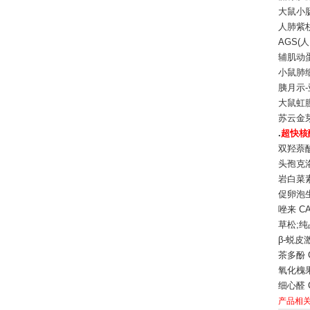
大鼠小肠
人肺紫杉醇
AGS(人
辅肌动蛋白
小鼠肺
胰月示-
大鼠虹膜
苏云金芽孢
.
超快核
双羟萘酸 
头孢克洛 
岩白菜素 
促卵泡生
唑来 C
草松;纯品
β-蜕皮激
茶多酚 C
氧化槐果碱
细心醛 C
产品相