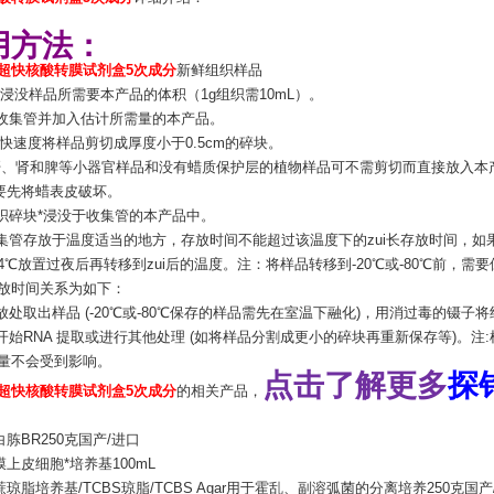
用方法：
超快核酸转膜试剂盒5次成分
新鲜组织样品
计*浸没样品所需要本产品的体积（1g组织需10mL）。
标记收集管并加入估计所需量的本产品。
zui快速度将样品剪切成厚度小于0.5cm的碎块。
鼠肝、肾和脾等小器官样品和没有蜡质保护层的植物样品可不需剪切而直接放入本
要先将蜡表皮破坏。
组织碎块*浸没于收集管的本产品中。
收集管存放于温度适当的地方，存放时间不能超过该温度下的zui长存放时间，如果要
 4℃放置过夜后再转移到zui后的温度。注：将样品转移到-20℃或-80℃前，
长存放时间关系为如下：
存放处取出样品 (-20℃或-80℃保存的样品需先在室温下融化)，用消过毒的镊
立即开始RNA 提取或进行其他处理 (如将样品分割成更小的碎块再重新保存等)。
质量不会受到影响。
点击了解更多
探
超快核酸转膜试剂盒5次成分
的相关产品，
。
胨BR250克国产/进口
上皮细胞*培养基100mL
琼脂培养基/TCBS琼脂/TCBS Agar用于霍乱、副溶弧菌的分离培养250克国产