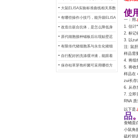
异？
否存在杂菌污染？
大鼠ELISA实验标准曲线相关系数
使
偏低，可从哪些维度开展问题排
有哪些操作小技巧，能升级ELISA
一：用
.
查？
1. 估
的LOD与LOQ性能？
改造出嵌合抗体，是怎么降低身
2. 
体生成抗鼠抗体（HAMA）的？
原代细胞接种铺板后出现贴壁迟
3. 以
缓、悬浮细胞数量偏多的现象的
有限传代猪细胞系与永生化猪细
注: 
样品需
主要诱因
胞系，二者在增殖存活周期上有
自行配好的洗涤缓冲液，能跟着
4. 将
什么区别？
试剂盒原装干粉放一处储存吗？
保存枯草芽孢杆菌可采用哪些方
5. 将
样品在
法？
zui
6. 从
7. 
RNA 
以下是
.
品
蚕蛹蛋白
小鼠角膜
硫柠胆蔗