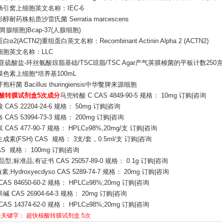
引窝上细胞英文名称：IEC-6
耐药株粘质沙雷氏菌 Serratia marcescens
胃腺细胞)Bcap-37(人腺细胞)
α2(ACTN2)重组蛋白英文名称：Recombinant Actinin Alpha 2 (ACTN2)
细胞英文名称：LLC
亚硫酸盐-环丝氨酸琼脂基础/TSC琼脂/TSC Agar产气荚膜梭菌的平板计数250
色素上细胞*培养基100mL
杆菌 Bacillus thuringiensis中华鳖脾来源细胞
酸转膜试剂盒5次成分
马兜铃酸 C CAS 4849-90-5 规格： 10mg 订购|咨询
CAS 22204-24-6 规格： 50mg 订购|咨询
CAS 53994-73-3 规格： 200mg 订购|咨询
CAS 477-90-7 规格： HPLC≥98%,20mg/支 订购|咨询
成素(FSH) CAS 规格： 3支/套，0.5ml/支 订购|咨询
AS 规格： 100mg 订购|咨询
型;标准品;有证书 CAS 25057-89-0 规格： 0.1g 订购|咨询
素;Hydroxyecdyso CAS 5289-74-7 规格： 20mg 订购|咨询
AS 84650-60-2 规格： HPLC≥98%;20mg 订购|咨询
 CAS 26904-64-3 规格： 20mg 订购|咨询
AS 14374-62-0 规格： HPLC≥98%;20mg 订购|咨询
关关键字：
超快核酸转膜试剂盒
5次