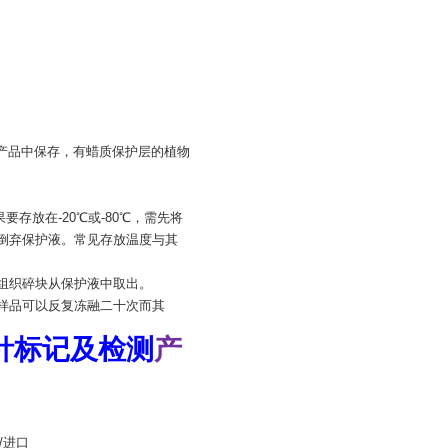
产品中保存，有蜡质保护层的植物
存放在-20℃或-80℃，需先将
需要倒弃保护液。常见存放温度与其
子将组织碎块从保护液中取出。
注:样品可以反复冻融二十次而其
针标记及检测
产
/进口