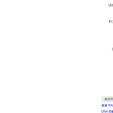
详
补
相关同
微量 R
DNA 