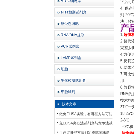
ATCC细胞库
下后可以
4. 保
elisa检测试剂盒
到-20
块，转移
感受态细胞
产
1
.
超快
RNA/DNA提取
2.替
PCR试剂盒
完整,因
4.方
LAMP试剂盒
5.反复
6.结果
细胞
7.可
生化检测试剂盒
用。
8.兼容
细胞试剂
RNA的
技术指
技术文章
37℃一
18-2
做兔ELISA实验，有哪些方法可防
2-8℃
止平台效应发生？
兔ELISA夹心法试剂盒与竞争法试
-20℃和
剂盒，适用检测场景存在哪些差
可通过哪些方法判定模式菌株是
.
超快核