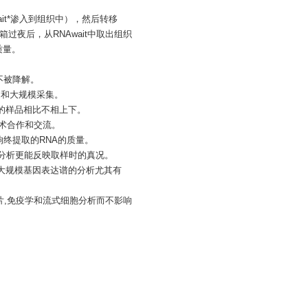
ait*渗入到组织中），然后转移
箱过夜后，从RNAwait中取出组织
质量。
不被降解。
速和大规模采集。
存的样品相比不相上下。
学术合作和交流。
影响终提取的RNA的质量。
NA分析更能反映取样时的真况。
,对大规模基因表达谱的分析尤其有
切片,免疫学和流式细胞分析而不影响