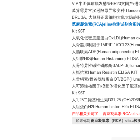
V-P半固体琼脂发酵管BR20支国产/进
瓜笄霉异常汉逊酵母异常变种 Hansenula an
BRL 3A, 大鼠肝正常细胞大鼠大隐
蓖麻凝集素(RCA)elisa检测试剂盒图
Kit 96T
人氧化低密度脂蛋白OxLDL(Human oxidized 
人骨髓抑制因子1MPIF-1/CCL23(Human Myelo
人脂联素ADP(Human adiponectin) ELI
人组胺HIS(Human Histamine) ELISA 
人骨特异性碱性磷酸酶BALP-B(Human Bone-s
人抵抗素Human Resistin ELISA KIT 
人骨钙素/骨谷氨酸蛋白OT/BGP(Human Osteo
人可溶性核因子κB受体活化因子配基sRANKL(Human 
Kit 96T
人1,25二羟基维生素D31,25-(OH)2D3/DVD/
人组蛋白H2bHuman histon-H2b ELISA
产品相关关键字：
蓖麻凝集素
RCA
eli
如果你对
蓖麻凝集素（RCA）elisa