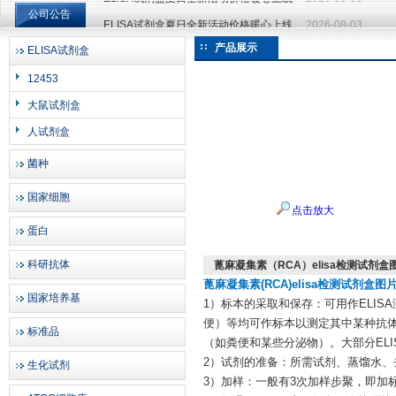
公司公告
ELISA试剂盒夏日全新活动价格暖心上线
2026-08-03
ELISA试剂盒夏日全新活动价格暖心上线
2026-08-03
产品展示
ELISA试剂盒
上海邦景实业有限公司
12453
大鼠试剂盒
人试剂盒
菌种
国家细胞
点击放大
蛋白
科研抗体
蓖麻凝集素（RCA）elisa检测试剂盒
蓖麻凝集素(RCA)elisa检测试剂盒图
国家培养基
1）标本的采取和保存：可用作ELI
便）等均可作标本以测定其中某种抗
标准品
（如粪便和某些分泌物）。大部分ELI
2）试剂的准备：所需试剂、蒸馏水、
生化试剂
3）加样：一般有3次加样步聚，即加