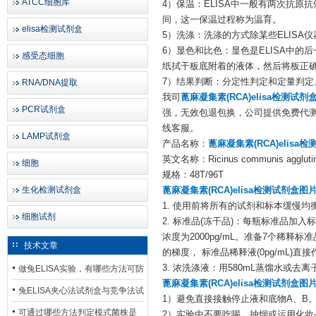
ATCC细胞库
4）保温：ELISA中一般有两次抗
间，这一保温过程称为温育。
elisa检测试剂盒
5）洗涤：洗涤的方式除某些ELIS
6）显色和比色：显色是ELISA中
感受态细胞
纸拭干板底附着的液体，然后将板正
7）结果判断：分定性判定和定量判定
RNA/DNA提取
我司
蓖麻凝集素(RCA)elisa检测试剂
PCR试剂盒
强，无效包退包换，公司提供免费代测
线客服。
LAMP试剂盒
产品名称：
蓖麻凝集素(RCA)elisa
英文名称：Ricinus communis agglutini
细胞
规格：48T/96T
生化检测试剂盒
蓖麻凝集素(RCA)elisa检测试剂盒图
1. 使用前将所有的试剂和标本缓慢均衡至
细胞试剂
2. 标准品(冻干品)：每瓶标准品加
浓度为2000pg/mL。准备7个稀释
技术文章
的梯度， 标准品稀释液(0pg/mL
3. 浓洗涤液：用580mL蒸馏水或去离
做兔ELISA实验，有哪些方法可防
蓖麻凝集素(RCA)elisa检测试剂盒图
止平台效应发生？
兔ELISA夹心法试剂盒与竞争法试
1）避免直接接触停止液和底物A、B
剂盒，适用检测场景存在哪些差
可通过哪些方法判定模式菌株是
2）实验中不要吃喝、抽烟或运用化妆