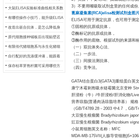
3）不要用嘴吸取试剂盒里的任何成份
异？
否存在杂菌污染？
大鼠ELISA实验标准曲线相关系数
蓖麻凝集素(RCA)elisa检测试剂盒图
偏低，可从哪些维度开展问题排
有哪些操作小技巧，能升级ELISA
ELISA可用于测定抗原，也可用于
查？
①固相的抗原或抗体，
的LOD与LOQ性能？
改造出嵌合抗体，是怎么降低身
②酶标记的抗原或抗体，
体生成抗鼠抗体（HAMA）的？
原代细胞接种铺板后出现贴壁迟
③酶作用的底物。根据试剂的来源和
缓、悬浮细胞数量偏多的现象的
有限传代猪细胞系与永生化猪细
（一）双抗体夹心法、
（二）一步法、
主要诱因
胞系，二者在增殖存活周期上有
自行配好的洗涤缓冲液，能跟着
（三）间接法测抗体、
什么区别？
试剂盒原装干粉放一处储存吗？
保存枯草芽孢杆菌可采用哪些方
（四）竞争法。
法？
GATA结合蛋白3(GATA3)重组蛋白英文名称：Re
康宁木霉刺孢吸水链霉菌北京变种 Streptomyce
肝浸粉（牛）/牛肝浸粉/肝消化物/Liver ex
营养琼脂(普通肉汤琼脂培养基） 规格
（GB/T4789.28－2003 中4.7 ，GB/T4
大豆慢生根瘤菌 Bradyrhizobium japon
豇豆慢生根瘤菌 Bradyrhizobium vigna
小鼠胃细胞英文名称：MFC
MDA-MB-175VII(人腺导管细胞)5×106c