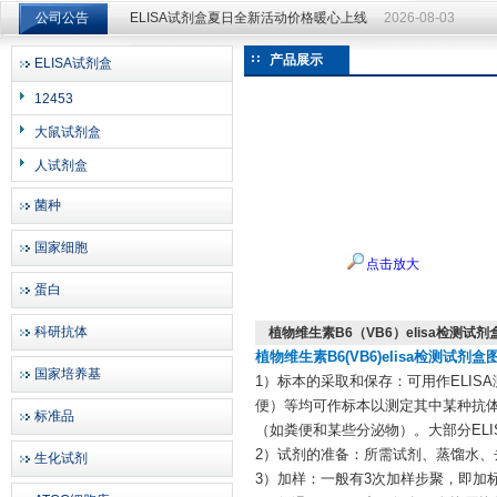
公司公告
ELISA试剂盒夏日全新活动价格暖心上线
2026-08-03
ELISA试剂盒夏日全新活动价格暖心上线
2026-08-03
产品展示
ELISA试剂盒
上海邦景实业有限公司
12453
大鼠试剂盒
人试剂盒
菌种
国家细胞
点击放大
蛋白
科研抗体
植物维生素B6（VB6）elisa检测试剂
植物维生素B6(VB6)elisa检测试剂盒
国家培养基
1）标本的采取和保存：可用作ELI
便）等均可作标本以测定其中某种抗
标准品
（如粪便和某些分泌物）。大部分ELI
2）试剂的准备：所需试剂、蒸馏水、
生化试剂
3）加样：一般有3次加样步聚，即加