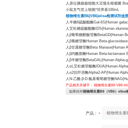
人原位胰腺腺细胞大豆慢生根瘤菌 Bradyrhi
小鼠支气管上细胞*培养基100mL
植物维生素B6(VB6)elisa检测试剂盒
人半糖6硫酸酯酶Gal-6S(Human galactose-
人艾杜糖硫酸酯酶IDS(Human iduronate su
人β葡萄糖醛酸苷酶BetaGD(Human Beta-gl
人β葡糖苷酶Human Beta-glucosidase E
人β甘露糖苷酶Beta Manase(Human Alph
人β内酰胺酶Human Beta-lactamase EL
人β半糖苷酶BetaGAL(Human Alpha-gala
人αL艾杜糖苷酸酶IDUA(Human Alpha-L-id
人α2抗纤溶酶Alpha2-AP(Human Alpha2-A
人N-乙酰-β-D-氨基葡萄糖苷酶NAG(Human N-a
产品相关关键字：
植物维生素B6
VB6
e
如果你对
植物维生素B6（VB6）elis
产品：