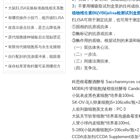
3）不要用嘴吸取试剂盒里的任何成份
异？
否存在杂菌污染？
大鼠ELISA实验标准曲线相关系数
植物维生素B6(VB6)elisa检测试剂盒
偏低，可从哪些维度开展问题排
有哪些操作小技巧，能升级ELISA
ELISA可用于测定抗原，也可用于
查？
①固相的抗原或抗体，
的LOD与LOQ性能？
改造出嵌合抗体，是怎么降低身
②酶标记的抗原或抗体，
体生成抗鼠抗体（HAMA）的？
原代细胞接种铺板后出现贴壁迟
③酶作用的底物。根据试剂的来源和
缓、悬浮细胞数量偏多的现象的
有限传代猪细胞系与永生化猪细
（一）双抗体夹心法、
（二）一步法、
主要诱因
胞系，二者在增殖存活周期上有
自行配好的洗涤缓冲液，能跟着
（三）间接法测抗体、
什么区别？
试剂盒原装干粉放一处储存吗？
保存枯草芽孢杆菌可采用哪些方
（四）竞争法。
法？
科恩根霉酿酒酵母 Saccharomyces cere
MDBK(牛肾细胞)皱褶假丝酵母 Candida 
小鼠表皮黑色素细胞*培养基100mL
SK-OV-3(人卵巢细胞)5×106cells/瓶×
人前列腺细胞英文名称：PC-3
大鼠关节软骨细胞*培养基泡盛曲霉变种 Asperg
人肾小球内皮细胞*培养基100mL
S-180(小鼠肉瘤细胞)5×106cells/瓶×2
CCDA添加剂/CCDA Supplement添