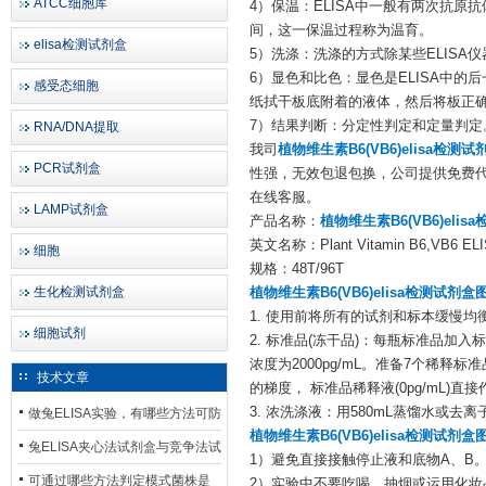
ATCC细胞库
4）保温：ELISA中一般有两次抗
间，这一保温过程称为温育。
elisa检测试剂盒
5）洗涤：洗涤的方式除某些ELIS
6）显色和比色：显色是ELISA中
感受态细胞
纸拭干板底附着的液体，然后将板正
7）结果判断：分定性判定和定量判定
RNA/DNA提取
我司
植物维生素B6(VB6)elisa检测
PCR试剂盒
性强，无效包退包换，公司提供免费代
在线客服。
LAMP试剂盒
产品名称：
植物维生素B6(VB6)eli
英文名称：Plant Vitamin B6,VB6 ELIS
细胞
规格：48T/96T
生化检测试剂盒
植物维生素B6(VB6)elisa检测试剂盒
1. 使用前将所有的试剂和标本缓慢均衡至
细胞试剂
2. 标准品(冻干品)：每瓶标准品加
浓度为2000pg/mL。准备7个稀释
技术文章
的梯度， 标准品稀释液(0pg/mL
3. 浓洗涤液：用580mL蒸馏水或去离
做兔ELISA实验，有哪些方法可防
植物维生素B6(VB6)elisa检测试剂盒
止平台效应发生？
兔ELISA夹心法试剂盒与竞争法试
1）避免直接接触停止液和底物A、B
剂盒，适用检测场景存在哪些差
可通过哪些方法判定模式菌株是
2）实验中不要吃喝、抽烟或运用化妆