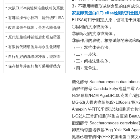
3）不要用嘴吸取试剂盒里的任何成份
异？
否存在杂菌污染？
大鼠ELISA实验标准曲线相关系数
家蚕卵黄蛋白(LT) elisa检测试剂盒图
偏低，可从哪些维度开展问题排
有哪些操作小技巧，能升级ELISA
ELISA可用于测定抗原，也可用于
查？
①固相的抗原或抗体，
的LOD与LOQ性能？
改造出嵌合抗体，是怎么降低身
②酶标记的抗原或抗体，
体生成抗鼠抗体（HAMA）的？
原代细胞接种铺板后出现贴壁迟
③酶作用的底物。根据试剂的来源和
缓、悬浮细胞数量偏多的现象的
有限传代猪细胞系与永生化猪细
（一）双抗体夹心法、
（二）一步法、
主要诱因
胞系，二者在增殖存活周期上有
自行配好的洗涤缓冲液，能跟着
（三）间接法测抗体、
什么区别？
试剂盒原装干粉放一处储存吗？
保存枯草芽孢杆菌可采用哪些方
（四）竞争法。
法？
糖化酵母 Saccharomyces diastati
酒假丝酵母 Candida kefyr泡盛曲霉 Asper
NZM琼脂/NZM AgarBR100克国产/进
MG-63(人骨肉瘤细胞)5×106cells/瓶×
Annexin V-FITC/PI双染法细胞凋
L-O2(人正常肝细胞)球孢白僵菌 Beauveri
酿酒酵母 Saccharomyces cerevi
卵黄钠琼脂培养基/Egg-Yolk Salt
氨基己糖苷酶Bβ(HEXβ)重组蛋白英文名称：Rec