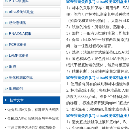
ATCC细胞库
家蚕卵黄蛋白(LT) elisa检测试剂盒图
1）标本的采取和保存：可用作ELI
elisa检测试剂盒
便）等均可作标本以测定其中某种抗
（如粪便和某些分泌物）。大部分ELI
感受态细胞
2）试剂的准备：所需试剂、蒸馏水、
3）加样：一般有3次加样步聚，即加
RNA/DNA提取
4）保温：ELISA中一般有两次抗
PCR试剂盒
间，这一保温过程称为温育。
5）洗涤：洗涤的方式除某些ELIS
LAMP试剂盒
6）显色和比色：显色是ELISA中
纸拭干板底附着的液体，然后将板正
细胞
7）结果判断：分定性判定和定量判定
生化检测试剂盒
家蚕卵黄蛋白(LT) elisa检测试剂盒图
1. 使用前将所有的试剂和标本缓慢均衡至
细胞试剂
2. 标准品(冻干品)：每瓶标准品加
浓度为2000pg/mL。准备7个稀释
技术文章
的梯度， 标准品稀释液(0pg/mL
3. 浓洗涤液：用580mL蒸馏水或去离
做兔ELISA实验，有哪些方法可防
家蚕卵黄蛋白(LT) elisa检测试剂盒图
止平台效应发生？
兔ELISA夹心法试剂盒与竞争法试
1）避免直接接触停止液和底物A、B
剂盒，适用检测场景存在哪些差
可通过哪些方法判定模式菌株是
2）实验中不要吃喝、抽烟或运用化妆