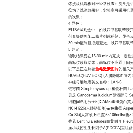
②洗板机洗板时应经常检查冲洗头是
③为了洗涤效果好，实验室可采用机器
的次数；
4.显色：
ELISA试剂盒中，如以四甲基联苯胺(
剂盒提供邻苯二胺片剂或粉剂。显色反应条
30 min配制且必须避光。以四甲基
5.判定：
读取结果要在15-30 min内完成，
酶标仪读取结果，酶标仪不应置于阳光或
以下是正在热销
鱼雌激素图片
的相关
HUVEC(HUV-EC-C) (人脐静脉血管内细胞
神经母细胞瘤英文名称：LAN-6
链霉菌 Streptomyces sp.植物杆菌 Lacto
灵芝 Ganoderma lucidium酿酒酵母 Sacc
细胞间粘附分子5(ICAM5)重组蛋白英文名称：Reco
NCI-H226(人肺鳞细胞)杂色曲霉 Aspergill
Ca Ski(人宫颈上细胞)5×106cells/瓶×
香菇 Lentinula edodes白黄侧耳 Pleurot
血小板衍生生长因子A(PDGFA)重组蛋白英文名称：Re