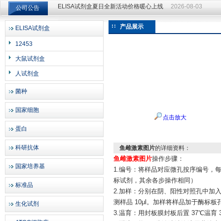
公司公告
ELISA试剂盒夏日全新活动价格暖心上线
2026-08-03
ELISA试剂盒夏日全新活动价格暖心上线
2026-08-03
产品展示
ELISA试剂盒
上海邦景实业有限公司
12453
大鼠试剂盒
人试剂盒
菌种
国家细胞
点击放大
蛋白
科研抗体
鱼雌激素图片
的详细资料：
鱼雌激素图片
操作步骤：
国家培养基
1.编号：将样品对应微孔按序编号，每
标试剂，其余各步操作相同）
标准品
2.加样：分别在阴、阳性对照孔中加入阴
测样品 10μl。加样将样品加于酶标
生化试剂
3.温育：用封板膜封板后置 37℃温育 