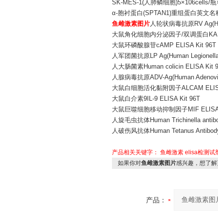
SK-MES-1(人肺鳞细胞)5×106cells/瓶
α-胞衬蛋白(SPTAN1)重组蛋白英文名称：Rec
鱼雌激素图片
人轮状病毒抗原RV Ag(Human 
大鼠角化细胞内分泌因子/双调蛋白KAF/AR 
大鼠环磷酸腺苷cAMP ELISA Kit 96T
人军团菌抗原LP Ag(Human Legionella pn
人大肠菌素Human colicin ELISA Kit 
人腺病毒抗原ADV-Ag(Human Adenovirus 
大鼠白细胞活化黏附因子ALCAM ELISA 
大鼠白介素9IL-9 ELISA Kit 96T
大鼠巨噬细胞移动抑制因子MIF ELISA K
人旋毛虫抗体Human Trichinella antibod
人破伤风抗体Human Tetanus Antibody 
产品相关关键字：
鱼雌激素
elisa检测
如果你对
鱼雌激素图片
感兴趣，想了解
产品：