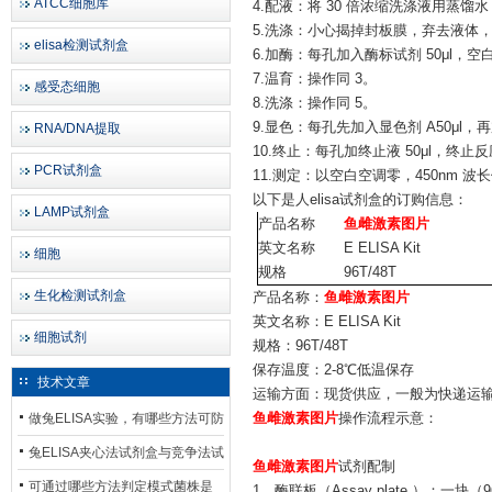
ATCC细胞库
4.配液：将 30 倍浓缩洗涤液用蒸馏水
5.洗涤：小心揭掉封板膜，弃去液体，
elisa检测试剂盒
6.加酶：每孔加入酶标试剂 50μl，
7.温育：操作同 3。
感受态细胞
8.洗涤：操作同 5。
9.显色：每孔先加入显色剂 A50μl，再
RNA/DNA提取
10.终止：每孔加终止液 50μl，终
PCR试剂盒
11.测定：以空白空调零，450nm 
以下是
人elisa试剂盒
的订购信息：
LAMP试剂盒
产品名称
鱼雌激素图片
英文名称
E ELISA Kit
细胞
规格
96T/48T
生化检测试剂盒
产品名称：
鱼雌激素图片
英文名称：E ELISA Kit
细胞试剂
规格：96T/48T
保存温度：2-8℃低温保存
技术文章
运输方面：现货供应，一般为快递运
做兔ELISA实验，有哪些方法可防
鱼雌激素图片
操作流程示意：
止平台效应发生？
兔ELISA夹心法试剂盒与竞争法试
鱼雌激素图片
试剂配制
剂盒，适用检测场景存在哪些差
可通过哪些方法判定模式菌株是
1、酶联板（Assay plate ）：一块