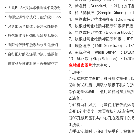
2、标准品（Standard）：2瓶（冻干
异？
否存在杂菌污染？
大鼠ELISA实验标准曲线相关系数
3、样品稀释液（Sample Diluent）：1
偏低，可从哪些维度开展问题排
有哪些操作小技巧，能升级ELISA
4、生物素标记抗体稀释液（Biotin-antibo
查？
的LOD与LOQ性能？
5、辣根过氧化物酶标记亲和素稀释液 （HRP-
改造出嵌合抗体，是怎么降低身
6、生物素标记抗体（Biotin-antibody
体生成抗鼠抗体（HAMA）的？
原代细胞接种铺板后出现贴壁迟
7、辣根过氧化物酶标记亲和素（HRP-avi
缓、悬浮细胞数量偏多的现象的
有限传代猪细胞系与永生化猪细
8、底物溶液（TMB Substrate）：1×
9、浓洗涤液（Wash Buffer）：1
主要诱因
胞系，二者在增殖存活周期上有
自行配好的洗涤缓冲液，能跟着
10、终止液（Stop Solution）：1×1
什么区别？
试剂盒原装干粉放一处储存吗？
保存枯草芽孢杆菌可采用哪些方
鱼雌激素图片
注意事项：
1.加样：
法？
①实验样本过多时，可分批次操作，
②加酶试剂后，用吸水纸吸干孔外试
③作定量试验时，使用加样器加注试
2.温育：
①如有两种温度，尽量使用较低的温
②用1个小温度计放置在板孔反应液中
③96孔板周围孔与中心孔在温育中的
3.洗板：
①手工洗板时，拍板时要垂直，避免