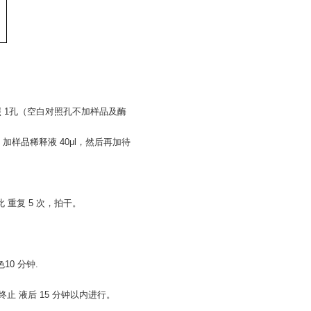
照 1孔（空白对照孔不加样品及酶
加样品稀释液 40μl，然后再加待
 重复 5 次，拍干。
10 分钟.
终止 液后 15 分钟以内进行。