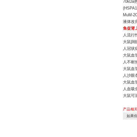
70kDa
(HSPA1
MuM-2
液体改良
鱼促肾
人流行性乙
大鼠β细胞
人冠状病毒H
大鼠血管生
人不耐热肠毒
大鼠血管生
人沙眼衣原体
大鼠血管生
人血吸虫Hu
大鼠可溶
产品相
如果你