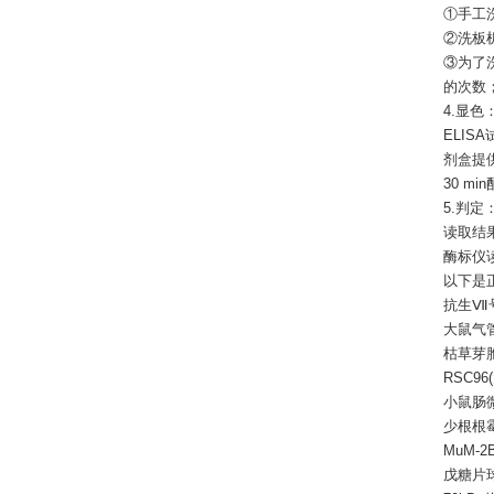
①手工
②洗板
③为了
的次数
4.显色
ELIS
剂盒提供
30 
5.判定
读取结果
酶标仪
以下是
抗生Ⅶ号
大鼠气管平
枯草芽胞杆菌
RSC96
小鼠肠微
少根根霉 R
MuM-2
戊糖片球菌 