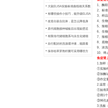
1、酶联
异？
否存在杂菌污染？
大鼠ELISA实验标准曲线相关系数
2、标准
偏低，可从哪些维度开展问题排
有哪些操作小技巧，能升级ELISA
3、样品稀
查？
的LOD与LOQ性能？
4、生物素
改造出嵌合抗体，是怎么降低身
5、辣根过
体生成抗鼠抗体（HAMA）的？
原代细胞接种铺板后出现贴壁迟
6、生物素
缓、悬浮细胞数量偏多的现象的
有限传代猪细胞系与永生化猪细
7、辣根
8、底物溶
主要诱因
胞系，二者在增殖存活周期上有
自行配好的洗涤缓冲液，能跟着
9、浓洗
什么区别？
试剂盒原装干粉放一处储存吗？
保存枯草芽孢杆菌可采用哪些方
10、终止
鱼促肾
法？
1.加样
①实验
②加酶
③作定
2.温育
①如有
②用1
③96
3.洗板