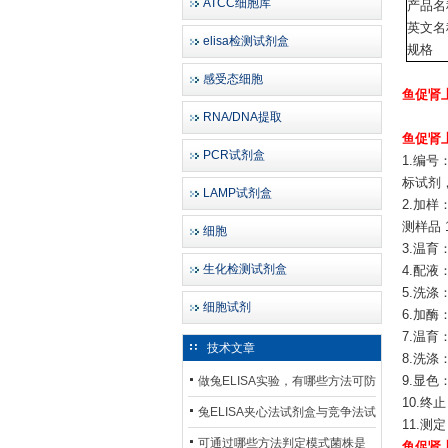
ATCC细胞库
产品名
英文名
elisa检测试剂盒
规格
感受态细胞
鱼促肾
RNA/DNA提取
鱼促肾
PCR试剂盒
1.编
标试剂
LAMP试剂盒
2.加样
测样品
细胞
3.温育
生化检测试剂盒
4.配液
5.洗
细胞试剂
6.加酶
7.温育
技术文章
8.洗涤
做兔ELISA实验，有哪些方法可防
9.显色
10.终
止平台效应发生？
兔ELISA夹心法试剂盒与竞争法试
11.测
剂盒，适用检测场景存在哪些差
可通过哪些方法判定模式菌株是
鱼促肾