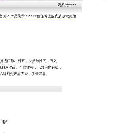
更多公告>>
首页
>
产品展示
> >>>>鱼促肾上腺皮质激素费用
是进口原材料研，发灵敏性高，高效
收利用率高、可靠性强，无效包退包换，
SA试剂盒产品齐全，质量可靠。
到货