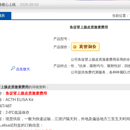
价格暖心上线
2026-08-03
价格暖心上线
2026-08-03
展示
当前位置：
鱼促肾上腺皮质激素费用
产品型号：
产品报价：
公司鱼促肾上腺皮质激素费用采用的全
产品特点：
性，*抗体，吸附均匀、吸附性好，回
点击放大
公司提供免费代测服务，各种种属ELI
肾上腺皮质激素费用
的详细资料：
称：
鱼促肾上腺皮质激素费用
ACTH ELISA Kit
T/48T
：2-8℃低温保存
面：现货供应，一般为快递运输，江浙沪隔天到，外地及偏远地方三至五天时间
人elisa试剂盒
的订购信息：