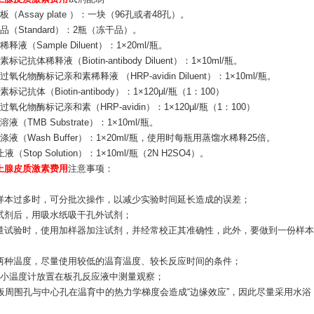
板（Assay plate ）：一块（96孔或者48孔）。
品（Standard）：2瓶（冻干品）。
释液（Sample Diluent）：1×20ml/瓶。
标记抗体稀释液（Biotin-antibody Diluent）：1×10ml/瓶。
氧化物酶标记亲和素稀释液 （HRP-avidin Diluent）：1×10ml/瓶。
标记抗体（Biotin-antibody）：1×120μl/瓶（1：100）
过氧化物酶标记亲和素（HRP-avidin）：1×120μl/瓶（1：100）
液（TMB Substrate）：1×10ml/瓶。
涤液（Wash Buffer）：1×20ml/瓶，使用时每瓶用蒸馏水稀释25倍。
液（Stop Solution）：1×10ml/瓶（2N H2SO4）。
上腺皮质激素费用
注意事项：
：
样本过多时，可分批次操作，以减少实验时间延长造成的误差；
试剂后，用吸水纸吸干孔外试剂；
量试验时，使用加样器加注试剂，并经常校正其准确性，此外，要做到一份样本
：
两种温度，尽量使用较低的温育温度、较长反应时间的条件；
个小温度计放置在板孔反应液中测量观察；
孔板周围孔与中心孔在温育中的热力学梯度会造成“边缘效应”，因此尽量采用水浴
：