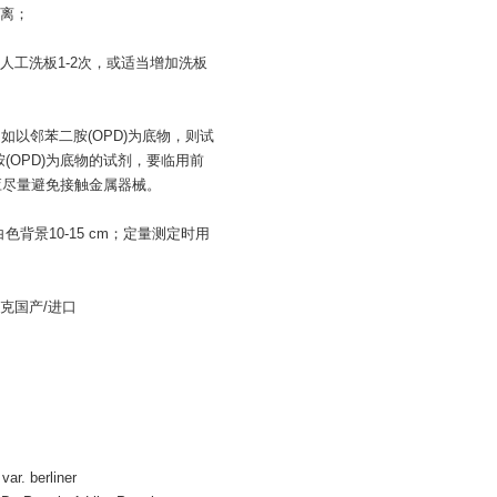
离；
工洗板1-2次，或适当增加洗板
如以邻苯二胺(OPD)为底物，则试
胺(OPD)为底物的试剂，要临用前
液应尽量避免接触金属器械。
背景10-15 cm；定量测定时用
。
50克国产/进口
. berliner