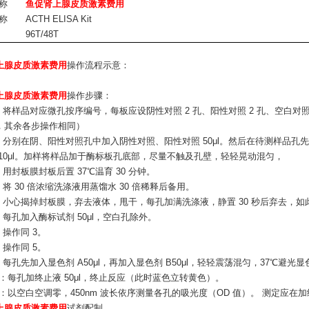
称
鱼促肾上腺皮质激素费用
称
ACTH ELISA Kit
96T/48T
上腺皮质激素费用
操作流程示意：
上腺皮质激素费用
操作步骤：
号：将样品对应微孔按序编号，每板应设阴性对照 2 孔、阳性对照 2 孔、空白对
，其余各步操作相同）
：分别在阴、阳性对照孔中加入阴性对照、阳性对照 50μl。然后在待测样品孔先 
 10μl。加样将样品加于酶标板孔底部，尽量不触及孔壁，轻轻晃动混匀，
：用封板膜封板后置 37℃温育 30 分钟。
：将 30 倍浓缩洗涤液用蒸馏水 30 倍稀释后备用。
涤：小心揭掉封板膜，弃去液体，甩干，每孔加满洗涤液，静置 30 秒后弃去，如此
：每孔加入酶标试剂 50μl，空白孔除外。
：操作同 3。
：操作同 5。
：每孔先加入显色剂 A50μl，再加入显色剂 B50μl，轻轻震荡混匀，37℃避光显色
止：每孔加终止液 50μl，终止反应（此时蓝色立转黄色）。
定：以空白空调零，450nm 波长依序测量各孔的吸光度（OD 值）。 测定应在加
上腺皮质激素费用
试剂配制