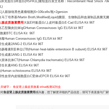
热休克蛋白1样蛋白(HSPA1L)重组蛋白英文名称：Recombinant Heat Shock 70kDa Pro
L)
C(人眼脉络黑色素瘤细胞)5×106cells/瓶×2gersion
马丁培养基/Martin Broth,Modified(Liquid)菌苗、生物制品和血液制品真菌
上腺皮质激素费用
大鼠E钙黏蛋白/上皮钙黏蛋白E-Cad ELISA Kit 96T
型脑炎抗体IgGHuman Coronaviruses IgG ELISA kit 96T
素BTC ELISA Kit 96T
uman Coronaviruses IgG ELISA kit 96T
成素2ANG-2 ELISA Kit 96T
素B亚单位LTB(Human heat-labile enterotoxin B subunit) ELISA Kit 96T
成素1ANG-1 ELISA Kit 96T
抗体CT(Human Chlamydia trachomatis) ELISA Kit 96T
长素ANG ELISA Kit 96T
man schistosoma ELISA Kit 96T
性血管内皮细胞蛋白C受体sEPCR ELISA Kit 96T
关关键字：
鱼促肾上腺皮质激素
elisa检测试剂盒
对
鱼促肾上腺皮质激素费用
感兴趣，想了解更详细的产品信息，填写下表直接与厂家