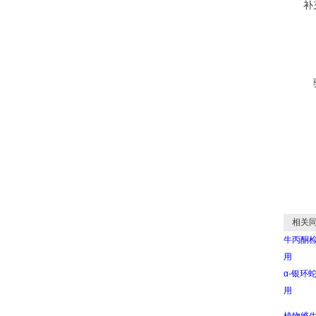
补
相关同
牛丙酮检测
用
α-银环蛇
用