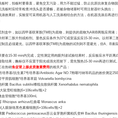
洗板时，拍板时要垂直，避免交叉污染，用力不能过猛，防止抗原抗体复合物脱
机洗板时应经常检查冲洗头是否通畅，若被杂物堵塞时可用注射器针头挑出；
洗涤效果好，实验室可采用机器与人工洗涤相结合的方法，在机器洗涤后再进行人
；
：
A试剂盒中，如以四甲基联苯胺(TMB)为底物，则提供的底物为A和B两瓶应用液；
邻苯二胺片剂或粉剂。显色反应条件为37℃或室温反应15-30 min。以邻苯二
min配制且必须避光。以四甲基联苯胺(TMB)为底物的试剂则不需避光，但A、B
：
要在15-30 min内完成，定性测定用肉眼判读试验结果时，反应板应水平距离白色
读取结果，酶标仪不应置于阳光或强光照射下，需先预热15-30 min再进行测试
正在热销
鱼促肾上腺皮质激素费用
的相关产品：
培养基/抗生素7号培养基/Antibiotic Agar NO.7孢噻圬钠等药品的效价测定2
滑肌细胞*培养基草菇 Volvariella bombycina
 Bacillus subtilis嗜线虫致病杆菌 Xenorhabdus nematophila
(大鼠雪旺细胞)5×106cells/瓶×2
血管细胞*培养基100mL
hizopus arrhizus红曲霉 Monascus anka
B(人眼脉络黑色素瘤细胞)5×106cells/瓶×2
Pediococcus pentosaceus苏云金芽胞杆菌柏氏变种 Bacillus thuringiensis var