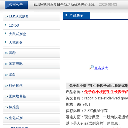
公司公告
ELISA试剂盒夏日全新活动价格暖心上线
2026-08-03
ELISA试剂盒夏日全新活动价格暖心上线
2026-08-03
产品展示
ELISA试剂盒
上海邦景实业有限公司
12453
大鼠试剂盒
人试剂盒
菌种
国家细胞
点击放大
蛋白
科研抗体
兔子血小板衍生生长因子elisa检测试
产品名称：
兔子血小板衍生生长因子(PD
国家培养基
英文名称：rabbit platelet-derived grow
规格：96T/48T
标准品
保存温度：2-8℃低温保存
运输方面：现货供应，一般为快递运
生化试剂
以下是
人elisa试剂盒
的订购信息：