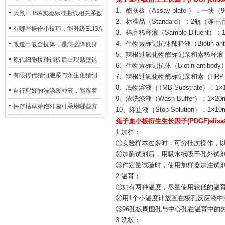
1、酶联板（Assay plate ）：一块
异？
否存在杂菌污染？
大鼠ELISA实验标准曲线相关系数
2、标准品（Standard）：2瓶（冻干
偏低，可从哪些维度开展问题排
有哪些操作小技巧，能升级ELISA
3、样品稀释液（Sample Diluent）：1
查？
的LOD与LOQ性能？
4、生物素标记抗体稀释液（Biotin-antibo
改造出嵌合抗体，是怎么降低身
5、辣根过氧化物酶标记亲和素稀释液 （HRP-
体生成抗鼠抗体（HAMA）的？
原代细胞接种铺板后出现贴壁迟
6、生物素标记抗体（Biotin-antibody
缓、悬浮细胞数量偏多的现象的
有限传代猪细胞系与永生化猪细
7、辣根过氧化物酶标记亲和素（HRP-avi
8、底物溶液（TMB Substrate）：1×
主要诱因
胞系，二者在增殖存活周期上有
自行配好的洗涤缓冲液，能跟着
9、浓洗涤液（Wash Buffer）：1
什么区别？
试剂盒原装干粉放一处储存吗？
保存枯草芽孢杆菌可采用哪些方
10、终止液（Stop Solution）：1×1
兔子血小板衍生生长因子(PDGF)eli
法？
1.加样：
①实验样本过多时，可分批次操作，
②加酶试剂后，用吸水纸吸干孔外试
③作定量试验时，使用加样器加注试
2.温育：
①如有两种温度，尽量使用较低的温
②用1个小温度计放置在板孔反应液中
③96孔板周围孔与中心孔在温育中的
3.洗板：