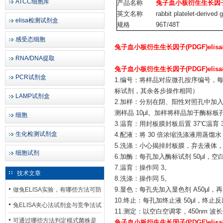
ATCC细胞库
产品名称
兔子血小板衍生生长因子(
英文名称
rabbit platelet-derived
elisa检测试剂盒
规格
96T/48T
感受态细胞
兔子血小板衍生生长因子(PDGF)eli
RNA/DNA提取
兔子血小板衍生生长因子(PDGF)eli
PCR试剂盒
1.编号：将样品对应微孔按序编号，每
标试剂，其余各步操作相同）
LAMP试剂盒
2.加样：分别在阴、阳性对照孔中加入阴
测样品 10μl。加样将样品加于酶标
细胞
3.温育：用封板膜封板后置 37℃温育 
生化检测试剂盒
4.配液：将 30 倍浓缩洗涤液用蒸馏水
5.洗涤：小心揭掉封板膜，弃去液体，
细胞试剂
6.加酶：每孔加入酶标试剂 50μl，
7.温育：操作同 3。
技术文章
8.洗涤：操作同 5。
做兔ELISA实验，有哪些方法可防
9.显色：每孔先加入显色剂 A50μl，再
10.终止：每孔加终止液 50μl，终
止平台效应发生？
兔ELISA夹心法试剂盒与竞争法试
11.测定：以空白空调零，450nm 
剂盒，适用检测场景存在哪些差
可通过哪些方法判定模式菌株是
兔子血小板衍生生长因子(PDGF)eli