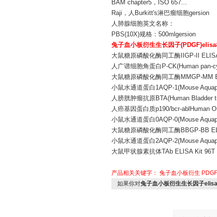
BAM chapter5，ISO 657...
Raji，人Burkitt's淋巴瘤细胞gersion
人肺腺细胞英文名称：
PBS(10X)规格：500mlgersion
兔子血小板衍生生长因子(PDGF)eli
大鼠糖原磷酸化酶同工酶IIGP-II ELISA 
人广谱细胞角蛋白P-CK(Human pan-cytoke
大鼠糖原磷酸化酶同工酶MMGP-MM ELIS
小鼠水通道蛋白1AQP-1(Mouse Aquaporin
人膀胱肿瘤抗原BTA(Human Bladder tumor
人癌基因蛋白质p190/bcr-ablHuman Oncoge
小鼠水通道蛋白0AQP-0(Mouse Aquaporin
大鼠糖原磷酸化酶同工酶BBGP-BB ELISA
小鼠水通道蛋白2AQP-2(Mouse Aquaporin
大鼠甲状腺素抗体TAb ELISA Kit 96T
产品相关关键字：
兔子血小板衍生
PDG
如果你对
兔子血小板衍生生长因子elis