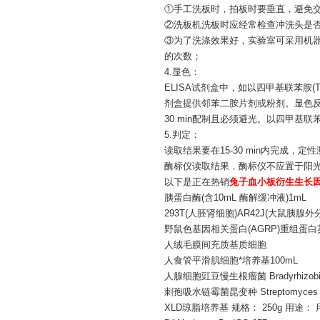
①手工洗板时，拍板时要垂直，避免
②洗板机洗板时应经常检查冲洗头是
③为了洗涤效果好，实验室可采用机器
的次数；
4.显色：
ELISA试剂盒中，如以四甲基联苯胺(
剂盒提供邻苯二胺片剂或粉剂。显色反应条
30 min配制且必须避光。以四甲基
5.判定：
读取结果要在15-30 min内完成，
酶标仪读取结果，酶标仪不应置于阳光或
以下是正在热销
兔子血小板衍生生长因子
胰蛋白酶(含10mL 酶解缓冲液)1mL
293T(人胚肾细胞)AR42J(大鼠胰腺外
野鼠色基因相关蛋白(AGRP)重组蛋白英文名称：Re
人绒毛膜间充质基质细胞
人食管平滑肌细胞*培养基100mL
人腺细胞豇豆慢生根瘤菌 Bradyrhizobiu
刺孢吸水链霉菌昆变种 Streptomyces hyg
XLD琼脂培养基 规格： 250g 用途