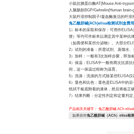
小鼠抗胰蛋白酶AT(Mouse Anti-trypsin)
人脑肠肽BGP/Gehrelin(Human brain-gut 
大鼠纤溶抑制因子/凝血酶激活的纤溶抑制物TA
兔乙酰胆碱(ACh)elisa检测试剂盒费
1）标本的采取和保存：可用作ELI
便）等均可作标本以测定其中某种抗
（如粪便和某些分泌物）。大部分ELI
2）试剂的准备：所需试剂、蒸馏水、
3）加样：一般有3次加样步聚，即加
4）保温：ELISA中一般有两次抗
间，这一保温过程称为温育。
5）洗涤：洗涤的方式除某些ELIS
6）显色和比色：显色是ELISA中
纸拭干板底附着的液体，然后将板正
7）结果判断：分定性判定和定量判定
产品相关关键字：
兔乙酰胆碱
ACh
eli
如果你对
兔乙酰胆碱（ACh）elisa