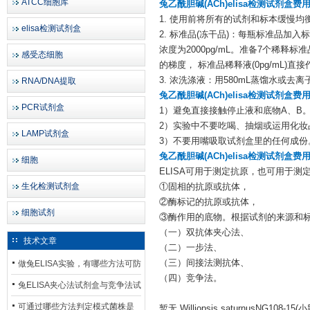
ATCC细胞库
兔乙酰胆碱(ACh)elisa检测试剂盒费
1. 使用前将所有的试剂和标本缓慢均衡至
elisa检测试剂盒
2. 标准品(冻干品)：每瓶标准品加
浓度为2000pg/mL。准备7个稀释
感受态细胞
的梯度， 标准品稀释液(0pg/mL
3. 浓洗涤液：用580mL蒸馏水或去离
RNA/DNA提取
兔乙酰胆碱(ACh)elisa检测试剂盒费
PCR试剂盒
1）避免直接接触停止液和底物A、B
2）实验中不要吃喝、抽烟或运用化妆
LAMP试剂盒
3）不要用嘴吸取试剂盒里的任何成份
兔乙酰胆碱(ACh)elisa检测试剂盒费
细胞
ELISA可用于测定抗原，也可用于
生化检测试剂盒
①固相的抗原或抗体，
②酶标记的抗原或抗体，
细胞试剂
③酶作用的底物。根据试剂的来源和
（一）双抗体夹心法、
技术文章
（二）一步法、
（三）间接法测抗体、
做兔ELISA实验，有哪些方法可防
（四）竞争法。
止平台效应发生？
兔ELISA夹心法试剂盒与竞争法试
剂盒，适用检测场景存在哪些差
可通过哪些方法判定模式菌株是
暂无 Williopsis saturnusNG