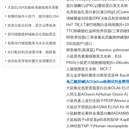
蛋白激酶Cγ(PKCγ)重组蛋白英文名称：Recom
异？
否存在杂菌污染？
大鼠ELISA实验标准曲线相关系数
化高铁血红蛋白参比液(100g/L)/Cyanomet
偏低，可从哪些维度开展问题排
有哪些操作小技巧，能升级ELISA
强梭菌鉴别琼脂/DRCA食品和其他物
查？
HuT 78(人T淋巴细胞白血病细胞)5×106c
的LOD与LOQ性能？
改造出嵌合抗体，是怎么降低身
TTC卵磷脂吐温80营养琼脂/三苯四
体生成抗鼠抗体（HAMA）的？
原代细胞接种铺板后出现贴壁迟
80营养琼脂/三苯基氯化四氮唑卵磷脂吐温80营
缓、悬浮细胞数量偏多的现象的
有限传代猪细胞系与永生化猪细
250克国产/进口
肺形侧耳(凤尾菇) Pleurotus pulmona
主要诱因
胞系，二者在增殖存活周期上有
自行配好的洗涤缓冲液，能跟着
小鼠黑色素瘤细胞英文名称：B16
什么区别？
试剂盒原装干粉放一处储存吗？
保存枯草芽孢杆菌可采用哪些方
P815(小鼠肥大细胞瘤细胞)5×106cells/
人腺细胞英文名称：MCF-7
法？
苏云金芽胞杆菌库尔斯塔克亚种 Bacillus thu
兔乙酰胆碱(ACh)elisa检测试剂盒费
大鼠氧化低密度脂蛋白抗体OLAb ELISA 
人阿立新AOrexin A(Human Orexin A) E
小鼠色素上皮衍生因子PEDF(Mouse pigment e
大鼠抗平滑肌抗体ASMA ELISA Kit 9
小鼠解整合素样金属蛋白酶8ADAM8(Mouse A Di
大鼠核因子κB亚基p65亲和肽NF-KapB p65
人神经肽YNP-Y(Human neuropeptide Y