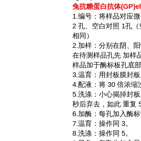
兔抗糖蛋白抗体(GP)e
1.编号：将样品对应
2 孔、空白对照 1
相同）
2.加样：分别在阴、阳
在待测样品孔先 加样品
样品加于酶标板孔底
3.温育：用封板膜封板后
4.配液：将 30 倍浓
5.洗涤：小心揭掉封
秒后弃去，如此 重复 
6.加酶：每孔加入酶标
7.温育：操作同 3。
8.洗涤：操作同 5。