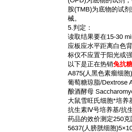
(OPD)为底物的试剂
胺(TMB)为底物的
械。
5.判定：
读取结果要在15-30
应板应水平距离白色背景
标仪不应置于阳光或强光
以下是正在热销
兔抗糖
A875(人黑色素瘤细胞)5×
葡萄糖琼脂/Dextros
酿酒酵母 Saccharomy
大鼠雪旺氏细胞*培养基
抗生素Ⅳ号培养基/抗生素4号
药品的效价测定250克
5637(人膀胱细胞)5×106