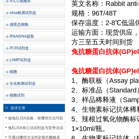
ATCC细胞库
英文名称：Rabbit anti-gl
规格：96T/48T
elisa检测试剂盒
保存温度：2-8℃低温
感受态细胞
运输方面：现货供应
RNA/DNA提取
方三至五天时间到货
PCR试剂盒
兔抗糖蛋白抗体(GP)e
LAMP试剂盒
兔抗糖蛋白抗体(GP)e
细胞
1、酶联板（Assay p
生化检测试剂盒
2、标准品（Standa
细胞试剂
3、样品稀释液（Sample
4、生物素标记抗体稀释液（Bi
技术文章
5、辣根过氧化物酶标记亲和
做兔ELISA实验，有哪些方法可防
1×10ml/瓶。
止平台效应发生？
兔ELISA夹心法试剂盒与竞争法试
6、生物素标记抗体（Bioti
剂盒，适用检测场景存在哪些差
可通过哪些方法判定模式菌株是