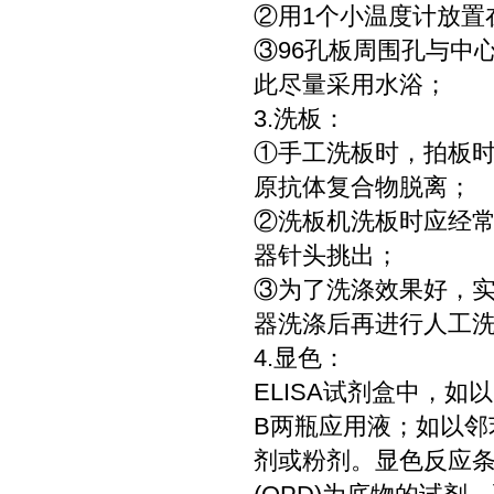
②用1个小温度计放置
③96孔板周围孔与中
此尽量采用水浴；
3.洗板：
①手工洗板时，拍板
原抗体复合物脱离；
②洗板机洗板时应经
器针头挑出；
③为了洗涤效果好，
器洗涤后再进行人工洗
4.显色：
ELISA试剂盒中，如
B两瓶应用液；如以邻
剂或粉剂。显色反应条件