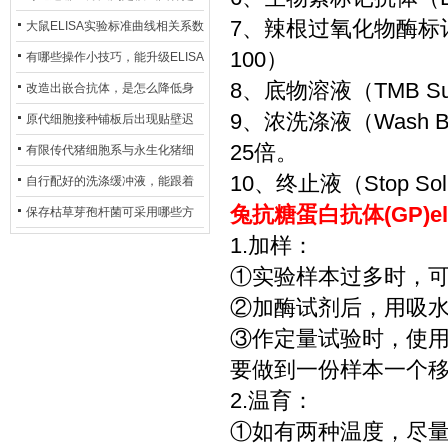
7、辣根过氧化物酶标记亲和
异？
否存在杂菌污染？
大鼠ELISA实验标准曲线相关系数
100）
偏低，可从哪些维度开展问题排
有哪些操作小技巧，能升级ELISA
8、底物溶液（TMB Sub
查？
的LOD与LOQ性能？
改造出嵌合抗体，是怎么降低身
9、浓洗涤液（Wash 
体生成抗鼠抗体（HAMA）的？
原代细胞接种铺板后出现贴壁迟
25倍。
缓、悬浮细胞数量偏多的现象的
有限传代猪细胞系与永生化猪细
10、终止液（Stop Sol
主要诱因
胞系，二者在增殖存活周期上有
自行配好的洗涤缓冲液，能跟着
兔抗糖蛋白抗体(GP)e
什么区别？
试剂盒原装干粉放一处储存吗？
保存枯草芽孢杆菌可采用哪些方
1.加样：
法？
①实验样本过多时，
②加酶试剂后，用吸
③作定量试验时，使
要做到一份样本一个
2.温育：
①如有两种温度，尽