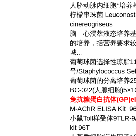
人脐动脉内细胞*培养基
柠檬串珠菌 Leuconosto
cinereogriseus
脑—心浸萃液态培养基 
的培养，括营养要求
城...
葡萄球菌选择性琼脂110
号/Staphylococcus Se
葡萄球菌的分离培养25
BC-022(人腺细胞)5×10
兔抗糖蛋白抗体(GP)e
M-AChR ELISA Kit 9
小鼠Toll样受体9TLR-9/CD2
kit 96T