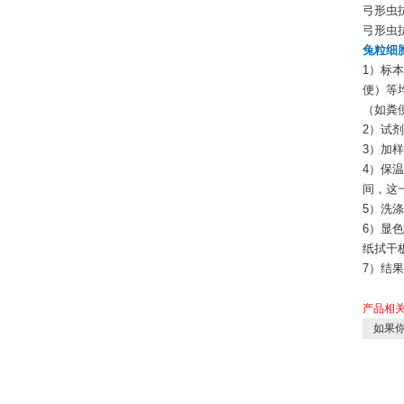
弓形虫抗
弓形虫抗
兔粒细胞
1）标
便）等
（如粪
2）试
3）加
4）保
间，这
5）洗
6）显
纸拭干
7）结
产品相
如果你