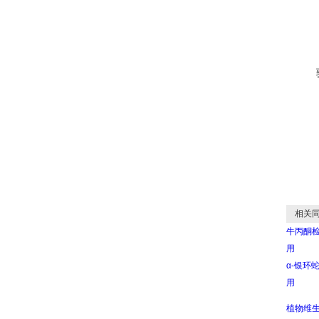
相关同
牛丙酮检测
用
α-银环蛇
用
植物维生