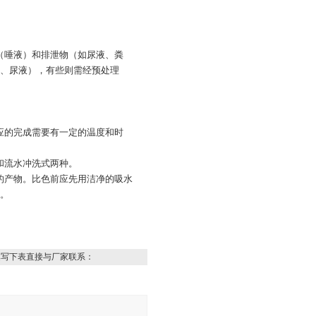
物（唾液）和排泄物（如尿液、粪
、尿液），有些则需经预处理
反应的完成需要有一定的温度和时
和流水冲洗式两种。
色的产物。比色前应先用洁净的吸水
。
填写下表直接与厂家联系：