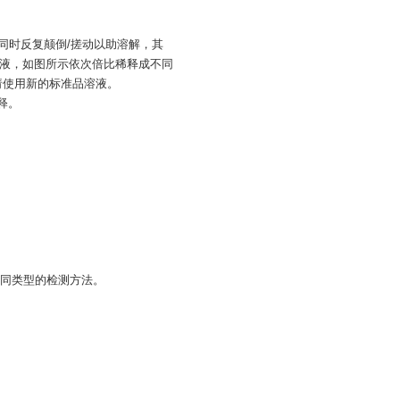
，同时反复颠倒/搓动以助溶解，其
品稀释液，如图所示依次倍比稀释成不同
验请使用新的标准品溶液。
稀释。
同类型的检测方法。