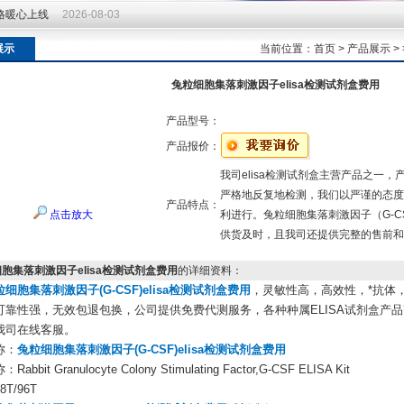
价格暖心上线
2026-08-03
价格暖心上线
2026-08-03
展示
当前位置：
首页
>
产品展示
>
兔粒细胞集落刺激因子elisa检测试剂盒费用
产品型号：
产品报价：
我司elisa检测试剂盒主营产品之一
严格地反复地检测，我们以严谨的态度
产品特点：
点击放大
利进行。兔粒细胞集落刺激因子（G-CS
供货及时，且我司还提供完整的售前和
胞集落刺激因子elisa检测试剂盒费用
的详细资料：
粒细胞集落刺激因子(G-CSF)elisa检测试剂盒费用
，灵敏性高，高效性，*抗体
可靠性强，无效包退包换，公司提供免费代测服务，各种种属ELISA试剂盒产
我司在线客服。
称：
兔粒细胞集落刺激因子(G-CSF)elisa检测试剂盒费用
abbit Granulocyte Colony Stimulating Factor,G-CSF ELISA Kit
T/96T