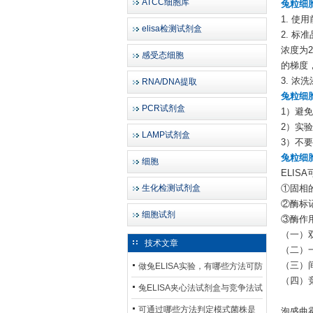
ATCC细胞库
兔粒细胞
1. 使
elisa检测试剂盒
2. 
浓度为2
感受态细胞
的梯度
3. 浓
RNA/DNA提取
兔粒细胞
PCR试剂盒
1）避
2）实
LAMP试剂盒
3）不
兔粒细胞
细胞
ELI
生化检测试剂盒
①固相
②酶标
细胞试剂
③酶作
（一）
技术文章
（二）
（三）
做兔ELISA实验，有哪些方法可防
（四）
止平台效应发生？
兔ELISA夹心法试剂盒与竞争法试
剂盒，适用检测场景存在哪些差
可通过哪些方法判定模式菌株是
泡盛曲霉 