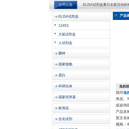
公司公告
ELISA试剂盒夏日全新活动
ELISA试剂盒夏日全新活动
产品
ELISA试剂盒
上海邦景实业有限公司
12453
大鼠试剂盒
人试剂盒
菌种
国家细胞
蛋白
科研抗体
兔粒细
我司
兔
国家培养基
率高、
或咨询
标准品
产品名
英文名称：R
生化试剂
规格：48