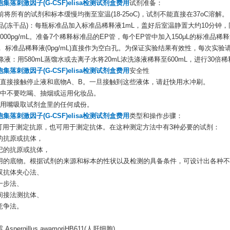
集落刺激因子(G-CSF)elisa检测试剂盒费用
试剂准备：
用前将所有的试剂和标本缓慢均衡至室温(18-25oC)，试剂不能直接在37oC溶解。
标准品(冻干品)：每瓶标准品加入标准品稀释液1mL，盖好后室温静置大约10分钟
000pg/mL。准备7个稀释标准品的EP管，每个EP管中加入150μL的标准
， 标准品稀释液(0pg/mL)直接作为空白孔。为保证实验结果有效性，每次实
洗涤液：用580mL蒸馏水或去离子水将20mL浓洗涤液稀释至600mL，进行30倍
集落刺激因子(G-CSF)elisa检测试剂盒费用
安全性
免直接接触停止液和底物A、B。一旦接触到这些液体，请赶快用水冲刷。
验中不要吃喝、抽烟或运用化妆品。
要用嘴吸取试剂盒里的任何成份。
集落刺激因子(G-CSF)elisa检测试剂盒费用
类型和操作步骤：
SA可用于测定抗原，也可用于测定抗体。在这种测定方法中有3种必要的试剂：
的抗原或抗体，
记的抗原或抗体，
用的底物。根据试剂的来源和标本的性状以及检测的具备条件，可设计出各种不
双抗体夹心法、
一步法、
间接法测抗体、
竞争法。
Aspergillus awamoriHB611(人肝细胞)