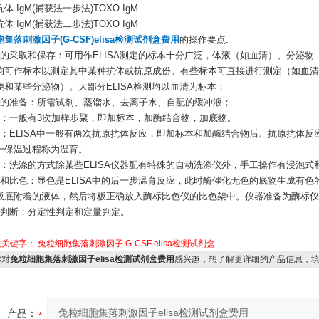
体 IgM(捕获法一步法)TOXO IgM
体 IgM(捕获法二步法)TOXO IgM
集落刺激因子(G-CSF)elisa检测试剂盒费用
的操作要点:
本的采取和保存：可用作ELISA测定的标本十分广泛，体液（如血清）、分泌
均可作标本以测定其中某种抗体或抗原成份。有些标本可直接进行测定（如血清
便和某些分泌物）。大部分ELISA检测均以血清为标本；
剂的准备：所需试剂、蒸馏水、去离子水、自配的缓冲液；
样：一般有3次加样步聚，即加标本，加酶结合物，加底物。
温：ELISA中一般有两次抗原抗体反应，即加标本和加酶结合物后。抗原抗体
一保温过程称为温育。
涤：洗涤的方式除某些ELISA仪器配有特殊的自动洗涤仪外，手工操作有浸泡式
色和比色：显色是ELISA中的后一步温育反应，此时酶催化无色的底物生成有
板底附着的液体，然后将板正确放入酶标比色仪的比色架中。仪器准备为酶标仪
果判断：分定性判定和定量判定。
关关键字：
兔粒细胞集落刺激因子
G-CSF
elisa检测试剂盒
对
兔粒细胞集落刺激因子elisa检测试剂盒费用
感兴趣，想了解更详细的产品信息，
产品：