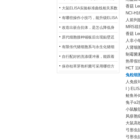
香菇 Len
异？
否存在杂菌污染？
大鼠ELISA实验标准曲线相关系数
NCI-H
偏低，可从哪些维度开展问题排
有哪些操作小技巧，能升级ELISA
人前列腺
查？
MRS琼
的LOD与LOQ性能？
改造出嵌合抗体，是怎么降低身
香菇 Len
体生成抗鼠抗体（HAMA）的？
原代细胞接种铺板后出现贴壁迟
人非小
缓、悬浮细胞数量偏多的现象的
有限传代猪细胞系与永生化猪细
人肾细胞
制霉菌素检
主要诱因
胞系，二者在增殖存活周期上有
自行配好的洗涤缓冲液，能跟着
热带假丝酵母
什么区别？
试剂盒原装干粉放一处储存吗？
保存枯草芽孢杆菌可采用哪些方
HCT 1
兔粒细胞
法？
人免疫球蛋白
I ) ELI
鲑鱼补体蛋
兔子α2抗纤
小鼠酸脱氢酶
风疹胞病
大鼠高铁血
弓形虫抗
弓形虫抗