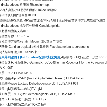
tinula edodes根瘤菌 Rhizobium sp.
1688(人典型小细胞肺细胞)5×106cells/瓶×2
平滑肌细胞*培养基100mL
脂基础/MRS琼脂/MRS酸菌琼脂/MRSA用于食品中酸菌的培养250克国产/进口
tinula edodes冻胶假丝酵母 Candida gelida
细胞肺细胞英文名称：
英文名称：OS-RC-2
定培养基/Nystatin Medium250克国产/进口
 Candida tropicalis树状黄杆菌 Flavobacterium arborescens
16(人结肠细胞)5×106cells/瓶×2
集落刺激因子(G-CSF)elisa检测试剂盒费用
风疹病毒 IgM(捕获法一步法)RV I
G Fc段受体ⅠFc GammaR I /CD64(Human Receptor I for the Fc region of
SA Kit 96T
白3C3 ELISA Kit 96T
溶酶Alpha2-AP (Rabbit Alpha2-Antiplasmin) ELISA Kit 96T
Mouse Lactate Dehydrogenase,LDH ELISA Kit 96T
毒 IgM(捕获法二步法)RV IgM
红蛋白MHB(Rat Methemoglobin,MHB) ELISA Kit 96T
体 IgG(间接法二步法)TOXO IgG
体 IgM(间接法二步法)TOXO IgM