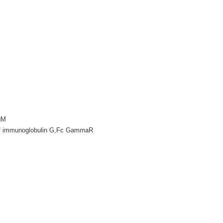
gM
 immunoglobulin G,Fc GammaR