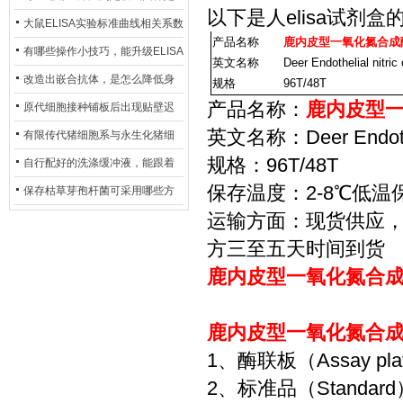
以下是
人elisa试剂盒
异？
否存在杂菌污染？
大鼠ELISA实验标准曲线相关系数
产品名称
鹿内皮型一氧化氮合成酶(
偏低，可从哪些维度开展问题排
有哪些操作小技巧，能升级ELISA
英文名称
Deer Endothelial nitri
查？
的LOD与LOQ性能？
改造出嵌合抗体，是怎么降低身
规格
96T/48T
产品名称：
鹿内皮型一氧
体生成抗鼠抗体（HAMA）的？
原代细胞接种铺板后出现贴壁迟
英文名称：Deer Endotheli
缓、悬浮细胞数量偏多的现象的
有限传代猪细胞系与永生化猪细
规格：96T/48T
主要诱因
胞系，二者在增殖存活周期上有
自行配好的洗涤缓冲液，能跟着
保存温度：2-8℃低温
什么区别？
试剂盒原装干粉放一处储存吗？
保存枯草芽孢杆菌可采用哪些方
运输方面：现货供应
法？
方三至五天时间到货
鹿内皮型一氧化氮合成酶(
鹿内皮型一氧化氮合成酶(
1、酶联板（Assay p
2、标准品（Standa