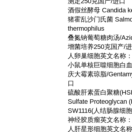
测定250克国产/进口
酒假丝酵母 Candida k
猪霍乱沙门氏菌 Salmonel
thermophilus
叠氮钠葡萄糖肉汤/Azid
增菌培养250克国产/
人卵巢细胞英文名称：
小鼠单核巨噬细胞白血病
庆大霉素琼脂/Gentam
口
硫酸肝素蛋白聚糖(HSPG
Sulfate Proteoglycan
SW1116(人结肠腺细胞)斯
神经胶质瘤英文名称：G
人肝星形细胞英文名称：