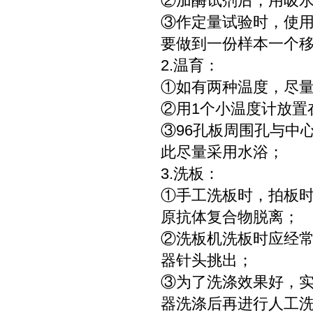
②加酶试剂后，用吸
③作定量试验时，使
要做到一份样本一个
2.温育：
①如有两种温度，尽
②用1个小温度计放置
③96孔板周围孔与中
此尽量采用水浴；
3.洗板：
①手工洗板时，拍板
原抗体复合物脱离；
②洗板机洗板时应经
器针头挑出；
③为了洗涤效果好，
器洗涤后再进行人工洗