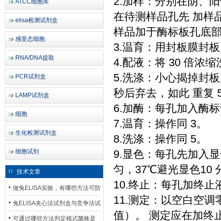
2.加样：分别在阴、阳
ATCC细胞库
在待测样品孔先 加样品
elisa检测试剂盒
样品加于酶标板孔底
感受态细胞
3.温育：用封板膜封板后
RNA/DNA提取
4.配液：将 30 倍浓
5.洗涤：小心揭掉封
PCR试剂盒
秒后弃去，如此 重复 
LAMP试剂盒
6.加酶：每孔加入酶标
细胞
7.温育：操作同 3。
生化检测试剂盒
8.洗涤：操作同 5。
细胞试剂
9.显色：每孔先加入显色
匀，37℃避光显色10 
技术文章
10.终止：每孔加终止
做兔ELISA实验，有哪些方法可防
11.测定：以空白空调
止平台效应发生？
兔ELISA夹心法试剂盒与竞争法试
值）。 测定应在加终止
剂盒，适用检测场景存在哪些差
可通过哪些方法判定模式菌株是