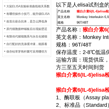
以下是
人elisa试剂盒
异？
否存在杂菌污染？
大鼠ELISA实验标准曲线相关系数
产品名称
猴白介素6(IL-6)eli
偏低，可从哪些维度开展问题排
有哪些操作小技巧，能升级ELISA
英文名称
Monkey Interleukin 6,I
查？
的LOD与LOQ性能？
改造出嵌合抗体，是怎么降低身
规格
96T/48T
产品名称：
猴白介素6(I
体生成抗鼠抗体（HAMA）的？
原代细胞接种铺板后出现贴壁迟
英文名称：Monkey Interle
缓、悬浮细胞数量偏多的现象的
有限传代猪细胞系与永生化猪细
规格：96T/48T
主要诱因
胞系，二者在增殖存活周期上有
自行配好的洗涤缓冲液，能跟着
保存温度：2-8℃低温
什么区别？
试剂盒原装干粉放一处储存吗？
保存枯草芽孢杆菌可采用哪些方
运输方面：现货供应
法？
方三至五天时间到货
猴白介素6(IL-6)eli
猴白介素6(IL-6)eli
1、酶联板（Assay p
2、标准品（Standa