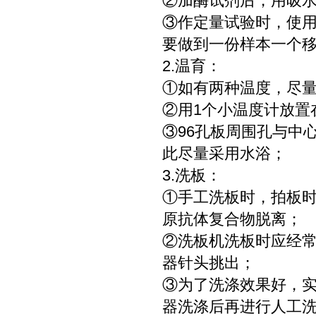
②加酶试剂后，用吸
③作定量试验时，使
要做到一份样本一个
2.温育：
①如有两种温度，尽
②用1个小温度计放置
③96孔板周围孔与中
此尽量采用水浴；
3.洗板：
①手工洗板时，拍板
原抗体复合物脱离；
②洗板机洗板时应经
器针头挑出；
③为了洗涤效果好，
器洗涤后再进行人工洗