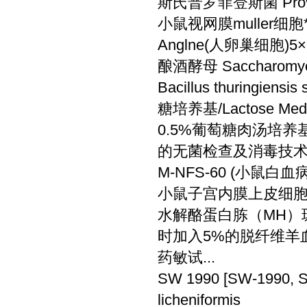
斯氏普罗菲登斯菌 Providen
小鼠视网膜muller细胞
Anglne(人卵巢细胞)5×1
酿酒酵母 Saccharom
Bacillus thuringiensis 
糖培养基/Lactose Me
0.5%葡萄糖肉汤培养基
的无菌检查及消毒技术
M-NFS-60 (小鼠白血病细
小鼠子宫内膜上皮细胞*培养
水解酪蛋白胨（MH）琼
时加入5%的脱纤维羊血，
药敏试...
SW 1990 [SW-1990
licheniformis