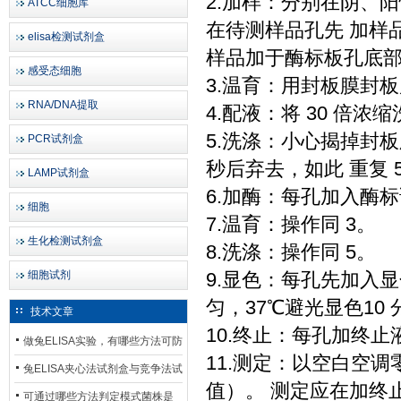
2.加样：分别在阴、阳
ATCC细胞库
在待测样品孔先 加样品
elisa检测试剂盒
样品加于酶标板孔底
感受态细胞
3.温育：用封板膜封板后
RNA/DNA提取
4.配液：将 30 倍浓
5.洗涤：小心揭掉封
PCR试剂盒
秒后弃去，如此 重复 
LAMP试剂盒
6.加酶：每孔加入酶标
细胞
7.温育：操作同 3。
生化检测试剂盒
8.洗涤：操作同 5。
细胞试剂
9.显色：每孔先加入显色
匀，37℃避光显色10 
技术文章
10.终止：每孔加终止
做兔ELISA实验，有哪些方法可防
11.测定：以空白空调
止平台效应发生？
兔ELISA夹心法试剂盒与竞争法试
值）。 测定应在加终止
剂盒，适用检测场景存在哪些差
可通过哪些方法判定模式菌株是