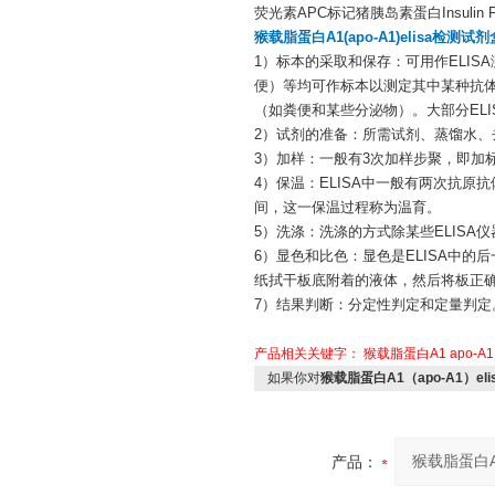
荧光素APC标记猪胰岛素蛋白Insulin Prot
猴载脂蛋白A1(apo-A1)elisa检测试
1）标本的采取和保存：可用作ELI
便）等均可作标本以测定其中某种抗
（如粪便和某些分泌物）。大部分ELI
2）试剂的准备：所需试剂、蒸馏水、
3）加样：一般有3次加样步聚，即加
4）保温：ELISA中一般有两次抗
间，这一保温过程称为温育。
5）洗涤：洗涤的方式除某些ELIS
6）显色和比色：显色是ELISA中
纸拭干板底附着的液体，然后将板正
7）结果判断：分定性判定和定量判定
产品相关关键字：
猴载脂蛋白A1
apo-A1
如果你对
猴载脂蛋白A1（apo-A1）e
产品：