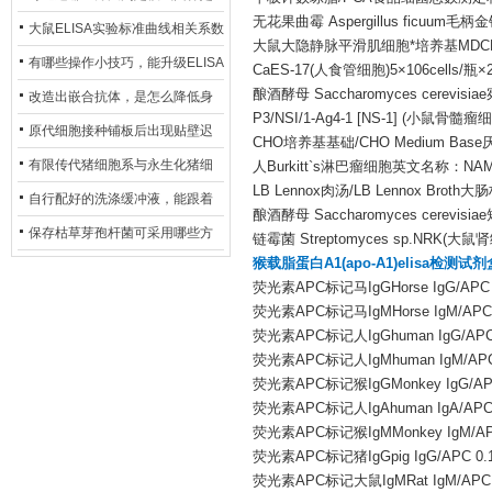
无花果曲霉 Aspergillus ficuum毛柄金钱
异？
否存在杂菌污染？
大鼠ELISA实验标准曲线相关系数
大鼠大隐静脉平滑肌细胞*培养基MDCK
偏低，可从哪些维度开展问题排
有哪些操作小技巧，能升级ELISA
CaES-17(人食管细胞)5×106cells/瓶×
查？
酿酒酵母 Saccharomyces cerevisiae宛
的LOD与LOQ性能？
改造出嵌合抗体，是怎么降低身
P3/NSI/1-Ag4-1 [NS-1] (小鼠骨髓瘤细
体生成抗鼠抗体（HAMA）的？
原代细胞接种铺板后出现贴壁迟
CHO培养基基础/CHO Medium Ba
缓、悬浮细胞数量偏多的现象的
有限传代猪细胞系与永生化猪细
人Burkitt`s淋巴瘤细胞英文名称：NA
LB Lennox肉汤/LB Lennox Bro
主要诱因
胞系，二者在增殖存活周期上有
自行配好的洗涤缓冲液，能跟着
酿酒酵母 Saccharomyces cerevisiae短柄
什么区别？
试剂盒原装干粉放一处储存吗？
保存枯草芽孢杆菌可采用哪些方
链霉菌 Streptomyces sp.NRK(大鼠
猴载脂蛋白A1(apo-A1)elisa检测试
法？
荧光素APC标记马IgGHorse IgG/APC 
荧光素APC标记马IgMHorse IgM/APC 
荧光素APC标记人IgGhuman IgG/APC 
荧光素APC标记人IgMhuman IgM/APC 
荧光素APC标记猴IgGMonkey IgG/APC
荧光素APC标记人IgAhuman IgA/APC 
荧光素APC标记猴IgMMonkey IgM/APC
荧光素APC标记猪IgGpig IgG/APC 0.
荧光素APC标记大鼠IgMRat IgM/APC 