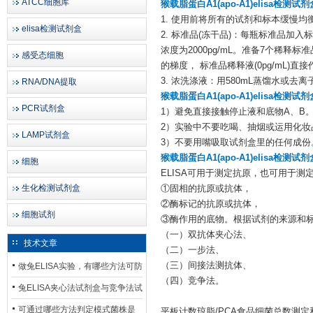
ATCC细胞库
猴载脂蛋白A1(apo-A1)elisa检测试
1. 使用前将所有的试剂和标本缓慢均衡至
elisa检测试剂盒
2. 标准品(冻干品)：每瓶标准品加
浓度为2000pg/mL。准备7个稀释
感受态细胞
的梯度， 标准品稀释液(0pg/mL
3. 浓洗涤液：用580mL蒸馏水或去离
RNA/DNA提取
猴载脂蛋白A1(apo-A1)elisa检测试
PCR试剂盒
1）避免直接接触停止液和底物A、B
2）实验中不要吃喝、抽烟或运用化妆
LAMP试剂盒
3）不要用嘴吸取试剂盒里的任何成份
猴载脂蛋白A1(apo-A1)elisa检测试
细胞
ELISA可用于测定抗原，也可用于
生化检测试剂盒
①固相的抗原或抗体，
②酶标记的抗原或抗体，
细胞试剂
③酶作用的底物。根据试剂的来源和
（一）双抗体夹心法、
技术文章
（二）一步法、
（三）间接法测抗体、
做兔ELISA实验，有哪些方法可防
（四）竞争法。
止平台效应发生？
兔ELISA夹心法试剂盒与竞争法试
剂盒，适用检测场景存在哪些差
可通过哪些方法判定模式菌株是
平板计数琼脂/PCA食品细菌总数测定