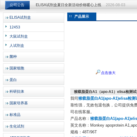
公司公告
ELISA试剂盒夏日全新活动价格暖心上线
2026-08-03
ELISA试剂盒夏日全新活动价格暖心上线
2026-08-03
产品展示
ELISA试剂盒
上海邦景实业有限公司
12453
大鼠试剂盒
人试剂盒
菌种
国家细胞
点击放大
蛋白
科研抗体
猴载脂蛋白A1（apo-A1）elisa检测
我司
猴载脂蛋白A1(apo-A1)elisa
国家培养基
靠性强，无效包退包换，公司提供免费
司在线客服。
标准品
产品名称：
猴载脂蛋白A1(apo-A1)e
英文名称：Monkey apoprotein A1,apo-
生化试剂
规格：48T/96T