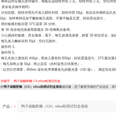
号：将样品对应微孔按序编号，每板应设阴性对照 2 孔、阳性对照 2 孔、空白对
，其余各步操作相同）
：分别在阴、阳性对照孔中加入阴性对照、阳性对照 50μl。然后在待测样品孔先 
 10μl。加样将样品加于酶标板孔底部，尽量不触及孔壁，轻轻晃动混匀，
：用封板膜封板后置 37℃温育 30 分钟。
：将 30 倍浓缩洗涤液用蒸馏水 30 倍稀释后备用。
涤：小心揭掉封板膜，弃去液体，甩干，每孔加满洗涤液，静置 30 秒后弃去，如此
：每孔加入酶标试剂 50μl，空白孔除外。
：操作同 3。
：操作同 5。
：每孔先加入显色剂 A50μl，再加入显色剂 B50μl，轻轻震荡混匀，37℃避光显色
止：每孔加终止液 50μl，终止反应（此时蓝色立转黄色）。
定：以空白空调零，450nm 波长依序测量各孔的吸光度（OD 值）。 测定应在加
关关键字：
鸭子碳酸酐酶
CA
elisa检测试剂盒
对
鸭子碳酸酐酶（CA）elisa检测试剂盒规格
感兴趣，想了解更详细的产品信息，填
产品：