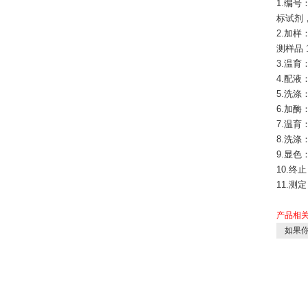
1.编
标试剂
2.加样
测样品
3.温育
4.配液
5.洗
6.加酶
7.温育
8.洗涤
9.显色
10.终
11.测
产品相
如果你