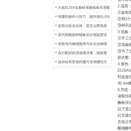
2.温育
异？
否存在杂菌污染？
大鼠ELISA实验标准曲线相关系数
①如有
偏低，可从哪些维度开展问题排
有哪些操作小技巧，能升级ELISA
②用1
查？
的LOD与LOQ性能？
③96
改造出嵌合抗体，是怎么降低身
3.洗板
体生成抗鼠抗体（HAMA）的？
原代细胞接种铺板后出现贴壁迟
①手工
缓、悬浮细胞数量偏多的现象的
有限传代猪细胞系与永生化猪细
②洗板
③为了
主要诱因
胞系，二者在增殖存活周期上有
自行配好的洗涤缓冲液，能跟着
的次数
什么区别？
试剂盒原装干粉放一处储存吗？
保存枯草芽孢杆菌可采用哪些方
4.显色
ELIS
法？
剂盒提供
30 
5.判定
读取结果
酶标仪
以下是
豇豆慢生
爪哇正青霉 
酿酒酵母 S