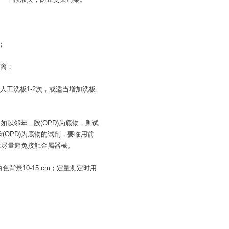
；
离；
工洗板1-2次，或适当增加洗板
如以邻苯二胺(OPD)为底物，则试
胺(OPD)为底物的试剂，要临用前
液应尽量避免接触金属器械。
背景10-15 cm；定量测定时用
。