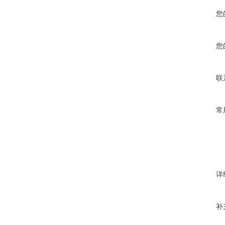
您
您
联
常
详
补