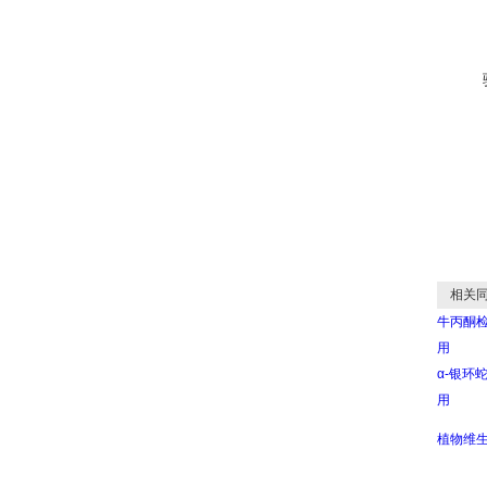
相关同
牛丙酮检测
用
α-银环蛇
用
植物维生