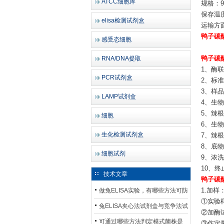
ATCC细胞库
规格：96
保存温度
elisa检测试剂盒
运输方
鸭子碳酸
感受态细胞
RNA/DNA提取
鸭子碳酸
1、酶联
PCR试剂盒
2、标准
3、样品稀
LAMP试剂盒
4、生物素
5、辣根过
细胞
6、生物素
生化检测试剂盒
7、辣根
8、底物溶
细胞试剂
9、浓洗
10、终止
技术文章
鸭子碳酸
做兔ELISA实验，有哪些方法可防
1.加样
①实验
止平台效应发生？
兔ELISA夹心法试剂盒与竞争法试
②加酶
剂盒，适用检测场景存在哪些差
可通过哪些方法判定模式菌株是
③作定