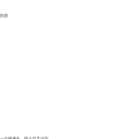
到货
一个移液头，防止交叉污染。