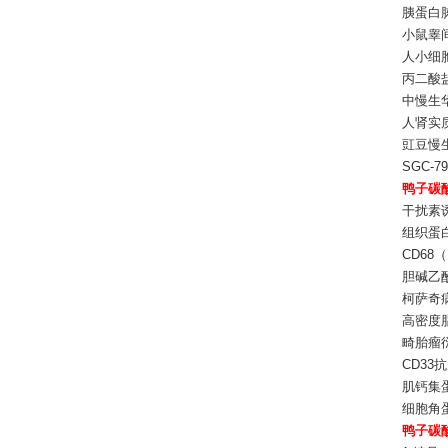
胰蛋白胨
小鼠睾间
人小细胞
丙二酸盐
中慢生华癸
人肾实
豇豆慢生根
SGC-7
鸭子碳酸
干扰素诱
组织蛋白酶
CD68（
胆碱乙酰转
柯萨奇病毒
高密度脂
畸胎瘤衍
CD33抗
肌钙集蛋白
细胞角蛋白
鸭子碳酸