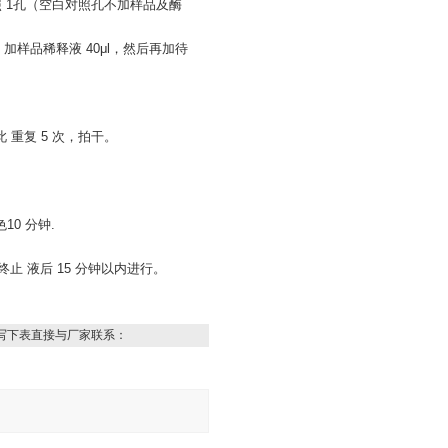
照 1孔（空白对照孔不加样品及酶
加样品稀释液 40μl，然后再加待
 重复 5 次，拍干。
10 分钟.
终止 液后 15 分钟以内进行。
写下表直接与厂家联系：