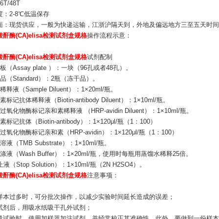
T/48T
：2-8℃低温保存
面：现货供应，一般为快递运输，江浙沪隔天到，外地及偏远地方三至五天时间
酐酶(CA)elisa检测试剂盒规格
操作流程示意：
酐酶(CA)elisa检测试剂盒规格
试剂配制
板（Assay plate ）：一块（96孔或者48孔）。
品（Standard）：2瓶（冻干品）。
释液（Sample Diluent）：1×20ml/瓶。
标记抗体稀释液（Biotin-antibody Diluent）：1×10ml/瓶。
氧化物酶标记亲和素稀释液 （HRP-avidin Diluent）：1×10ml/瓶。
标记抗体（Biotin-antibody）：1×120μl/瓶（1：100）
过氧化物酶标记亲和素（HRP-avidin）：1×120μl/瓶（1：100）
液（TMB Substrate）：1×10ml/瓶。
涤液（Wash Buffer）：1×20ml/瓶，使用时每瓶用蒸馏水稀释25倍。
液（Stop Solution）：1×10ml/瓶（2N H2SO4）。
酐酶(CA)elisa检测试剂盒规格
注意事项：
：
样本过多时，可分批次操作，以减少实验时间延长造成的误差；
试剂后，用吸水纸吸干孔外试剂；
量试验时，使用加样器加注试剂，并经常校正其准确性，此外，要做到一份样本