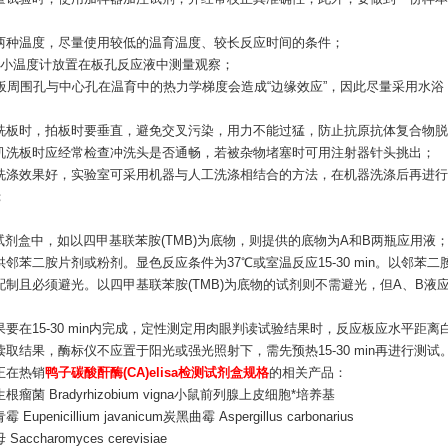
：
两种温度，尽量使用较低的温育温度、较长反应时间的条件；
个小温度计放置在板孔反应液中测量观察；
孔板周围孔与中心孔在温育中的热力学梯度会造成“边缘效应”，因此尽量采用水浴
：
洗板时，拍板时要垂直，避免交叉污染，用力不能过猛，防止抗原抗体复合物脱
机洗板时应经常检查冲洗头是否通畅，若被杂物堵塞时可用注射器针头挑出；
洗涤效果好，实验室可采用机器与人工洗涤相结合的方法，在机器洗涤后再进行人
；
：
A试剂盒中，如以四甲基联苯胺(TMB)为底物，则提供的底物为A和B两瓶应用液；
邻苯二胺片剂或粉剂。显色反应条件为37℃或室温反应15-30 min。以邻苯二
min配制且必须避光。以四甲基联苯胺(TMB)为底物的试剂则不需避光，但A、B
：
要在15-30 min内完成，定性测定用肉眼判读试验结果时，反应板应水平距离白色
读取结果，酶标仪不应置于阳光或强光照射下，需先预热15-30 min再进行测试
正在热销
鸭子碳酸酐酶(CA)elisa检测试剂盒规格
的相关产品：
根瘤菌 Bradyrhizobium vigna小鼠前列腺上皮细胞*培养基
Eupenicillium javanicum炭黑曲霉 Aspergillus carbonarius
accharomyces cerevisiae