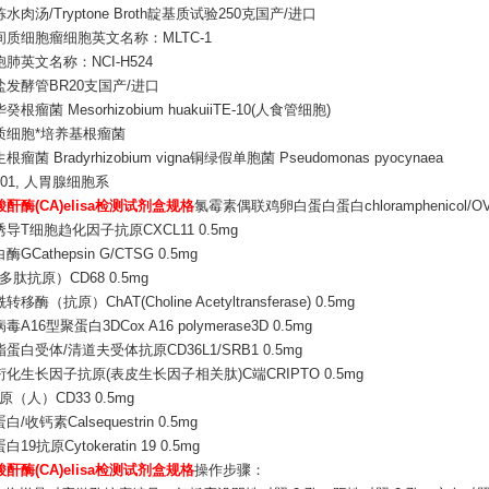
水肉汤/Tryptone Broth靛基质试验250克国产/进口
质细胞瘤细胞英文名称：MLTC-1
肺英文名称：NCI-H524
发酵管BR20支国产/进口
根瘤菌 Mesorhizobium huakuiiTE-10(人食管细胞)
质细胞*培养基根瘤菌
瘤菌 Bradyrhizobium vigna铜绿假单胞菌 Pseudomonas pyocynaea
901, 人胃腺细胞系
酐酶(CA)elisa检测试剂盒规格
氯霉素偶联鸡卵白蛋白蛋白chloramphenicol/OV
导T细胞趋化因子抗原CXCL11 0.5mg
GCathepsin G/CTSG 0.5mg
多肽抗原）CD68 0.5mg
移酶（抗原）ChAT(Choline Acetyltransferase) 0.5mg
A16型聚蛋白3DCox A16 polymerase3D 0.5mg
蛋白受体/清道夫受体抗原CD36L1/SRB1 0.5mg
化生长因子抗原(表皮生长因子相关肽)C端CRIPTO 0.5mg
原（人）CD33 0.5mg
/收钙素Calsequestrin 0.5mg
19抗原Cytokeratin 19 0.5mg
酐酶(CA)elisa检测试剂盒规格
操作步骤：