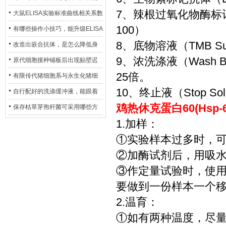
7、辣根过氧化物酶标记亲和
异？
否存在杂菌污染？
大鼠ELISA实验标准曲线相关系数
100）
偏低，可从哪些维度开展问题排
有哪些操作小技巧，能升级ELISA
8、底物溶液（TMB Sub
查？
的LOD与LOQ性能？
改造出嵌合抗体，是怎么降低身
9、浓洗涤液（Wash 
体生成抗鼠抗体（HAMA）的？
原代细胞接种铺板后出现贴壁迟
25倍。
缓、悬浮细胞数量偏多的现象的
有限传代猪细胞系与永生化猪细
10、终止液（Stop Sol
主要诱因
胞系，二者在增殖存活周期上有
自行配好的洗涤缓冲液，能跟着
鸡热休克蛋白60(Hsp-
什么区别？
试剂盒原装干粉放一处储存吗？
保存枯草芽孢杆菌可采用哪些方
1.加样：
法？
①实验样本过多时，
②加酶试剂后，用吸
③作定量试验时，使
要做到一份样本一个
2.温育：
①如有两种温度，尽