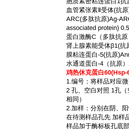
胞质紧密粘连蛋白1抗原ZO-
血管紧张素Ⅱ受体(抗原)Angiot
ARC(多肽抗原)Ag-ARC(ARG
associated protein) 0
蛋白激酶C（多肽抗原）Akt/P
肾上腺素能受体β1(抗原)Beta
膜粘连蛋白-5(抗原)Annex
水通道蛋白-4（抗原）AQP4(
鸡热休克蛋白60(Hsp-
1.编号：将样品对应
2 孔、空白对照 1
相同）
2.加样：分别在阴、阳
在待测样品孔先 加样品
样品加于酶标板孔底