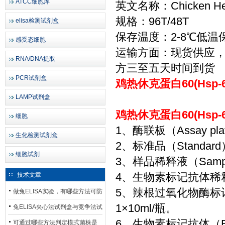
ATCC细胞库
英文名称：Chicken Heat 
规格：96T/48T
elisa检测试剂盒
保存温度：2-8℃低温
感受态细胞
运输方面：现货供应
RNA/DNA提取
方三至五天时间到货
PCR试剂盒
鸡热休克蛋白60(Hsp-
LAMP试剂盒
鸡热休克蛋白60(Hsp-
细胞
1、酶联板（Assay p
生化检测试剂盒
2、标准品（Standa
细胞试剂
3、样品稀释液（Sample
4、生物素标记抗体稀释液（Bi
技术文章
5、辣根过氧化物酶标记亲和
做兔ELISA实验，有哪些方法可防
1×10ml/瓶。
止平台效应发生？
兔ELISA夹心法试剂盒与竞争法试
6、生物素标记抗体（Bioti
剂盒，适用检测场景存在哪些差
可通过哪些方法判定模式菌株是