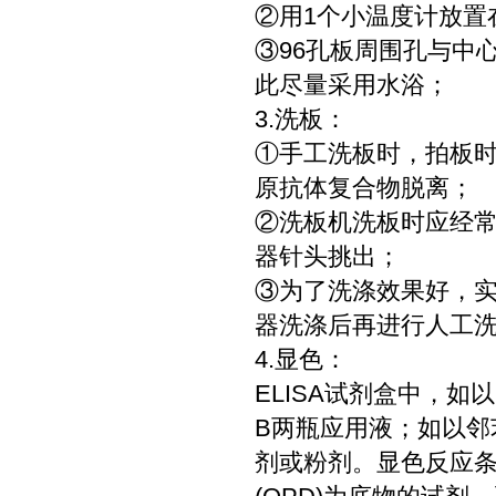
②用1个小温度计放置
③96孔板周围孔与中
此尽量采用水浴；
3.洗板：
①手工洗板时，拍板
原抗体复合物脱离；
②洗板机洗板时应经
器针头挑出；
③为了洗涤效果好，
器洗涤后再进行人工洗
4.显色：
ELISA试剂盒中，如
B两瓶应用液；如以邻
剂或粉剂。显色反应条件