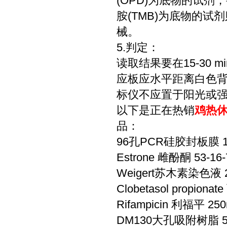
(OPD)为底物的试剂
胺(TMB)为底物的
械。
5.判定：
读取结果要在15-30
应板应水平距离白色背景
标仪不应置于阳光或强光
以下是正在热销
鸡热休克
品：
96孔PCR硅胶封板膜 1
Estrone 雌酚酮 53-16
Weigert苏木素染色液 2
Clobetasol propio
Rifampicin 利福平 25
DM130大孔吸附树脂 5