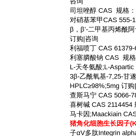
咨询
司坦唑醇 CAS 规格：1
对硝基苯甲CAS 555-1
β，β’-二甲基丙烯酰阿卡宁
订购|咨询
利福喷丁 CAS 61379-
利塞膦酸钠 CAS 规格
L-天冬氨酸;L-Asparti
3β-乙酰氧基-7,25-甘遂
HPLC≥98%;5mg 订
查斯马宁 CAS 5066-
喜树碱 CAS 211445
马卡因;Maackiain CA
猪角化细胞生长因子(KG
子αV多肽Integrin alph