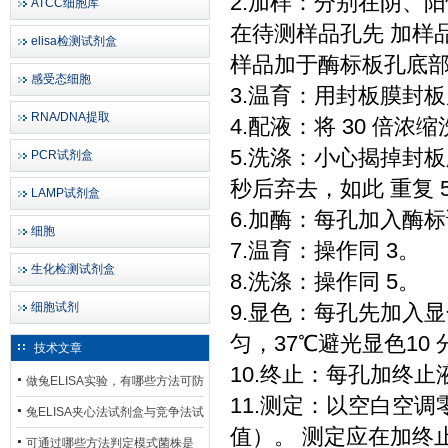
2.加样：分别在阴、阳
ATCC细胞库
在待测样品孔先 加样品
elisa检测试剂盒
样品加于酶标板孔底
感受态细胞
3.温育：用封板膜封板后
RNA/DNA提取
4.配液：将 30 倍浓
5.洗涤：小心揭掉封
PCR试剂盒
秒后弃去，如此 重复 
LAMP试剂盒
6.加酶：每孔加入酶标
细胞
7.温育：操作同 3。
生化检测试剂盒
8.洗涤：操作同 5。
细胞试剂
9.显色：每孔先加入显色
匀，37℃避光显色10 
技术文章
10.终止：每孔加终止
做兔ELISA实验，有哪些方法可防
11.测定：以空白空调
止平台效应发生？
兔ELISA夹心法试剂盒与竞争法试
值）。 测定应在加终止
剂盒，适用检测场景存在哪些差
可通过哪些方法判定模式菌株是