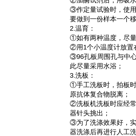
②加酶试剂后，用吸
③作定量试验时，使
要做到一份样本一个
2.温育：
①如有两种温度，尽
②用1个小温度计放置
③96孔板周围孔与中
此尽量采用水浴；
3.洗板：
①手工洗板时，拍板
原抗体复合物脱离；
②洗板机洗板时应经
器针头挑出；
③为了洗涤效果好，
器洗涤后再进行人工洗