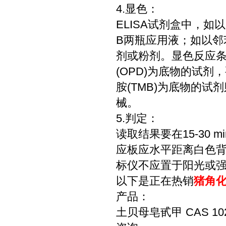
4.显色：
ELISA试剂盒中，如
B两瓶应用液；如以邻
剂或粉剂。显色反应条件
(OPD)为底物的试剂
胺(TMB)为底物的
械。
5.判定：
读取结果要在15-30
应板应水平距离白色背景
标仪不应置于阳光或强光
以下是正在热销
猪角化
产品：
土贝母皂甙甲 CAS 1020