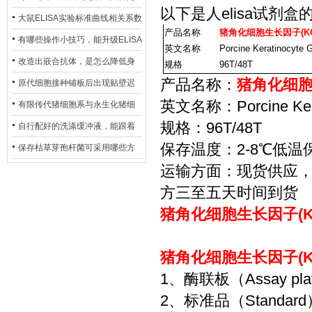
以下是
人elisa试剂盒
异？
否存在杂菌污染？
大鼠ELISA实验标准曲线相关系数
产品名称
猪角化细胞生长因子(KG
偏低，可从哪些维度开展问题排
有哪些操作小技巧，能升级ELISA
英文名称
Porcine Keratinocyte 
查？
的LOD与LOQ性能？
改造出嵌合抗体，是怎么降低身
规格
96T/48T
产品名称：
猪角化细胞生
体生成抗鼠抗体（HAMA）的？
原代细胞接种铺板后出现贴壁迟
英文名称：Porcine Kerati
缓、悬浮细胞数量偏多的现象的
有限传代猪细胞系与永生化猪细
规格：96T/48T
主要诱因
胞系，二者在增殖存活周期上有
自行配好的洗涤缓冲液，能跟着
保存温度：2-8℃低温
什么区别？
试剂盒原装干粉放一处储存吗？
保存枯草芽孢杆菌可采用哪些方
运输方面：现货供应
法？
方三至五天时间到货
猪角化细胞生长因子(KG
猪角化细胞生长因子(KG
1、酶联板（Assay p
2、标准品（Standa