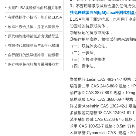
3）不要用嘴吸取试剂盒里的任何成份
异？
否存在杂菌污染？
大鼠ELISA实验标准曲线相关系数
猪免疫球蛋白M(IgM)elisa检测试剂
偏低，可从哪些维度开展问题排
有哪些操作小技巧，能升级ELISA
ELISA可用于测定抗原，也可用于
查？
①固相的抗原或抗体，
的LOD与LOQ性能？
改造出嵌合抗体，是怎么降低身
②酶标记的抗原或抗体，
体生成抗鼠抗体（HAMA）的？
原代细胞接种铺板后出现贴壁迟
③酶作用的底物。根据试剂的来源和
缓、悬浮细胞数量偏多的现象的
有限传代猪细胞系与永生化猪细
（一）双抗体夹心法、
（二）一步法、
主要诱因
胞系，二者在增殖存活周期上有
自行配好的洗涤缓冲液，能跟着
（三）间接法测抗体、
什么区别？
试剂盒原装干粉放一处储存吗？
保存枯草芽孢杆菌可采用哪些方
（四）竞争法。
法？
野鹫尾苷;Lridin CAS 491-74-7 规格
瑞香素二甲 CAS 2445-80-9 规格：HP
葫芦素D CAS 3877-86-9 规格：10m
鼠尾草酸 CAS CAS:3650-09-7 规格
洋艾素;Absinthin CAS 1362-42-1
多被银莲花皂苷R8 CAS 124961-61-
苯甲酰新原碱 CAS 63238-67-5 规格
苯甲 CAS 100-52-7 规格：0.5ml 订
木犀草苷;Cynaroside CAS 规格：2