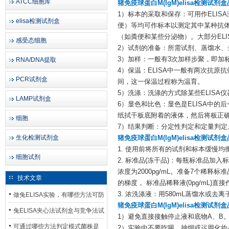
ATCC细胞库
猪免疫球蛋白M(IgM)elisa检测试剂
1）标本的采取和保存：可用作ELI
elisa检测试剂盒
便）等均可作标本以测定其中某种抗
（如粪便和某些分泌物）。大部分ELI
感受态细胞
2）试剂的准备：所需试剂、蒸馏水、
3）加样：一般有3次加样步聚，即加
RNA/DNA提取
4）保温：ELISA中一般有两次抗
PCR试剂盒
间，这一保温过程称为温育。
5）洗涤：洗涤的方式除某些ELIS
LAMP试剂盒
6）显色和比色：显色是ELISA中
纸拭干板底附着的液体，然后将板正
细胞
7）结果判断：分定性判定和定量判定
生化检测试剂盒
猪免疫球蛋白M(IgM)elisa检测试剂
1. 使用前将所有的试剂和标本缓慢均衡至
细胞试剂
2. 标准品(冻干品)：每瓶标准品加
浓度为2000pg/mL。准备7个稀释
技术文章
的梯度， 标准品稀释液(0pg/mL
3. 浓洗涤液：用580mL蒸馏水或去离
做兔ELISA实验，有哪些方法可防
猪免疫球蛋白M(IgM)elisa检测试剂
止平台效应发生？
兔ELISA夹心法试剂盒与竞争法试
1）避免直接接触停止液和底物A、B
剂盒，适用检测场景存在哪些差
可通过哪些方法判定模式菌株是
2）实验中不要吃喝、抽烟或运用化妆