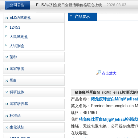
公司公告
ELISA试剂盒夏日全新活动价格暖心上线
2026-08-03
ELISA试剂盒夏日全新活动价格暖心上线
2026-08-03
产品展示
ELISA试剂盒
上海邦景实业有限公司
12453
大鼠试剂盒
人试剂盒
菌种
国家细胞
点击放大
蛋白
科研抗体
猪免疫球蛋白M（IgM）elisa检测试
产品名称：
猪免疫球蛋白M(IgM)eli
国家培养基
英文名称：Porcine Immunoglobulin M,
规格：48T/96T
标准品
我司
猪免疫球蛋白M(IgM)elisa检测
性强，无效包退包换，公司提供免费代
生化试剂
在线客服。