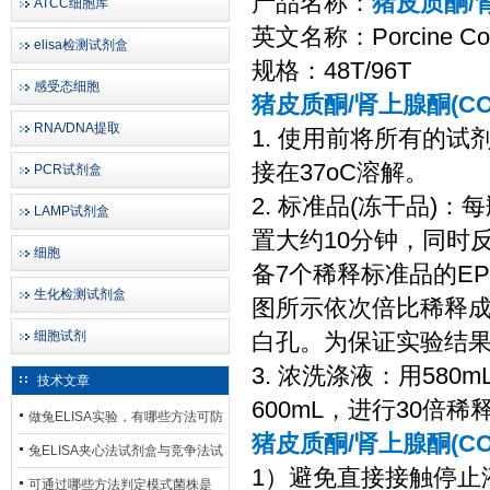
产品名称：
猪皮质酮/肾
ATCC细胞库
英文名称：Porcine Corti
elisa检测试剂盒
规格：48T/96T
感受态细胞
猪皮质酮/肾上腺酮(CO
RNA/DNA提取
1. 使用前将所有的试剂
接在37oC溶解。
PCR试剂盒
2. 标准品(冻干品)
LAMP试剂盒
置大约10分钟，同时反
细胞
备7个稀释标准品的EP
生化检测试剂盒
图所示依次倍比稀释成不
细胞试剂
白孔。为保证实验结
3. 浓洗涤液：用58
技术文章
600mL，进行30倍稀
做兔ELISA实验，有哪些方法可防
猪皮质酮/肾上腺酮(CO
止平台效应发生？
兔ELISA夹心法试剂盒与竞争法试
1）避免直接接触停止
剂盒，适用检测场景存在哪些差
可通过哪些方法判定模式菌株是