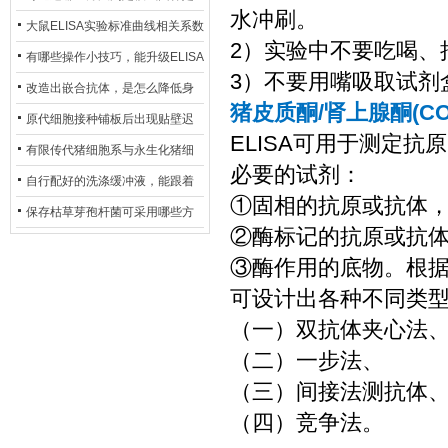
水冲刷。
异？
否存在杂菌污染？
大鼠ELISA实验标准曲线相关系数
2）实验中不要吃喝、
偏低，可从哪些维度开展问题排
有哪些操作小技巧，能升级ELISA
3）不要用嘴吸取试剂
查？
的LOD与LOQ性能？
改造出嵌合抗体，是怎么降低身
猪皮质酮/肾上腺酮(CO
体生成抗鼠抗体（HAMA）的？
原代细胞接种铺板后出现贴壁迟
ELISA可用于测定
缓、悬浮细胞数量偏多的现象的
有限传代猪细胞系与永生化猪细
必要的试剂：
主要诱因
胞系，二者在增殖存活周期上有
自行配好的洗涤缓冲液，能跟着
①固相的抗原或抗体
什么区别？
试剂盒原装干粉放一处储存吗？
保存枯草芽孢杆菌可采用哪些方
②酶标记的抗原或抗
法？
③酶作用的底物。根
可设计出各种不同类
（一）双抗体夹心法
（二）一步法、
（三）间接法测抗体
（四）竞争法。