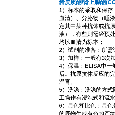
猪皮质酮/肾上腺酮(CO
1）标本的采取和保存
血清）、分泌物（唾
定其中某种抗体或抗
液），有些则需经预处
均以血清为标本；
2）试剂的准备：所需
3）加样：一般有3次
4）保温：ELISA
后。抗原抗体反应的
温育。
5）洗涤：洗涤的方式
工操作有浸泡式和流
6）显色和比色：显色
的底物生成有色的产