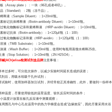
板（Assay plate ）：一块（96孔或者48孔）。
品（Standard）：2瓶（冻干品）。
释液（Sample Diluent）：1×20ml/瓶。
标记抗体稀释液（Biotin-antibody Diluent）：1×10ml/瓶。
氧化物酶标记亲和素稀释液 （HRP-avidin Diluent）：1×10ml/瓶。
标记抗体（Biotin-antibody）：1×120μl/瓶（1：100）
过氧化物酶标记亲和素（HRP-avidin）：1×120μl/瓶（1：100）
液（TMB Substrate）：1×10ml/瓶。
涤液（Wash Buffer）：1×20ml/瓶，使用时每瓶用蒸馏水稀释25倍。
液（Stop Solution）：1×10ml/瓶（2N H2SO4）。
碱(ACh)elisa检测试剂盒品牌
注意事项：
：
样本过多时，可分批次操作，以减少实验时间延长造成的误差；
试剂后，用吸水纸吸干孔外试剂；
量试验时，使用加样器加注试剂，并经常校正其准确性，此外，要做到一份样本
：
两种温度，尽量使用较低的温育温度、较长反应时间的条件；
个小温度计放置在板孔反应液中测量观察；
孔板周围孔与中心孔在温育中的热力学梯度会造成“边缘效应”，因此尽量采用水浴
：