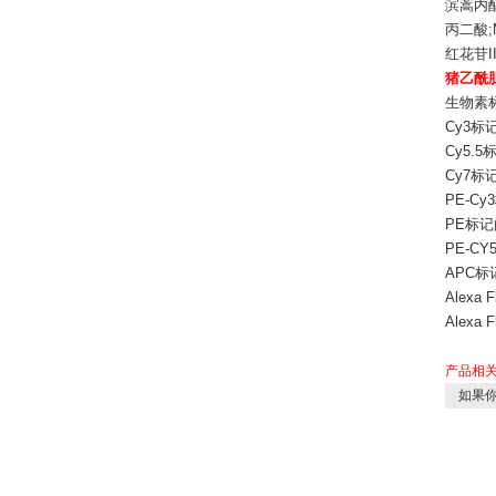
滨蒿内酯 
丙二酸;M
红花苷II
猪乙酰胆
生物素标记
Cy3标记的
Cy5.5标
Cy7标记的
PE-Cy3
PE标记的兔
PE-CY5
APC标记的
Alexa 
Alexa 
产品相
如果你