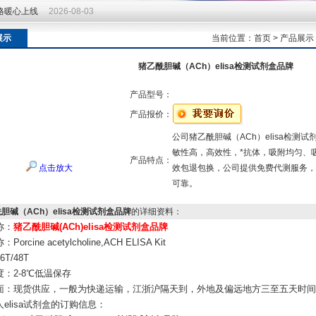
价格暖心上线
2026-08-03
价格暖心上线
2026-08-03
展示
当前位置：
首页
>
产品展示
猪乙酰胆碱（ACh）elisa检测试剂盒品牌
产品型号：
产品报价：
公司猪乙酰胆碱（ACh）elisa检
敏性高，高效性，*抗体，吸附均匀、
产品特点：
点击放大
效包退包换，公司提供免费代测服务，各
可靠。
胆碱（ACh）elisa检测试剂盒品牌
的详细资料：
称：
猪乙酰胆碱(ACh)elisa检测试剂盒品牌
orcine acetylcholine,ACH ELISA Kit
T/48T
：2-8℃低温保存
面：现货供应，一般为快递运输，江浙沪隔天到，外地及偏远地方三至五天时间
人elisa试剂盒
的订购信息：