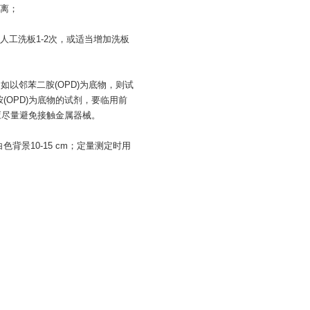
离；
工洗板1-2次，或适当增加洗板
如以邻苯二胺(OPD)为底物，则试
胺(OPD)为底物的试剂，要临用前
液应尽量避免接触金属器械。
背景10-15 cm；定量测定时用
。