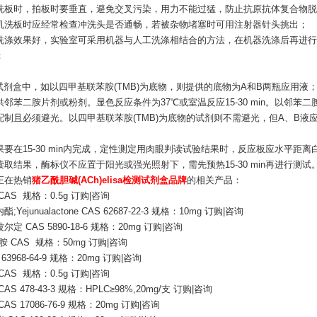
洗板时，拍板时要垂直，避免交叉污染，用力不能过猛，防止抗原抗体复合物脱
机洗板时应经常检查冲洗头是否通畅，若被杂物堵塞时可用注射器针头挑出；
洗涤效果好，实验室可采用机器与人工洗涤相结合的方法，在机器洗涤后再进行人
；
：
A试剂盒中，如以四甲基联苯胺(TMB)为底物，则提供的底物为A和B两瓶应用液；
邻苯二胺片剂或粉剂。显色反应条件为37℃或室温反应15-30 min。以邻苯二
min配制且必须避光。以四甲基联苯胺(TMB)为底物的试剂则不需避光，但A、B
：
要在15-30 min内完成，定性测定用肉眼判读试验结果时，反应板应水平距离白色
读取结果，酶标仪不应置于阳光或强光照射下，需先预热15-30 min再进行测试
正在热销
猪乙酰胆碱(ACh)elisa检测试剂盒品牌
的相关产品：
CAS 规格：0.5g 订购|咨询
;Yejunualactone CAS 62687-22-3 规格：10mg 订购|咨询
定 CAS 5890-18-6 规格：20mg 订购|咨询
二胺 CAS 规格：50mg 订购|咨询
 63968-64-9 规格：20mg 订购|咨询
CAS 规格：0.5g 订购|咨询
AS 478-43-3 规格：HPLC≥98%,20mg/支 订购|咨询
AS 17086-76-9 规格：20mg 订购|咨询