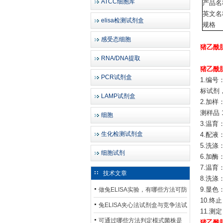
ATCC细胞库
产品名
英文名
elisa检测试剂盒
规格
感受态细胞
猪乙酰胆
RNA/DNA提取
猪乙酰胆
PCR试剂盒
1.编
标试剂
LAMP试剂盒
2.加样
测样品
细胞
3.温育
生化检测试剂盒
4.配液
5.洗
细胞试剂
6.加酶
7.温育
技术文章
8.洗涤
做兔ELISA实验，有哪些方法可防
9.显色
10.终
止平台效应发生？
兔ELISA夹心法试剂盒与竞争法试
11.测
剂盒，适用检测场景存在哪些差
可通过哪些方法判定模式菌株是
猪乙酰胆