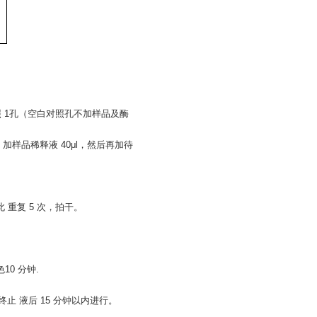
照 1孔（空白对照孔不加样品及酶
加样品稀释液 40μl，然后再加待
 重复 5 次，拍干。
10 分钟.
终止 液后 15 分钟以内进行。