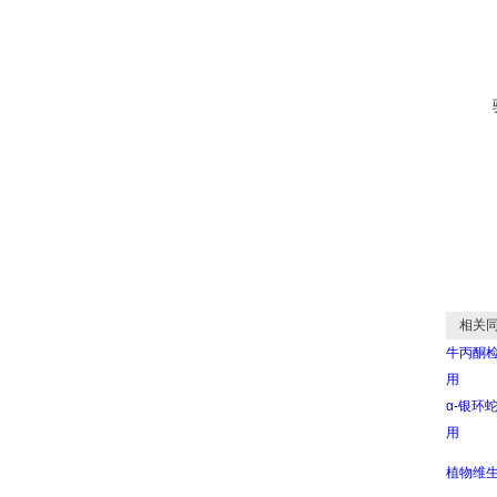
相关同
牛丙酮检测
用
α-银环蛇
用
植物维生