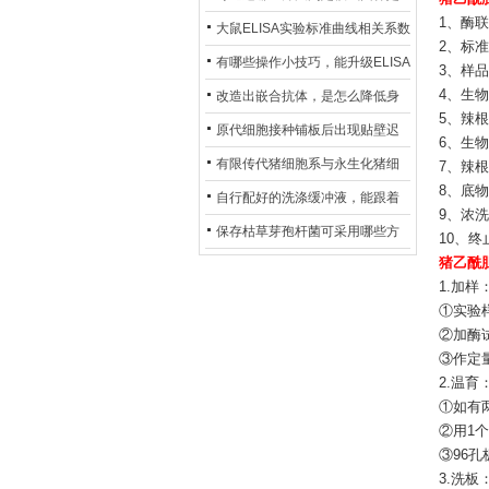
1、酶联
异？
否存在杂菌污染？
大鼠ELISA实验标准曲线相关系数
2、标准
偏低，可从哪些维度开展问题排
有哪些操作小技巧，能升级ELISA
3、样品稀
查？
的LOD与LOQ性能？
4、生物素
改造出嵌合抗体，是怎么降低身
5、辣根过
体生成抗鼠抗体（HAMA）的？
原代细胞接种铺板后出现贴壁迟
6、生物素
缓、悬浮细胞数量偏多的现象的
有限传代猪细胞系与永生化猪细
7、辣根
8、底物溶
主要诱因
胞系，二者在增殖存活周期上有
自行配好的洗涤缓冲液，能跟着
9、浓洗
什么区别？
试剂盒原装干粉放一处储存吗？
保存枯草芽孢杆菌可采用哪些方
10、终止
猪乙酰胆
法？
1.加样
①实验
②加酶
③作定
2.温育
①如有
②用1
③96
3.洗板