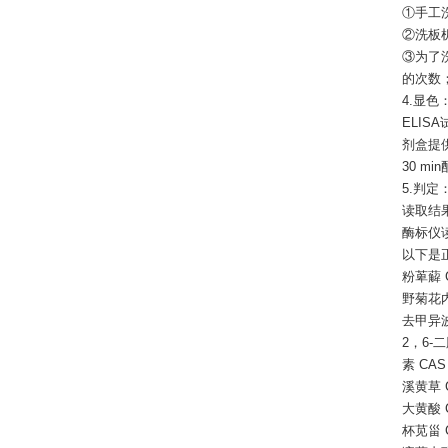
①手工
②洗板
③为了
的次数
4.显色
ELIS
剂盒提供
30 
5.判定
读取结果
酶标仪
以下是
粉萆薢 
野菊花内酯
去甲异波尔
2，6-
素 CAS
溪黄草 
大黄酸 C
杯苋甾 C