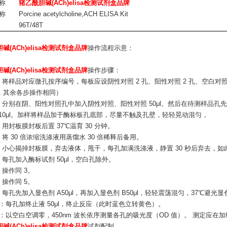
称
猪乙酰胆碱(ACh)elisa检测试剂盒品牌
称
Porcine acetylcholine,ACH ELISA Kit
96T/48T
碱(ACh)elisa检测试剂盒品牌
操作流程示意：
碱(ACh)elisa检测试剂盒品牌
操作步骤：
号：将样品对应微孔按序编号，每板应设阴性对照 2 孔、阳性对照 2 孔、空白对
，其余各步操作相同）
：分别在阴、阳性对照孔中加入阴性对照、阳性对照 50μl。然后在待测样品孔先 
 10μl。加样将样品加于酶标板孔底部，尽量不触及孔壁，轻轻晃动混匀，
：用封板膜封板后置 37℃温育 30 分钟。
：将 30 倍浓缩洗涤液用蒸馏水 30 倍稀释后备用。
涤：小心揭掉封板膜，弃去液体，甩干，每孔加满洗涤液，静置 30 秒后弃去，如此
：每孔加入酶标试剂 50μl，空白孔除外。
：操作同 3。
：操作同 5。
：每孔先加入显色剂 A50μl，再加入显色剂 B50μl，轻轻震荡混匀，37℃避光显色
止：每孔加终止液 50μl，终止反应（此时蓝色立转黄色）。
定：以空白空调零，450nm 波长依序测量各孔的吸光度（OD 值）。 测定应在加
碱(ACh)elisa检测试剂盒品牌
试剂配制