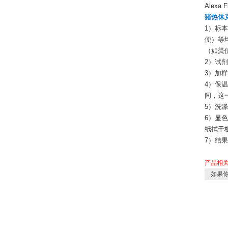
Alexa 
猪热休克
1）标
便）等
（如粪
2）试
3）加
4）保
间，这
5）洗
6）显
纸拭干
7）结
产品相
如果你