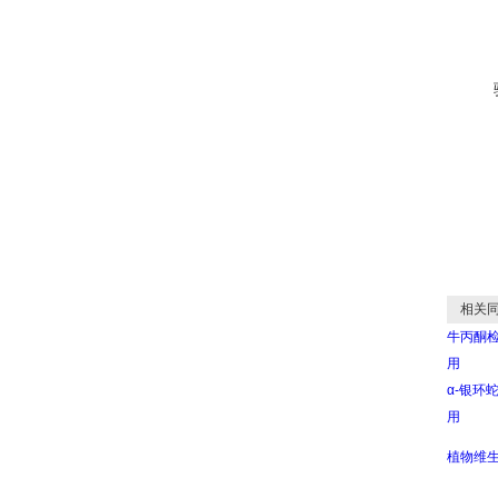
相关同
牛丙酮检测
用
α-银环蛇
用
植物维生