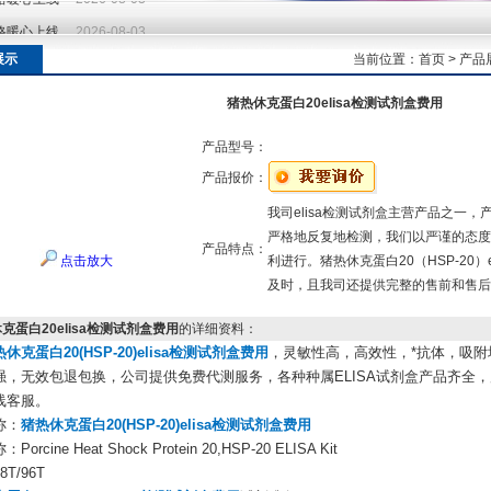
价格暖心上线
2026-08-03
价格暖心上线
2026-08-03
展示
当前位置：
首页
>
产品
猪热休克蛋白20elisa检测试剂盒费用
产品型号：
产品报价：
我司elisa检测试剂盒主营产品之一
严格地反复地检测，我们以严谨的态度
产品特点：
点击放大
利进行。猪热休克蛋白20（HSP-20）
及时，且我司还提供完整的售前和售后
克蛋白20elisa检测试剂盒费用
的详细资料：
休克蛋白20(HSP-20)elisa检测试剂盒费用
，灵敏性高，高效性，*抗体，吸
强，无效包退包换，公司提供免费代测服务，各种种属ELISA试剂盒产品齐全
线客服。
称：
猪热休克蛋白20(HSP-20)elisa检测试剂盒费用
orcine Heat Shock Protein 20,HSP-20 ELISA Kit
T/96T