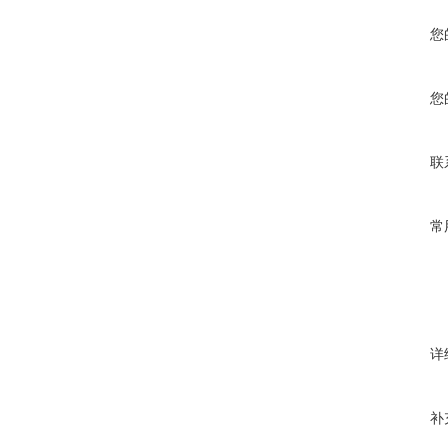
您
您
联
常
详
补