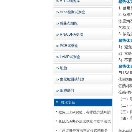
ATCC细胞库
猪热休克
1. 使
elisa检测试剂盒
2. 
浓度为2
感受态细胞
的梯度
3. 浓
RNA/DNA提取
猪热休克
PCR试剂盒
1）避
2）实
LAMP试剂盒
3）不
猪热休克
细胞
ELI
生化检测试剂盒
①固相
②酶标
细胞试剂
③酶作
（一）
技术文章
（二）
（三）
做兔ELISA实验，有哪些方法可防
（四）
止平台效应发生？
兔ELISA夹心法试剂盒与竞争法试
剂盒，适用检测场景存在哪些差
可通过哪些方法判定模式菌株是
莲心碱高酸