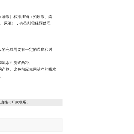
物（唾液）和排泄物（如尿液、粪
、尿液），有些则需经预处理
反应的完成需要有一定的温度和时
和流水冲洗式两种。
色的产物。比色前应先用洁净的吸水
。
表直接与厂家联系：