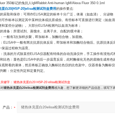
Fluor 350标记的兔抗人IgMRabbit Anti-human IgM/Alexa Fluor 350 0.1ml
蛋白20(HSP-20)elisa检测试剂盒费用
的操作要点:
本的采取和保存：可用作ELISA测定的标本十分广泛，体液（如血清）、分泌
均可作标本以测定其中某种抗体或抗原成份。有些标本可直接进行测定（如血清
便和某些分泌物）。大部分ELISA检测均以血清为标本；
剂的准备：所需试剂、蒸馏水、去离子水、自配的缓冲液；
样：一般有3次加样步聚，即加标本，加酶结合物，加底物。
温：ELISA中一般有两次抗原抗体反应，即加标本和加酶结合物后。抗原抗体
一保温过程称为温育。
涤：洗涤的方式除某些ELISA仪器配有特殊的自动洗涤仪外，手工操作有浸泡式
色和比色：显色是ELISA中的后一步温育反应，此时酶催化无色的底物生成有
板底附着的液体，然后将板正确放入酶标比色仪的比色架中。仪器准备为酶标仪
果判断：分定性判定和定量判定。
关关键字：
猪热休克蛋白20
HSP-20
elisa检测试剂盒
对
猪热休克蛋白20elisa检测试剂盒费用
感兴趣，想了解更详细的产品信息，填写下
产品：