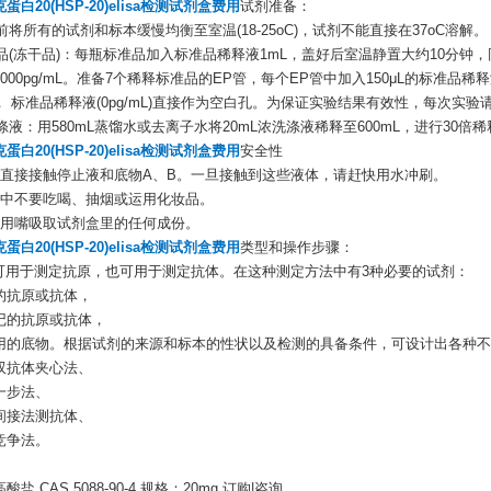
蛋白20(HSP-20)elisa检测试剂盒费用
试剂准备：
用前将所有的试剂和标本缓慢均衡至室温(18-25oC)，试剂不能直接在37oC溶解。
标准品(冻干品)：每瓶标准品加入标准品稀释液1mL，盖好后室温静置大约10分钟
000pg/mL。准备7个稀释标准品的EP管，每个EP管中加入150μL的标准
， 标准品稀释液(0pg/mL)直接作为空白孔。为保证实验结果有效性，每次实
洗涤液：用580mL蒸馏水或去离子水将20mL浓洗涤液稀释至600mL，进行30倍
蛋白20(HSP-20)elisa检测试剂盒费用
安全性
免直接接触停止液和底物A、B。一旦接触到这些液体，请赶快用水冲刷。
验中不要吃喝、抽烟或运用化妆品。
要用嘴吸取试剂盒里的任何成份。
蛋白20(HSP-20)elisa检测试剂盒费用
类型和操作步骤：
SA可用于测定抗原，也可用于测定抗体。在这种测定方法中有3种必要的试剂：
的抗原或抗体，
记的抗原或抗体，
用的底物。根据试剂的来源和标本的性状以及检测的具备条件，可设计出各种不
双抗体夹心法、
一步法、
间接法测抗体、
竞争法。
盐 CAS 5088-90-4 规格：20mg 订购|咨询