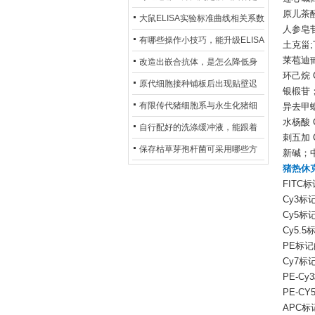
原儿茶醛 
异？
否存在杂菌污染？
大鼠ELISA实验标准曲线相关系数
人参皂苷R
偏低，可从哪些维度开展问题排
有哪些操作小技巧，能升级ELISA
土克甾;T
查？
莱苞迪甙A
的LOD与LOQ性能？
改造出嵌合抗体，是怎么降低身
环己烷 
体生成抗鼠抗体（HAMA）的？
原代细胞接种铺板后出现贴壁迟
银椴苷；椴
缓、悬浮细胞数量偏多的现象的
有限传代猪细胞系与永生化猪细
异去甲蟛蜞
水杨酸 C
主要诱因
胞系，二者在增殖存活周期上有
自行配好的洗涤缓冲液，能跟着
刺五加 
什么区别？
试剂盒原装干粉放一处储存吗？
保存枯草芽孢杆菌可采用哪些方
新碱；中碱
猪热休克
法？
FITC标记
Cy3标记的
Cy5标记的
Cy5.5标
PE标记的兔
Cy7标记的
PE-Cy3
PE-CY5
APC标记的