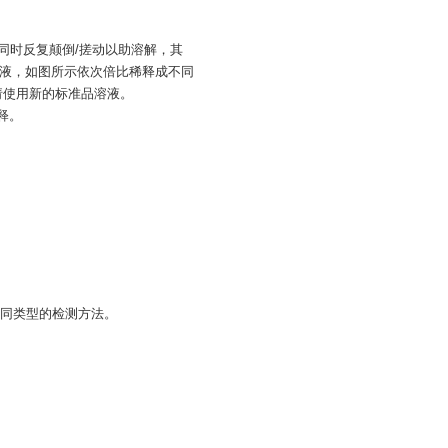
，同时反复颠倒/搓动以助溶解，其
品稀释液，如图所示依次倍比稀释成不同
验请使用新的标准品溶液。
稀释。
同类型的检测方法。