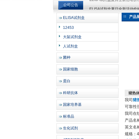
公司公告
ELISA试剂盒夏日全新活动
ELISA试剂盒夏日全新活动
产品
ELISA试剂盒
上海邦景实业有限公司
12453
大鼠试剂盒
人试剂盒
菌种
国家细胞
蛋白
科研抗体
猪热休
我司
猪热
国家培养基
可靠性
我司在
标准品
产品名
英文名称：P
生化试剂
规格：48