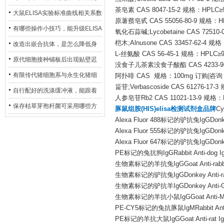
茶皂素 CAS 8047-15-2 规格：HPLC
异？
否存在杂菌污染？
大鼠ELISA实验标准曲线相关系数
原薯蓣皂甙 CAS 55056-80-9 规格：HP
偏低，可从哪些维度开展问题排
有哪些操作小技巧，能升级ELISA
氧化石蒜碱;Lycobetaine CAS 7251
查？
桤木;Alnusone CAS 33457-62-4 
的LOD与LOQ性能？
改造出嵌合抗体，是怎么降低身
L-丝氨酸 CAS 56-45-1 规格：HPLC≥
体生成抗鼠抗体（HAMA）的？
原代细胞接种铺板后出现贴壁迟
没食子儿茶素没食子酸酯 CAS 4233-96
缓、悬浮细胞数量偏多的现象的
有限传代猪细胞系与永生化猪细
阿扑啡 CAS 规格：100mg 订购|咨询
甾苷;Verbascoside CAS 61276-17
主要诱因
胞系，二者在增殖存活周期上有
自行配好的洗涤缓冲液，能跟着
人参皂苷Rb2 CAS 11021-13-9 规格
什么区别？
试剂盒原装干粉放一处储存吗？
保存枯草芽孢杆菌可采用哪些方
豚鼠组胺(HIS)elisa检测试剂盒品牌
Cy
Alexa Fluor 488标记的驴抗兔IgGDonkey A
法？
Alexa Fluor 555标记的驴抗兔IgGDonkey A
Alexa Fluor 647标记的驴抗兔IgGDonkey A
PE标记的兔抗狗IgGRabbit Anti-dog Ig
生物素标记的羊抗兔IgGGoat Anti-rabbit 
生物素标记的驴抗兔IgGDonkey Anti-rabbi
生物素标记的驴抗羊IgGDonkey Anti-Goat
生物素标记的羊抗小鼠IgGGoat Anti-Mous
PE-CY5标记的兔抗豚鼠IgMRabbit Anti-G
PE标记的羊抗大鼠IgGGoat Anti-rat Ig