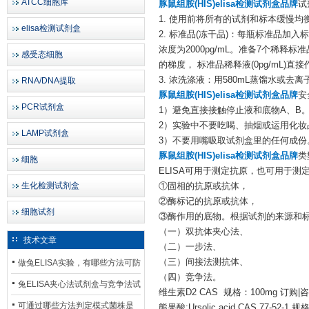
ATCC细胞库
豚鼠组胺(HIS)elisa检测试剂盒品牌
试
1. 使用前将所有的试剂和标本缓慢均衡至
elisa检测试剂盒
2. 标准品(冻干品)：每瓶标准品加
浓度为2000pg/mL。准备7个稀释
感受态细胞
的梯度， 标准品稀释液(0pg/mL
3. 浓洗涤液：用580mL蒸馏水或去离
RNA/DNA提取
豚鼠组胺(HIS)elisa检测试剂盒品牌
安
PCR试剂盒
1）避免直接接触停止液和底物A、B
2）实验中不要吃喝、抽烟或运用化妆
LAMP试剂盒
3）不要用嘴吸取试剂盒里的任何成份
豚鼠组胺(HIS)elisa检测试剂盒品牌
类
细胞
ELISA可用于测定抗原，也可用于
生化检测试剂盒
①固相的抗原或抗体，
②酶标记的抗原或抗体，
细胞试剂
③酶作用的底物。根据试剂的来源和
（一）双抗体夹心法、
技术文章
（二）一步法、
（三）间接法测抗体、
做兔ELISA实验，有哪些方法可防
（四）竞争法。
止平台效应发生？
兔ELISA夹心法试剂盒与竞争法试
维生素D2 CAS 规格：100mg 订购|
剂盒，适用检测场景存在哪些差
可通过哪些方法判定模式菌株是
熊果酸;Ursolic acid CAS 77-52-1