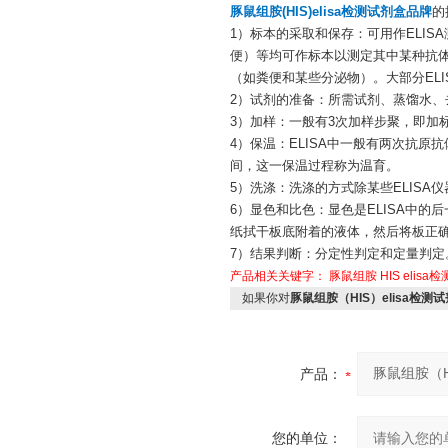
豚鼠组胺(HIS)elisa检测试剂盒品牌
的
1）标本的采取和保存：可用作ELI
便）等均可作标本以测定其中某种抗
（如粪便和某些分泌物）。大部分ELI
2）试剂的准备：所需试剂、蒸馏水、
3）加样：一般有3次加样步聚，即加
4）保温：ELISA中一般有两次抗
间，这一保温过程称为温育。
5）洗涤：洗涤的方式除某些ELIS
6）显色和比色：显色是ELISA中
纸拭干板底附着的液体，然后将板正
7）结果判断：分定性判定和定量判定
产品相关关键字：
豚鼠组胺
HIS
elisa
如果你对
豚鼠组胺（HIS）elisa检测
产品：
您的单位：