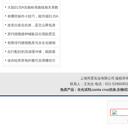
异？
否存在杂菌污染？
大鼠ELISA实验标准曲线相关系数
偏低，可从哪些维度开展问题排
有哪些操作小技巧，能升级ELISA
查？
的LOD与LOQ性能？
改造出嵌合抗体，是怎么降低身
体生成抗鼠抗体（HAMA）的？
原代细胞接种铺板后出现贴壁迟
缓、悬浮细胞数量偏多的现象的
有限传代猪细胞系与永生化猪细
主要诱因
胞系，二者在增殖存活周期上有
自行配好的洗涤缓冲液，能跟着
什么区别？
试剂盒原装干粉放一处储存吗？
保存枯草芽孢杆菌可采用哪些方
法？
上海邦景实业有限公司 版权所有
联系人：王先生 电话：021-52960952
热卖产品：
生化试剂,santa cruz抗体,生物