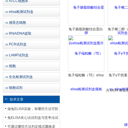
ATCC细胞库
elisa检测试剂盒
感受态细胞
兔子肠脂肪酸结合蛋白
兔子雌二醇（E
RNA/DNA提取
elisa检测试剂盒图片
检测试剂
PCR试剂盒
LAMP试剂盒
细胞
兔子端粒酶（TE）elisa
兔子γ干扰素（
生化检测试剂盒
检测试剂盒规格
elisa检
细胞试剂
共 8634 条记
技术文章
做兔ELISA实验，有哪些方法可防
止平台效应发生？
兔ELISA夹心法试剂盒与竞争法试
剂盒，适用检测场景存在哪些差
可通过哪些方法判定模式菌株是