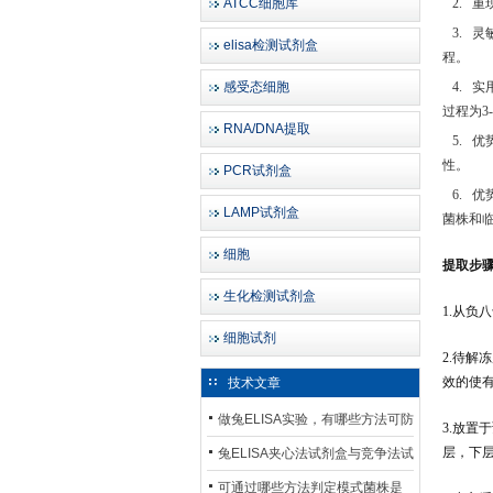
ATCC细胞库
2.
重
3.
灵
elisa检测试剂盒
程。
感受态细胞
4.
实
过程为
3
RNA/DNA提取
5.
优
性。
PCR试剂盒
6.
优
LAMP试剂盒
菌株和
细胞
提取步
生化检测试剂盒
1.从负
细胞试剂
2.待解
效的使
技术文章
做兔ELISA实验，有哪些方法可防
3.放置
止平台效应发生？
层，下
兔ELISA夹心法试剂盒与竞争法试
剂盒，适用检测场景存在哪些差
可通过哪些方法判定模式菌株是