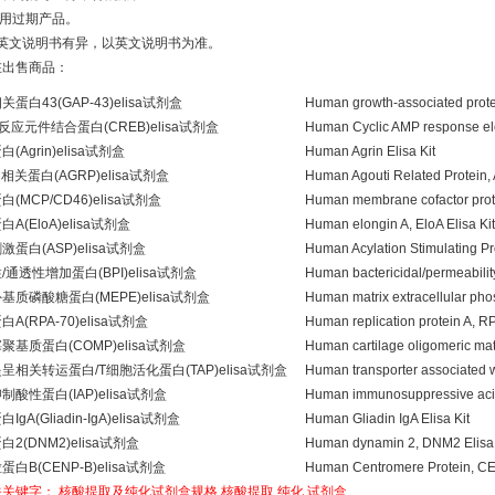
使用过期产品。
如与英文说明书有异，以英文说明书为准。
在出售商品：
蛋白43(GAP-43)elisa试剂盒
Human growth-associated protei
反应元件结合蛋白(CREB)elisa试剂盒
Human Cyclic AMP response ele
(Agrin)elisa试剂盒
Human Agrin Elisa Kit
ti相关蛋白(AGRP)elisa试剂盒
Human Agouti Related Protein, 
(MCP/CD46)elisa试剂盒
Human membrane cofactor prote
A(EloA)elisa试剂盒
Human elongin A, EloA Elisa Kit
蛋白(ASP)elisa试剂盒
Human Acylation Stimulating Pro
通透性增加蛋白(BPI)elisa试剂盒
Human bactericidal/permeability
基质磷酸糖蛋白(MEPE)elisa试剂盒
Human matrix extracellular pho
A(RPA-70)elisa试剂盒
Human replication protein A, RP
聚基质蛋白(COMP)elisa试剂盒
Human cartilage oligomeric matr
呈相关转运蛋白/T细胞活化蛋白(TAP)elisa试剂盒
Human transporter associated wi
酸性蛋白(IAP)elisa试剂盒
Human immunosuppressive acidic
gA(Gliadin-IgA)elisa试剂盒
Human Gliadin IgA Elisa Kit
2(DNM2)elisa试剂盒
Human dynamin 2, DNM2 Elisa 
白B(CENP-B)elisa试剂盒
Human Centromere Protein, CEN
关关键字：
核酸提取及纯化试剂盒规格
核酸提取
纯化
试剂盒