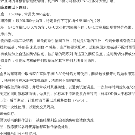
计互补的寡核苷酸链做引物，利用PCR就可将模板DNA在体外大量扩增。
物应遵循以下原则：
： 15-30bp，常用为20bp左右。
增跨度： 以200-500bp为宜，特定条件下可扩增长至10kb的片段。
基：G+C含量以40-60%为宜，G+C太少扩增效果不佳，G+C过多易出现非特异条带
成串排列。
引物内部出现二级结构，避免两条引物间互补，特别是3’端的互补，否则会形成引物二
’端的碱基，特别是 末及倒数 个碱基，应严格要求配对，以避免因末端碱基不配对而导
中有或能加上合适的酶切位点，被扩增的靶序列 有适宜的酶切位点，这对酶切分析或
的特异性：引物应与核酸序列数据库的其它序列无明显同源性。
项
:
剂盒从冷藏环境中取出应在室温平衡15-30分钟后方可使用，酶标包被板开封后如未
出，稀释时可在水浴中加温助溶，洗涤时不影响结果。
步加样均应使用加样器，并经常校对其准确性，以避免试验误差。一次加样时间控制在5
次测定的同时做标准曲线
，
做复孔。如标本中待测物质含量过高（样本
OD值大于标准品
（n倍）后再测定，计算时请
再
乘以总稀释倍数（
×n×5）。
膜只限一次性使用，以避免交叉污染。
请避光保存。
按照说明书的操作进行，试验结果判定必须以酶标仪读数为准.
样品，洗涤液和各种废弃物都应按传染物处理。
剂不同批号组分不得混用。