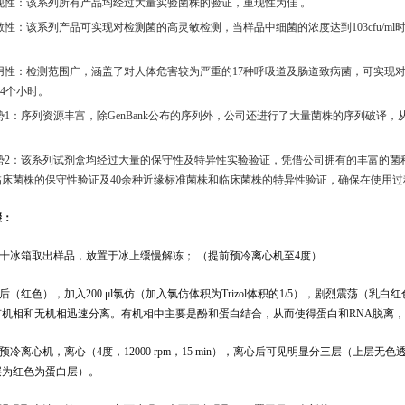
现性：该系列所有产品均经过大量实验菌株的验证，重现性为
佳
。
敏性：该系列产品可实现对检测菌的高灵敏检测，当样品中细菌的浓度达到
103cfu/ml
用性：检测范围广，涵盖了对人体危害较为严重的
17
种呼吸道及肠道致病菌，可实现
-4
个小时。
势
1
：序列资源丰富，除
GenBank
公布的序列外，公司还进行了大量菌株的序列破译，
势
2
：该系列试剂盒均经过大量的保守性及特异性实验验证，凭借公司拥有的丰富的菌
临床菌株的保守性验证及
40
余种近缘标准菌株和临床菌株的特异性验证，确保在使用过
骤：
八十冰箱取出样品，放置于冰上缓慢解冻； （提前预冷离心机至4度）
冻后（红色），加入200 μl氯仿（加入氯仿体积为Trizol体积的1/5），剧烈震荡（乳白
有机相和无机相迅速分离。有机相中主要是酚和蛋白结合，从而使得蛋白和RNA脱离，
于预冷离心机，离心（4度，12000 rpm，15 min），离心后可见明显分三层（上层
层为红色为蛋白层）。