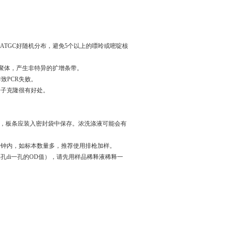
。ATGC好随机分布，避免5个以上的嘌呤或嘧啶核
聚体，产生非特异的扩增条带。
致PCR失败。
分子克隆很有好处。
用完，板条应装入密封袋中保存。浓洗涤液可能会有
分钟内，如标本数量多，推荐使用排枪加样。
孔di一孔的OD值），请先用样品稀释液稀释一