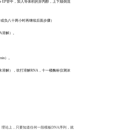
free EP管中，加入等体积的异丙醇，上下颠倒混
负二十或负八十两小时再继续后面步骤）
NA溶解）。
in）。
EPC水溶解），吹打溶解RNA，十一楼酶标仪测浓
度。理论上，只要知道任何一段模板DNA序列，就