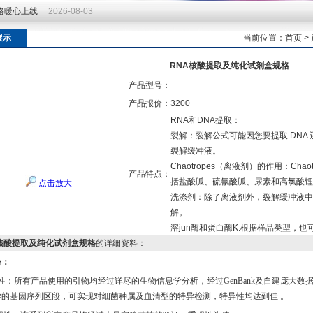
价格暖心上线
2026-08-03
价格暖心上线
2026-08-03
展示
当前位置：
首页
>
RNA核酸提取及纯化试剂盒规格
产品型号：
产品报价：
3200
RNA和DNA提取：
裂解：裂解公式可能因您要提取 DNA 
裂解缓冲液。
Chaotropes（离液剂）的作用：C
产品特点：
括盐酸胍、硫氰酸胍、尿素和高氯酸锂
点击放大
洗涤剂：除了离液剂外，裂解缓冲液中
解。
溶jun酶和蛋白酶K:根据样品类型，
A核酸提取及纯化试剂盒规格
的详细资料：
势：
性：所有产品使用的引物均经过详尽的生物信息学分析，经过
GenBank
及自建庞大数
异的基因序列区段，可实现对细菌种属及血清型的特异检测，特异性均达到
佳
。