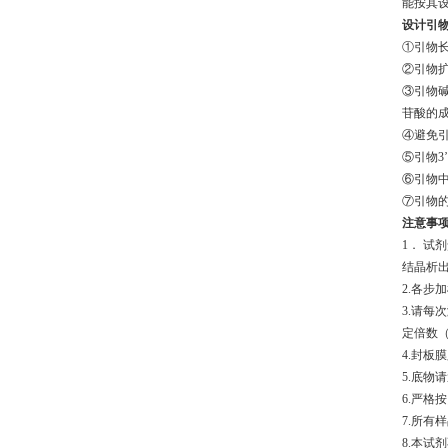
能按其设
设计引
①引物长度
②引物扩
③引物碱
苷酸的
④避免
⑤引物3
⑥引物
⑦引物
注意事
1． 试
结晶析
2.各
3.请每
定倍数
4.封板
5.底物
6.严格
7.所有
8.本试