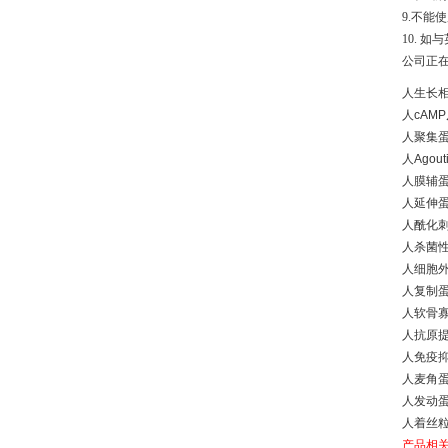
9.不能
10. 
公司正
人生长相关
人cAMP
人聚集蛋白
人Agou
人膜辅蛋白
人延伸蛋白
人酰化刺激
人杀菌性/
人细胞外
人复制蛋白
人软骨寡
人抗原提
人免疫抑制
人麦角蛋白I
人发动蛋白
人着丝粒蛋
产品相