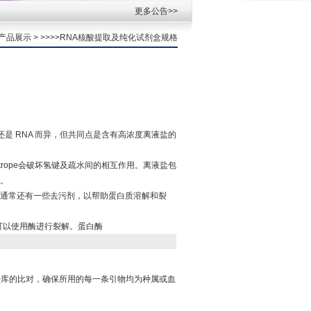
更多公告>>
产品展示
> >>>>RNA核酸提取及纯化试剂盒规格
还是 RNA 而异，但共同点是含有高浓度离液盐的
haotrope会破坏氢键及疏水间的相互作用。离液盐包
。
通常还有一些去污剂，以帮助蛋白质溶解和裂
也可以使用酶进行裂解。蛋白酶
据库的比对，确保所用的每一条引物均为种属或血