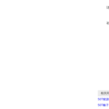
相关同
50T猪
50T榛