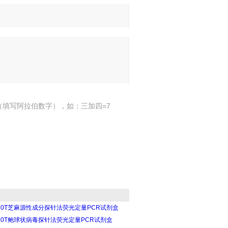
（填写阿拉伯数字），如：三加四=7
50T芝麻源性成分探针法荧光定量PCR试剂盒
50T鲍球状病毒探针法荧光定量PCR试剂盒