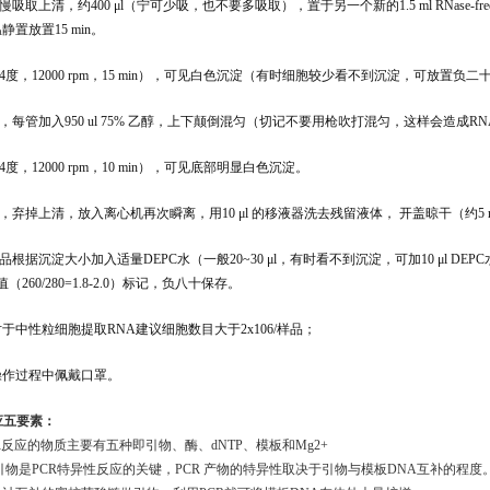
缓慢吸取上清，约400 μl（宁可少吸，也不要多吸取），置于另一个新的1.5 ml RNase-
静置放置15 min。
（4度，12000 rpm，15 min），可见白色沉淀（有时细胞较少看不到沉淀，可放置
清，每管加入950 ul 75% 乙醇，上下颠倒混匀（切记不要用枪吹打混匀，这样会造成R
4度，12000 rpm，10 min），可见底部明显白色沉淀。
后，弃掉上清，放入离心机再次瞬离，用10 μl 的移液器洗去残留液体， 开盖晾干（约5 m
样品根据沉淀大小加入适量DEPC水（一般20~30 μl，有时看不到沉淀，可加10 μl D
（260/280=1.8-2.0）标记，负八十保存。
对于中性粒细胞提取
RNA建议细胞数目大于2x106/样品；
操作过程中佩戴口罩。
应五要素：
R反应的物质主要有五种即引物、酶、dNTP、模板和Mg2+
引物是PCR特异性反应的关键，PCR 产物的特异性取决于引物与模板DNA互补的程