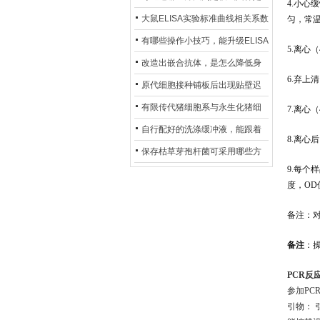
4.小心
异？
否存在杂菌污染？
大鼠ELISA实验标准曲线相关系数
匀，常温
偏低，可从哪些维度开展问题排
有哪些操作小技巧，能升级ELISA
5.离心
查？
的LOD与LOQ性能？
改造出嵌合抗体，是怎么降低身
6.弃上
体生成抗鼠抗体（HAMA）的？
原代细胞接种铺板后出现贴壁迟
缓、悬浮细胞数量偏多的现象的
有限传代猪细胞系与永生化猪细
7.离心（
主要诱因
胞系，二者在增殖存活周期上有
自行配好的洗涤缓冲液，能跟着
8.离心
什么区别？
试剂盒原装干粉放一处储存吗？
保存枯草芽孢杆菌可采用哪些方
9.每个
法？
度，OD值
备注：
备注
：
PCR反
参加
PC
引物：