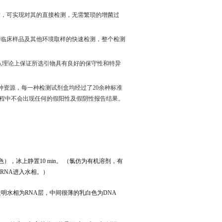
时，可实现对其的直接检测，无需繁琐的增菌过
对临床样品及其他环境取样的快速检测，整个检测
从理论上保证所选引物具有良好的保守性和特异
种资源，每一种检测试剂盒均经过了
20
余种标准
程中不会出现任何的假阳性及假阴性报告结果。
红色），冰上静置10 min。 （氯仿为有机溶剂，有
RNA进入水相。）
无色透明水相为RNA层，中间很薄的乳白色为DNA