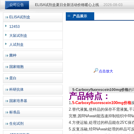
公司公告
ELISA试剂盒夏日全新活动价格暖心上线
2026-08-03
产品展示
ELISA试剂盒
上海邦景实业有限公司
12453
大鼠试剂盒
人试剂盒
菌种
国家细胞
点击放大
蛋白
科研抗体
5-Carboxyfluorescein100mg价格
的
产品特点：
国家培养基
1
.
5-Carboxyfluorescein100mg价格
2.替代液氮,使样品的保存不需液氮,
标准品
完整,因RNAwait能迅速抑制组织中
4.方便运输,处理过的样品能在25℃
生化试剂
5.反复冻融,经RNAwait处理的样