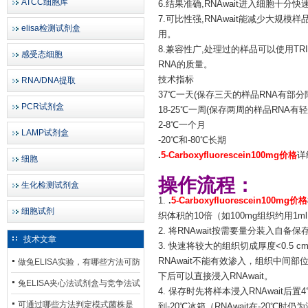
ATCC细胞库
6.结果准确,RNAwait进入细胞十
7.可比性强,RNAwait能减少大
elisa检测试剂盒
用。
8.兼容性广,处理过的样品可以使用TR
感受态细胞
RNA的质量。
技术指标
RNA/DNA提取
37℃一天(保存三天的样品RNA有部分
PCR试剂盒
18-25℃一周(保存两周的样品RNA有
2-8℃一个月
LAMP试剂盒
-20℃和-80℃长期
.
5-Carboxyfluorescein100mg价格
详
细胞
操作流程：
生化检测试剂盒
1.
.
5-Carboxyfluorescein100mg价格
细胞试剂
织体积的10倍（如100mg组织约用1ml 
2. 将RNAwait按需要量分装入自备
技术文章
3. 快速将较大的组织切成厚度<0.5 
RNAwait不能有效渗入，组织中间
做兔ELISA实验，有哪些方法可防
下后可以直接浸入RNAwait。
止平台效应发生？
兔ELISA夹心法试剂盒与竞争法试
4. 保存时先将样本浸入RNAwait
剂盒，适用检测场景存在哪些差
可通过哪些方法判定模式菌株是
到-20℃冰箱（RNAwait在-20℃