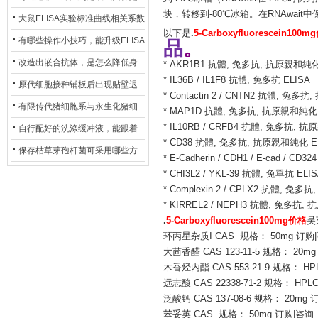
块，转移到-80℃冰箱。在RNAwai
异？
否存在杂菌污染？
大鼠ELISA实验标准曲线相关系数
以下是
.
5-Carboxyfluorescein100
偏低，可从哪些维度开展问题排
有哪些操作小技巧，能升级ELISA
品
。
查？
的LOD与LOQ性能？
改造出嵌合抗体，是怎么降低身
* AKR1B1 抗體, 兔多抗, 抗原親和純化 
* IL36B / IL1F8 抗體, 兔多抗 ELISA
体生成抗鼠抗体（HAMA）的？
原代细胞接种铺板后出现贴壁迟
* Contactin 2 / CNTN2 抗體, 兔
缓、悬浮细胞数量偏多的现象的
有限传代猪细胞系与永生化猪细
* MAP1D 抗體, 兔多抗, 抗原親和純化 
主要诱因
* IL10RB / CRFB4 抗體, 兔多抗, 
胞系，二者在增殖存活周期上有
自行配好的洗涤缓冲液，能跟着
* CD38 抗體, 兔多抗, 抗原親和純化 EL
什么区别？
试剂盒原装干粉放一处储存吗？
保存枯草芽孢杆菌可采用哪些方
* E-Cadherin / CDH1 / E-cad / C
法？
* CHI3L2 / YKL-39 抗體, 兔單抗 ELI
* Complexin-2 / CPLX2 抗體, 兔
* KIRREL2 / NEPH3 抗體, 兔多抗,
.
5-Carboxyfluorescein100mg价格
吴
环丙星杂质I CAS 规格： 50mg 订购
大茴香醛 CAS 123-11-5 规格： 20m
木香烃内酯 CAS 553-21-9 规格： HP
远志酸 CAS 22338-71-2 规格： HPL
泛酸钙 CAS 137-08-6 规格： 20mg
苯妥英 CAS 规格： 50mg 订购|咨询