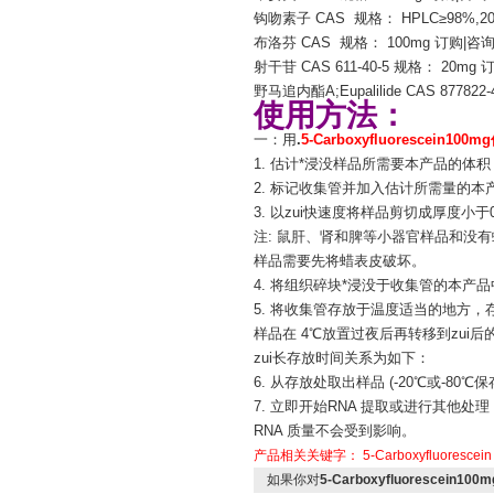
钩吻素子 CAS 规格： HPLC≥98%,20
布洛芬 CAS 规格： 100mg 订购|咨
射干苷 CAS 611-40-5 规格： 20mg
野马追内酯A;Eupalilide CAS 87782
使用方法：
一：用
.
5-Carboxyfluorescein100
1. 估计*浸没样品所需要本产品的体积
2. 标记收集管并加入估计所需量的本
3. 以zui快速度将样品剪切成厚度小于
注: 鼠肝、肾和脾等小器官样品和没
样品需要先将蜡表皮破坏。
4. 将组织碎块*浸没于收集管的本产
5. 将收集管存放于温度适当的地方，
样品在 4℃放置过夜后再转移到zui
zui长存放时间关系为如下：
6. 从存放处取出样品 (-20℃或-
7. 立即开始RNA 提取或进行其他
RNA 质量不会受到影响。
产品相关关键字：
5-Carboxyfluorescein
如果你对
5-Carboxyfluorescein10