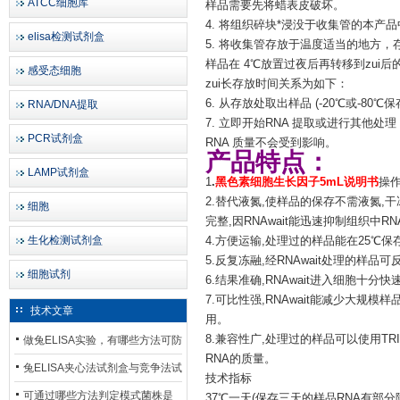
ATCC细胞库
样品需要先将蜡表皮破坏。
4. 将组织碎块*浸没于收集管的本产
elisa检测试剂盒
5. 将收集管存放于温度适当的地方，
样品在 4℃放置过夜后再转移到zui
感受态细胞
zui长存放时间关系为如下：
6. 从存放处取出样品 (-20℃或-
RNA/DNA提取
7. 立即开始RNA 提取或进行其他
PCR试剂盒
RNA 质量不会受到影响。
产品特点：
LAMP试剂盒
1
.
黑色素细胞生长因子5mL说明书
操作
2.替代液氮,使样品的保存不需液氮,
细胞
完整,因RNAwait能迅速抑制组织中
生化检测试剂盒
4.方便运输,处理过的样品能在25℃
5.反复冻融,经RNAwait处理的样
细胞试剂
6.结果准确,RNAwait进入细胞十
7.可比性强,RNAwait能减少大
技术文章
用。
8.兼容性广,处理过的样品可以使用TR
做兔ELISA实验，有哪些方法可防
RNA的质量。
止平台效应发生？
兔ELISA夹心法试剂盒与竞争法试
技术指标
剂盒，适用检测场景存在哪些差
可通过哪些方法判定模式菌株是
37℃一天(保存三天的样品RNA有部分