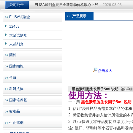
公司公告
ELISA试剂盒夏日全新活动价格暖心上线
2026-08-03
ELISA试剂盒夏日全新活动价格暖心上线
2026-08-03
产品展示
ELISA试剂盒
上海邦景实业有限公司
12453
大鼠试剂盒
人试剂盒
菌种
国家细胞
点击放大
蛋白
科研抗体
黑色素细胞生长因子5mL说明书
的详细
使用方法：
国家培养基
一：用
.
黑色素细胞生长因子5mL说明
1. 估计*浸没样品所需要本产品的体积
标准品
2. 标记收集管并加入估计所需量的本
3. 以zui快速度将样品剪切成厚度小于
生化试剂
注: 鼠肝、肾和脾等小器官样品和没