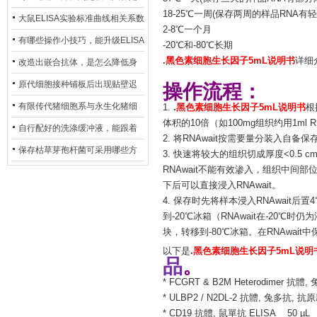
18-25℃一周(保存两周的样品RNA有
异？
否存在杂菌污染？
大鼠ELISA实验标准曲线相关系数
2-8℃一个月
偏低，可从哪些维度开展问题排
有哪些操作小技巧，能升级ELISA
-20℃和-80℃长期
查？
.
黑色素细胞生长因子5mL说明书
详细
的LOD与LOQ性能？
改造出嵌合抗体，是怎么降低身
体生成抗鼠抗体（HAMA）的？
原代细胞接种铺板后出现贴壁迟
操作流程：
缓、悬浮细胞数量偏多的现象的
有限传代猪细胞系与永生化猪细
1.
.
黑色素细胞生长因子5mL说明书
根
体积的10倍（如100mg组织约用1ml R
主要诱因
胞系，二者在增殖存活周期上有
自行配好的洗涤缓冲液，能跟着
2. 将RNAwait按需要量分装入自备
什么区别？
试剂盒原装干粉放一处储存吗？
保存枯草芽孢杆菌可采用哪些方
3. 快速将较大的组织切成厚度<0.5 
RNAwait不能有效渗入，组织中间
法？
下后可以直接浸入RNAwait。
4. 保存时先将样本浸入RNAwait
到-20℃冰箱（RNAwait在-20℃
块，转移到-80℃冰箱。在RNAwai
以下是
.
黑色素细胞生长因子5mL说明
品
。
* FCGRT & B2M Heterodimer 抗體,
* ULBP2 / N2DL-2 抗體, 兔多抗, 
* CD19 抗體, 鼠單抗 ELISA 50 µL