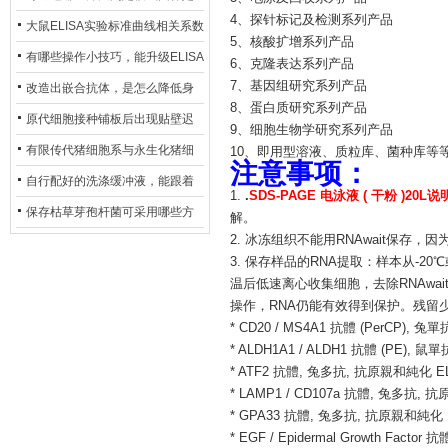
4、探针标记及检测系列产品
异？
否存在杂菌污染？
大鼠ELISA实验标准曲线相关系数
5、核酸扩增系列产品
偏低，可从哪些维度开展问题排
有哪些操作小技巧，能升级ELISA
6、克隆表达系列产品
查？
7、基因组研究系列产品
的LOD与LOQ性能？
改造出嵌合抗体，是怎么降低身
8、蛋白质研究系列产品
体生成抗鼠抗体（HAMA）的？
原代细胞接种铺板后出现贴壁迟
9、细胞生物学研究系列产品
缓、悬浮细胞数量偏多的现象的
有限传代猪细胞系与永生化猪细
10、即用型溶液、质粒库、菌种库等
注意事项：
主要诱因
胞系，二者在增殖存活周期上有
自行配好的洗涤缓冲液，能跟着
1.
.
SDS-PAGE 电泳液 ( 干粉 )20L
什么区别？
试剂盒原装干粉放一处储存吗？
保存枯草芽孢杆菌可采用哪些方
解。
2. 冰冻组织不能用RNAwait保存，因
法？
3. 保存样品的RNA提取：样本从-2
温后低速离心收集细胞，去除RNAwa
操作，RNA仍能有效得到保护。残留少
* CD20 / MS4A1 抗體 (PerCP), 兔單
* ALDH1A1 / ALDH1 抗體 (PE), 鼠單
* ATF2 抗體, 兔多抗, 抗原親和純化 EL
* LAMP1 / CD107a 抗體, 兔多抗, 
* GPA33 抗體, 兔多抗, 抗原親和純化 E
* EGF / Epidermal Growth Fac