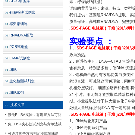
ATCC细胞库
素，柠檬酸钠抗凝）
详细的背景资料：来源、特点、类型
elisa检测试剂盒
我们提供：基因组RNA/DNA提取、
质量保证：高纯度RNA/DNA、完整货
感受态细胞
.
SDS-PAGE 电泳液 ( 干粉 )20L说明
RNA/DNA提取
实验要点 ：
PCR试剂盒
1．
.
SDS-PAGE 电泳液 ( 干粉 )20L
必须预热。
LAMP试剂盒
2．在适条件下，DNA—CTAB 沉
含有杂质，特别是多糖，使DNA 沉淀
细胞
3．饱和酚虽然可有效地使蛋白质变性，但
生化检测试剂盒
的混合液，可减轻这两种现象，同时可加
机相分层较好。 细菌的培养和收集 将含有质粒
细胞试剂
24 小时。用无菌牙签挑取单菌落接种到5m
期。小量提取法对于从大量转化子中制
技术文章
处理大量试样,所得DNA 有一定纯度
.
SDS-PAGE 电泳液 ( 干粉 )20L说明
做兔ELISA实验，有哪些方法可防
1、RNA纯化系列产品
止平台效应发生？
兔ELISA夹心法试剂盒与竞争法试
2、DNA纯化系列产品
剂盒，适用检测场景存在哪些差
可通过哪些方法判定模式菌株是
3、电泳及回收系列产品