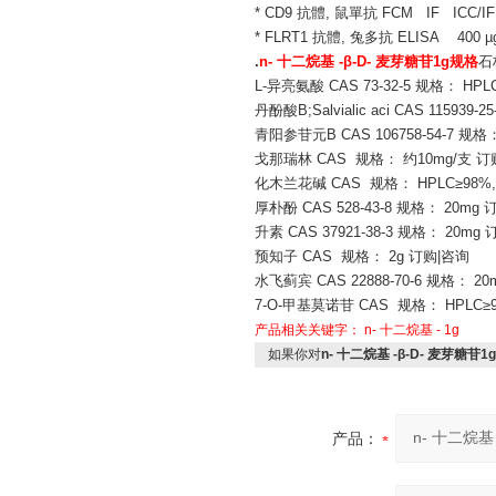
* CD9 抗體, 鼠單抗 FCM IF ICC/IF
* FLRT1 抗體, 兔多抗 ELISA 400 µ
.
n- 十二烷基 -β-D- 麦芽糖苷1g规格
石
L-异亮氨酸 CAS 73-32-5 规格： HPL
丹酚酸B;Salvialic aci CAS 115939
青阳参苷元B CAS 106758-54-7 规格
戈那瑞林 CAS 规格： 约10mg/支 订
化木兰花碱 CAS 规格： HPLC≥98%,
厚朴酚 CAS 528-43-8 规格： 20mg
升素 CAS 37921-38-3 规格： 20mg
预知子 CAS 规格： 2g 订购|咨询
水飞蓟宾 CAS 22888-70-6 规格： 20
7-O-甲基莫诺苷 CAS 规格： HPLC≥9
产品相关关键字：
n- 十二烷基 -
1g
如果你对
n- 十二烷基 -β-D- 麦芽糖苷1
产品：