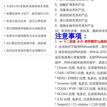
5、核酸扩增系列产品
异？
否存在杂菌污染？
大鼠ELISA实验标准曲线相关系数
6、克隆表达系列产品
偏低，可从哪些维度开展问题排
有哪些操作小技巧，能升级ELISA
7、基因组研究系列产品
查？
8、蛋白质研究系列产品
的LOD与LOQ性能？
改造出嵌合抗体，是怎么降低身
9、细胞生物学研究系列产品
体生成抗鼠抗体（HAMA）的？
原代细胞接种铺板后出现贴壁迟
10、即用型溶液、质粒库、菌种库等
注意事项：
缓、悬浮细胞数量偏多的现象的
有限传代猪细胞系与永生化猪细
1.
.
n- 十二烷基 -β-D- 麦芽糖苷1g规格
主要诱因
胞系，二者在增殖存活周期上有
自行配好的洗涤缓冲液，能跟着
2. 冰冻组织不能用RNAwait保存，因
什么区别？
试剂盒原装干粉放一处储存吗？
保存枯草芽孢杆菌可采用哪些方
3. 保存样品的RNA提取：样本从-2
温后低速离心收集细胞，去除RNAwa
法？
操作，RNA仍能有效得到保护。残留少
* Chordin 抗體, 兔多抗, 抗原親和純化 
* TrkB / NTRK2 抗體, 兔多抗, 抗原
* HER2 / ERBB2 抗體, 兔多抗, 抗
* Vimentin 抗體, 兔多抗, 抗原親和純化
* CD155 / PVR / NECL5 抗體, 兔單
* NCOA3 抗體, 兔多抗, 抗原親和純化 I
* IL32 抗體, 兔多抗, 抗原親和純化 EL
* SerpinG1 / C1 inhibitor / C1IN